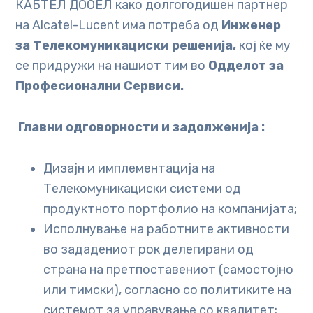
КАБТЕЛ ДООЕЛ како долгогодишен партнер
на Alcatel-Lucent има потреба од
Инженер
за Телекомуникациски решенија,
кој ќе му
се придружи на нашиот тим во
Одделот за
Професионални Сервиси.
Главни одговорности и задолженија
:
Дизајн и имплементација на
Телекомуникациски системи од
продуктното портфолио на компанијата;
Исполнување на работните активности
во зададениот рок делегирани од
страна на претпоставениот (самостојно
или тимски), согласно со политиките на
системот за управување со квалитет;