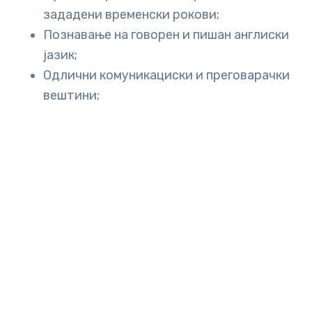
зададени временски рокови;
Познавање на говорен и пишан англиски
јазик;
Одлични комуникациски и преговарачки
вештини;
Возачка дозвола –Б категорија;
Ние нудиме…
Месечна нето плата, во рамка од 45.000-
60.000, денари, согласно поседувани
компетенции;
Бонусен систем на награди;
Пријатна работна компаниска култура;
Програми и обуки за развој на кариера;