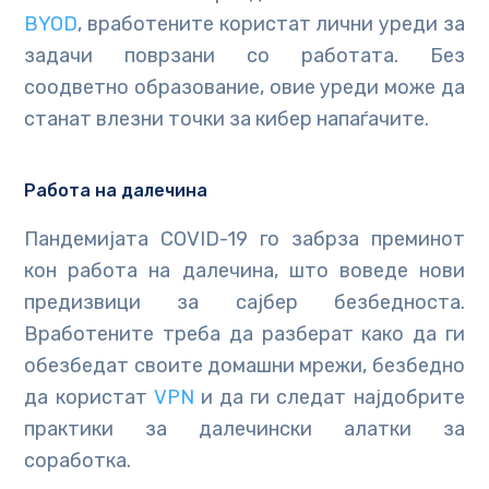
BYOD
, вработените користат лични уреди за
задачи поврзани со работата. Без
соодветно образование, овие уреди може да
станат влезни точки за кибер напаѓачите.
Работа на далечина
Пандемијата COVID-19 го забрза преминот
кон работа на далечина, што воведе нови
предизвици за сајбер безбедноста.
Вработените треба да разберат како да ги
обезбедат своите домашни мрежи, безбедно
да користат
VPN
и да ги следат најдобрите
практики за далечински алатки за
соработка.