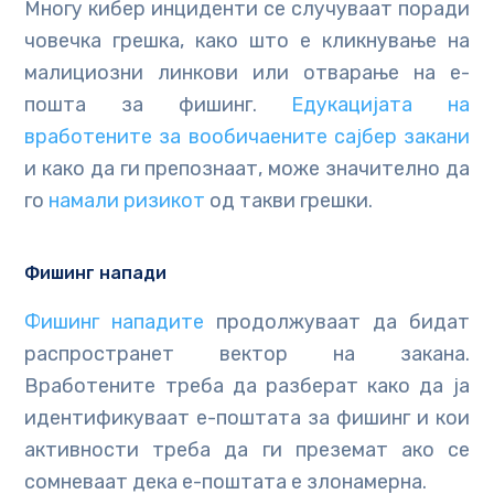
Многу кибер инциденти се случуваат поради
човечка грешка, како што е кликнување на
малициозни линкови или отварање на е-
пошта за фишинг.
Едукацијата на
вработените за вообичаените сајбер закани
и како да ги препознаат, може значително да
го
намали ризикот
од такви грешки.
Фишинг напади
Фишинг нападите
продолжуваат да бидат
распространет вектор на закана.
Вработените треба да разберат како да ја
идентификуваат е-поштата за фишинг и кои
активности треба да ги преземат ако се
сомневаат дека е-поштата е злонамерна.