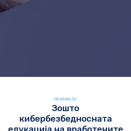
NEWS&BLOG
Зошто
кибербезбедносната
едукација на вработените