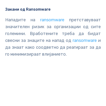
Закани од Ransomware
Нападите на
ransomware
претставуваат
значителен ризик за организации од сите
големини. Вработените треба да бидат
свесни за знаците на напад од
ransomware
и
да знаат како соодветно да реагираат за да
го минимизираат влијанието.
Барања за усогласеност
Многу индустрии имаат строги регулативи
за кибербезбедност и стандарди за
усогласеност, до кои организациите мора да
се придржуваат.
Соодветното образование