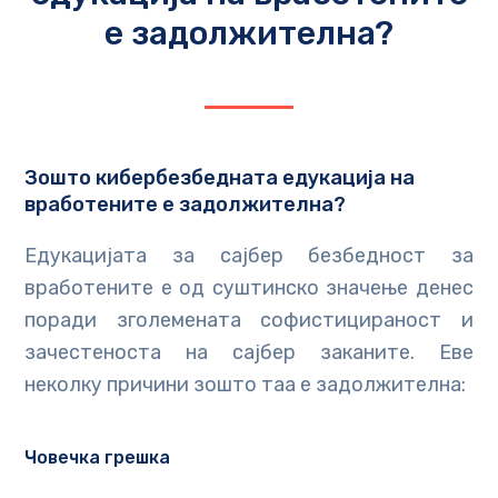
е задолжителнa?
Зошто кибербезбеднaта едукација на
вработените е задолжителнa?
Едукацијата за сајбер безбедност за
вработените е од суштинско значење денес
поради зголемената софистицираност и
зачестеноста на сајбер заканите. Еве
неколку причини зошто таа е задолжителна:
Човечка грешка