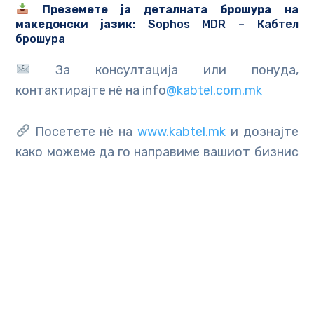
Преземете ја деталната брошура на
македонски јазик
:
Sophos MDR – Кабтел
брошура
За консултација или понуда,
контактирајте нè на info
@kabtel.com.mk
Посетете нè на
www.kabtel.mk
и дознајте
како можеме да го направиме вашиот бизнис
побезбеден, поефикасен и подготвен за
иднината.