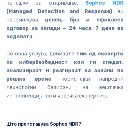
потешки за откривање,
Sophos MDR
(Managed Detection and Response)
ви
овозможува
целен, брз и ефикасен
одговор на напади – 24 часа, 7 дена во
неделата
.
Со оваа услуга, добивате
тим од експерти
по кибербезбедност кои ги следат,
анализираат и реагираат на закани во
реално време
, користејќи напредни
технологии базирани на вештачка
интелигенција, но и човечка експертиза.
Што претставува Sophos MDR?