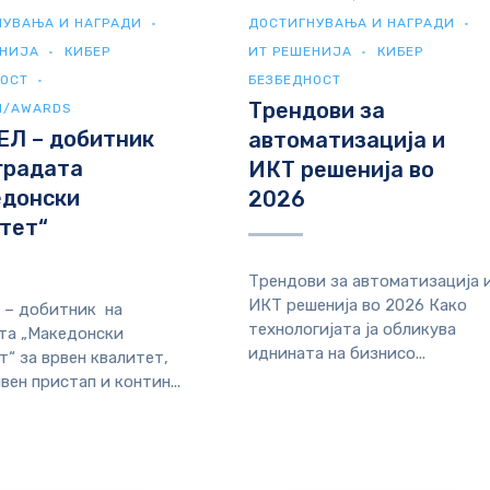
НУВАЊА И НАГРАДИ
ДОСТИГНУВАЊА И НАГРАДИ
ЕНИЈА
КИБЕР
ИТ РЕШЕНИЈА
КИБЕР
НОСТ
БЕЗБЕДНОСТ
Трендови за
И/AWARDS
ЕЛ – добитник
автоматизација и
градата
ИКТ решенија во
едонски
2026
тет“
Трендови за автоматизација 
ИКТ решенија во 2026 Како
 – добитник на
технологијата ја обликува
та „Македонски
иднината на бизнисо...
т“ за врвен квалитет,
вен пристап и контин...