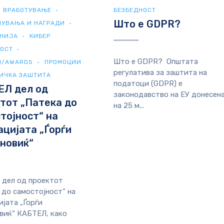
ВРАБОТУВАЊЕ
БЕЗБЕДНОСТ
Што е GDPR?
НУВАЊА И НАГРАДИ
ЕНИЈА
КИБЕР
НОСТ
Што е GDPR? Општата
И/AWARDS
ПРОМОЦИИ
регулатива за заштита на
ИЧКА ЗАШТИТА
податоци (GDPR) е
ЕЛ дел од
законодавство на ЕУ донесен
тот „Патека до
на 25 м...
тојност“ на
цијата „Ѓорѓи
новиќ“
дел од проектот
 до самостојност“ на
јата „Ѓорѓи
виќ“ КАБТЕЛ, како