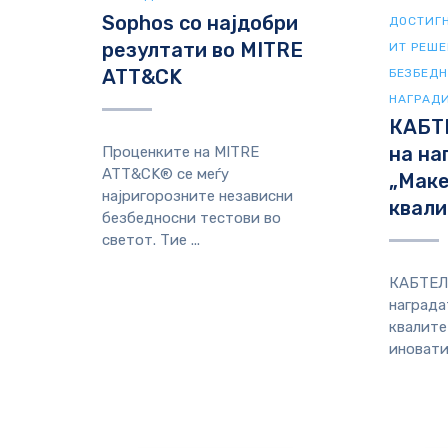
Sophos со најдобри
ДОСТИГ
резултати во MITRE
ИТ РЕШ
ATT&CK
БЕЗБЕД
НАГРАД
КАБТ
на на
Проценките на MITRE
ATT&CK® се меѓу
„Мак
најригорозните независни
квали
безбедносни тестови во
светот. Тие ...
КАБТЕЛ
награда
квалите
иновати