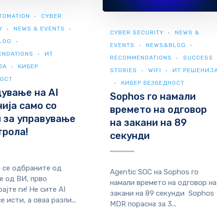
TOMATION
CYBER
Y
NEWS & EVENTS
CYBER SECURITY
NEWS &
LOG
EVENTS
NEWS&BLOG
ENDATIONS
ИТ
RECOMMENDATIONS
SUCCESS
ЈА
КИБЕР
STORIES
WIFI
ИТ РЕШЕНИЈ
НОСТ
КИБЕР БЕЗБЕДНОСТ
ување на AI
Sophos го намали
ија само со
времето на одговор
 за управување
на закани на 89
трола!
секунди
 се одбраните од
Agentic SOC на Sophos го
е од ВИ, прво
намали времето на одговор на
ајте ги! Не сите AI
закани на 89 секунди Sophos
е исти, а оваа разли...
MDR порасна за 3...