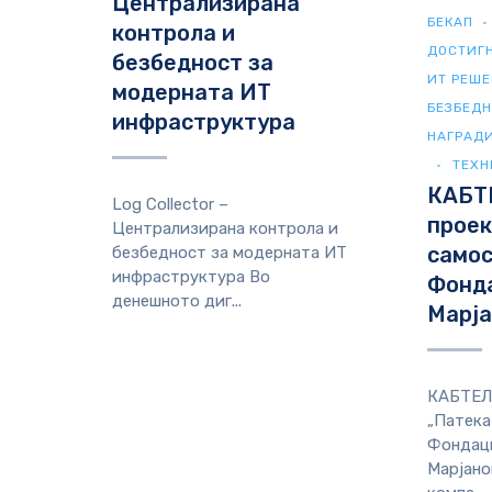
Централизирана
БЕКАП
контрола и
ДОСТИГ
безбедност за
ИТ РЕШ
модерната ИТ
БЕЗБЕД
инфраструктура
НАГРАД
ТЕХН
КАБТ
Log Collector –
проек
Централизирана контрола и
самос
безбедност за модерната ИТ
инфраструктура Во
Фонда
денешното диг...
Марја
КАБТЕЛ 
„Патека
Фондаци
Марјано