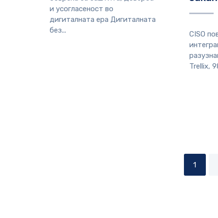
и усогласеност во
дигиталната ера Дигиталната
без...
CISO по
интегра
разузна
Trellix, 
1