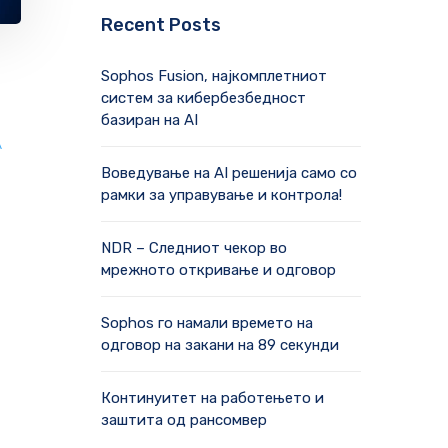
Recent Posts
Sophos Fusion, најкомплетниот
систем за кибербезбедност
базиран на AI
А
Воведување на AI решенија само со
рамки за управување и контрола!
NDR – Следниот чекор во
мрежното откривање и одговор
Sophos го намали времето на
одговор на закани на 89 секунди
Континуитет на работењето и
заштита од рансомвер