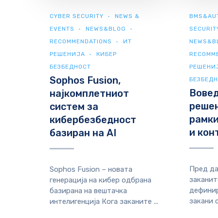
CYBER SECURITY
NEWS &
BMS&AU
EVENTS
NEWS&BLOG
SECURIT
RECOMMENDATIONS
ИТ
NEWS&B
РЕШЕНИЈА
КИБЕР
RECOMM
БЕЗБЕДНОСТ
РЕШЕНИ
Sophos Fusion,
БЕЗБЕД
Вовед
најкомплетниот
решен
систем за
рамки
кибербезбедност
и кон
базиран на AI
Пред да
Sophos Fusion – новата
заканит
генерација на кибер одбрана
дефинир
базирана на вештачка
закани с
интелигенција Кога заканите ...