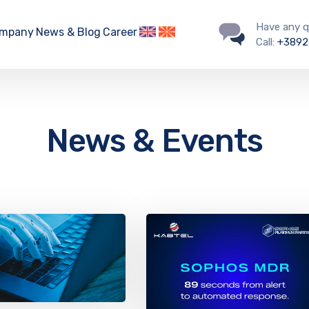
Have any q
mpany
News & Blog
Career
Call:
+3892
News & Events