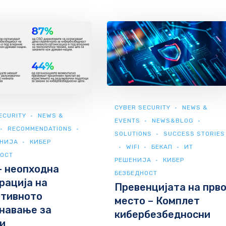
CYBER SECURITY
NEWS &
ECURITY
NEWS &
EVENTS
NEWS&BLOG
RECOMMENDATIONS
SOLUTIONS
SUCCESS STORIES
ЕНИЈА
КИБЕР
WIFI
БЕКАП
ИТ
НОСТ
РЕШЕНИЈА
КИБЕР
– неопходна
БЕЗБЕДНОСТ
рација на
Превенцијата на прв
ативното
место – Комплет
навање за
кибербезбедносни
и