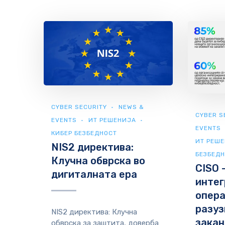
CYBER SECURITY
NEWS &
CYBER S
EVENTS
ИТ РЕШЕНИЈА
EVENTS
КИБЕР БЕЗБЕДНОСТ
ИТ РЕШ
NIS2 директива:
БЕЗБЕД
Клучна обврска во
CISO 
дигиталната ера
интег
опер
разуз
NIS2 директива: Клучна
закан
обврска за заштита, доверба