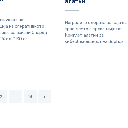
алатки
викуваат на
Изградете одбрана во која на
ција на оперативното
прво место е превенцијата:
вање за закани Според
Комплет алатки за
98% од CISO се ...
кибербезбедност на Sophos ...
2
…
14