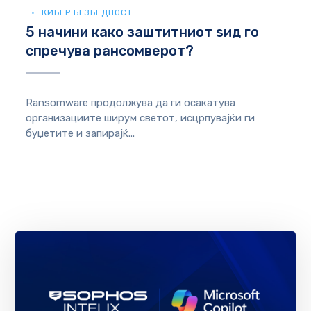
КИБЕР БЕЗБЕДНОСТ
5 начини како заштитниот ѕид го
спречува рансомверот?
Ransomware продолжува да ги осакатува
организациите ширум светот, исцрпувајќи ги
буџетите и запирајќ...