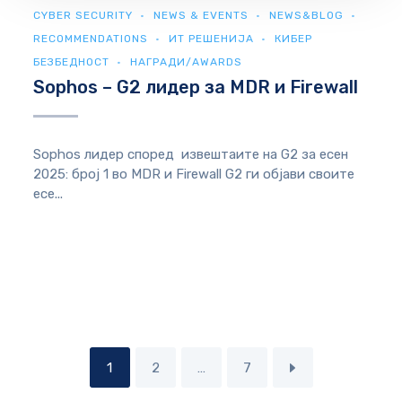
CYBER SECURITY
NEWS & EVENTS
NEWS&BLOG
RECOMMENDATIONS
ИТ РЕШЕНИЈА
КИБЕР
БЕЗБЕДНОСТ
НАГРАДИ/AWARDS
Sophos – G2 лидер за MDR и Firewall
Sophos лидер според извештаите на G2 за есен
2025: број 1 во MDR и Firewall G2 ги објави своите
есе...
1
2
…
7