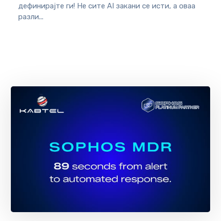
дефинирајте ги! Не сите AI закани се исти, а оваа
разли...