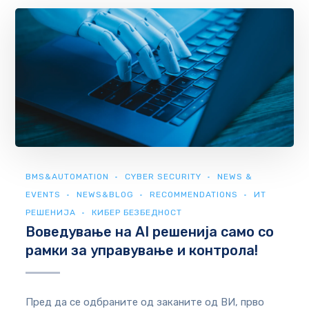
BMS&AUTOMATION
CYBER SECURITY
NEWS &
EVENTS
NEWS&BLOG
RECOMMENDATIONS
ИТ
РЕШЕНИЈА
КИБЕР БЕЗБЕДНОСТ
Воведување на AI решенија само со
рамки за управување и контрола!
Пред да се одбраните од заканите од ВИ, прво