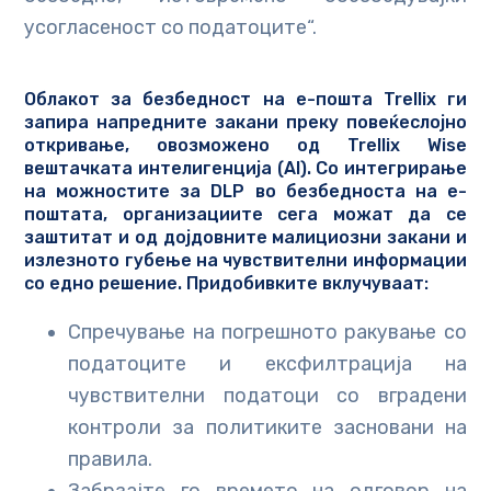
усогласеност со податоците“.
Облакот за безбедност на е-пошта
Trellix
ги
запира напредните закани преку повеќеслојно
откривање, овозможено од
Trellix Wise
вештачката интелигенција (AI). Со интегрирање
на можностите за DLP во безбедноста на е-
поштата, организациите сега можат да се
заштитат и од дојдовните малициозни закани и
излезното губење на чувствителни информации
со едно решение. Придобивките вклучуваат:
Спречување на погрешното ракување со
податоците и ексфилтрација на
чувствителни податоци со вградени
контроли за политиките засновани на
правила.
Забрзајте го времето на одговор на