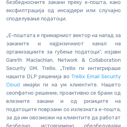
безбедносните закани преку е-пошта, како
ексфилтрација од инсајдери или случајно
споделување податоци.
„Е-поштата е примарниот вектор на напад за
заканите и најризичниот канал на
организациите за губење податоци“, изјави
Gareth Maclachlan, Network & Collaboration
Security GM, Trellix. „Trellix ги интегрираше
нашите DLP решенија во
Trellix Email Security
Cloud
имајќи ги на ум клиентите. Нашето
сеопфатно решение, проактивно се брани од
влезните закани и од ризиците на
податоците поврзани со излезната е-пошта,
за да им овозможи на клиентите да работат
безбедно, истовремено обезбедувајќи