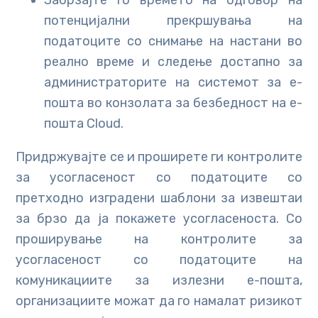
потенцијални прекршувања на
податоците со снимање на настани во
реално време и следење достапно за
администраторите на системот за е-
пошта во конзолата за безбедност на е-
пошта Cloud.
Придржувајте се и проширете ги контролите
за усогласеност со податоците со
претходно изградени шаблони за извештаи
за брзо да ја покажете усогласеноста. Со
проширување на контролите за
усогласеност со податоците на
комуникациите за излезни е-пошта,
организациите можат да го намалат ризикот