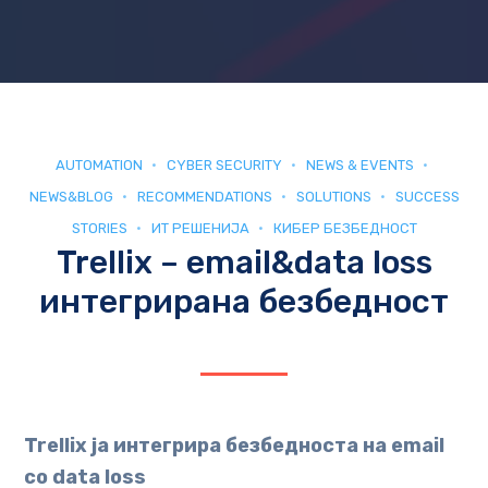
AUTOMATION
CYBER SECURITY
NEWS & EVENTS
NEWS&BLOG
RECOMMENDATIONS
SOLUTIONS
SUCCESS
STORIES
ИТ РЕШЕНИЈА
КИБЕР БЕЗБЕДНОСТ
Trellix – еmail&data loss
интегриранa безбедност
Trellix ја интегрира безбедноста на email
со data loss