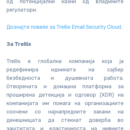
од потенцијални казни од владините
регулатори.
Дознајте повеќе за Trellix Email Security Cloud.
За Trellix
Trellix е глобална компанија која ја
редефинира иднината на сајбер
безбедноста и душевната работа.
Отворената и домашна платформа за
проширена детекција и одговор (XDR) на
компанијата им помага на организациите
соочени со најнапредните закани на
денешницата да стекнат доверба во
заштитата и еластичноста на нивните