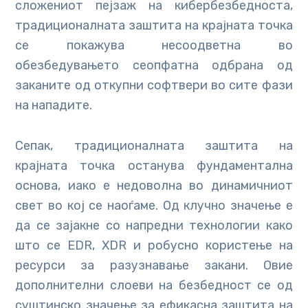
сложениот пејзаж на кибербезбедноста,
традиционалната заштита на крајната точка
се покажува несоодветна во
обезбедувањето сеопфатна одбрана од
заканите од откупни софтвери во сите фази
на нападите.
Сепак, традиционалната заштита на
крајната точка останува фундаментална
основа, иако е недоволна во динамичниот
свет во кој се наоѓаме. Од клучно значење е
да се зајакне со напредни технологии како
што се EDR, XDR и робусно користење на
ресурси за разузнавање закани. Овие
дополнителни слоеви на безбедност се од
суштинско значење за ефикасна заштита на