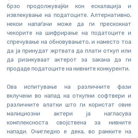
брзо продолжувајќи кон ескалација и
извлекување на податоците. Алтернативно,
некои напаѓачи може да ги прескокнат
чекорите на шифрирање на податоците и
спречување на обновувањето, и наместо тоа
да ја принудат жртвата да плати откуп или
да ризикуваат актерот за закана да ги
продаде податоците на нивните конкуренти.
Ова испитување на различните фази
вклучени во напад на откупни софтвери и
различните алатки што ги користат овие
малициозни актери ја нагласува
комплексноста својствена за нивните
напади. Очигледно е дека, во рамките на