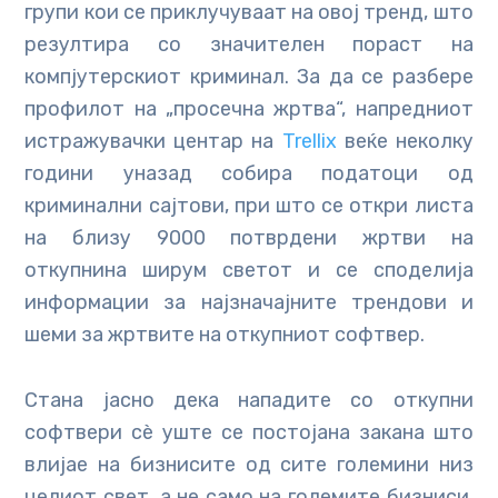
групи кои се приклучуваат на овој тренд, што
резултира со значителен пораст на
компјутерскиот криминал. За да се разбере
профилот на „просечна жртва“, напредниот
истражувачки центар на
Trellix
веќе неколку
години уназад собира податоци од
криминални сајтови, при што се откри листа
на близу 9000 потврдени жртви на
откупнина ширум светот и се споделија
информации за најзначајните трендови и
шеми за жртвите на откупниот софтвер.
Стана јасно дека нападите со откупни
софтвери сè уште се постојана закана што
влијае на бизнисите од сите големини низ
целиот свет, а не само на големите бизниси.