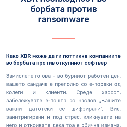
борбата против
ransomware
Како XDR може да ги поттикне компаниите
во борбата против откупниот софтвер
Замислете го ова – во бурниот работен ден,
вашето сандаче е преполно со е-пораки од
колеги и клиенти. Среде хаосот,
забележувате е-пошта со наслов „Вашите
важни датотеки се шифрирани“. Вие,
заинтригирани и под стрес, кликнувате на
него и откривате дека тоа е обична измама,