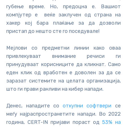
губење време. Но, предоцна е. Вашиот
компјутер е веќе заклучен од страна на
хакер кој бара плаќање за да дозволи
пристап до нешто сте го поседувале!
Мејлови со предметни линии како оваа
привлекуваат внимание речиси ги
принудуваат корисниците да кликнат. Само
еден клик од вработен е доволен за да се
заразат системите на целата организација,
што ги прави ранливи на кибер напади.
Денес, нападите со
откупни софтвери
се
меѓу најраспространетите напади. Во 2022
година, CERT-IN пријави пораст од
53% на