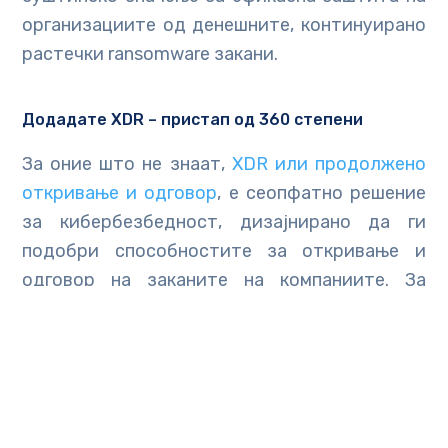
организациите од денешните, континуирано
растечки ransomware закани.
Додадате XDR – пристап од 360 степени
За оние што не знаат,
XDR или продолжено
откривање и одговор
, е сеопфатно решение
за кибербезбедност, дизајнирано да ги
подобри способностите за откривање и
одговор на заканите на компаниите. За
разлика од традиционалните безбедносни
системи кои се фокусираат на специфични
вектори на напади, XDR нуди холистички
пристап, преку интегрирање и корелација на
податоци од повеќе извори како крајните