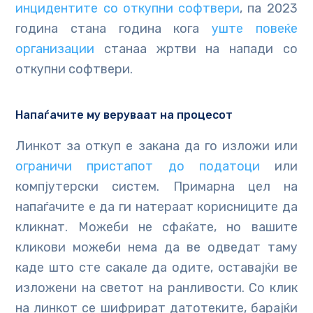
инцидентите со откупни софтвери
, па 2023
година стана година кога
уште повеќе
организации
станаа жртви на напади со
откупни софтвери.
Напаѓачите му веруваат на процесот
Линкот за откуп е закана да го изложи или
ограничи пристапот до податоци
или
компјутерски систем. Примарна цел на
напаѓачите е да ги натераат корисниците да
кликнат. Можеби не сфаќате, но вашите
кликови можеби нема да ве одведат таму
каде што сте сакале да одите, оставајќи ве
изложени на светот на ранливости. Со клик
на линкот се шифрират датотеките, барајќи