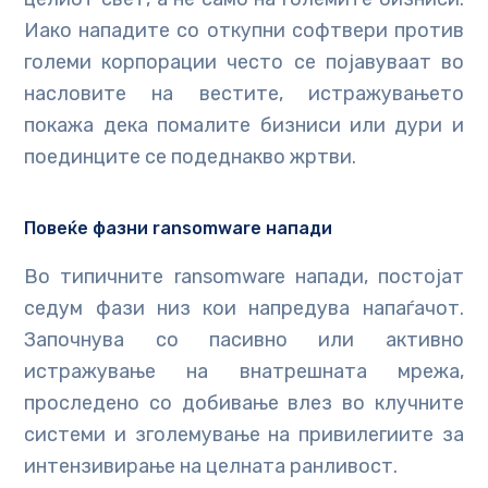
Иако нападите со откупни софтвери против
големи корпорации често се појавуваат во
насловите на вестите, истражувањето
покажа дека помалите бизниси или дури и
поединците се подеднакво жртви.
Повеќе фазни ransomware напади
Во типичните ransomware напади, постојат
седум фази низ кои напредува напаѓачот.
Започнува со пасивно или активно
истражување на внатрешната мрежа,
проследено со добивање влез во клучните
системи и зголемување на привилегиите за
интензивирање на целната ранливост.