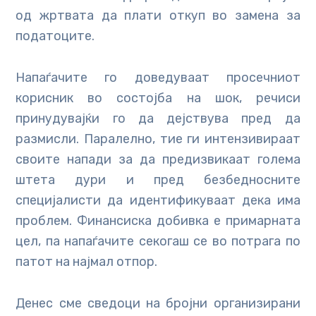
од жртвата да плати откуп во замена за
податоците.
Напаѓачите го доведуваат просечниот
корисник во состојба на шок, речиси
принудувајќи го да дејствува пред да
размисли. Паралелно, тие ги интензивираат
своите напади за да предизвикаат голема
штета дури и пред безбедносните
специјалисти да идентификуваат дека има
проблем. Финансиска добивка е примарната
цел, па напаѓачите секогаш се во потрага по
патот на најмал отпор.
Денес сме сведоци на бројни организирани