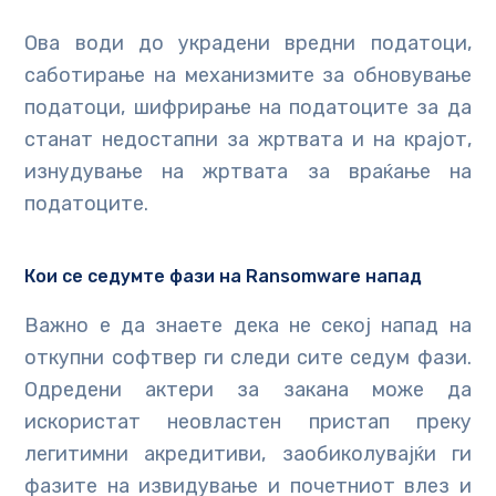
Ова води до украдени вредни податоци,
саботирање на механизмите за обновување
податоци, шифрирање на податоците за да
станат недостапни за жртвата и на крајот,
изнудување на жртвата за враќање на
податоците.
Кои се седумте фази на Ransomware напад
Важно е да знаете дека не секој напад на
откупни софтвер ги следи сите седум фази.
Одредени актери за закана може да
искористат неовластен пристап преку
легитимни акредитиви, заобиколувајќи ги
фазите на извидување и почетниот влез и