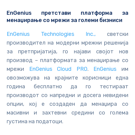
EnGenius претстави платформа за
менаџирање со мрежи за големи бизниси
EnGenius Technologies Inc.,
светски
производител на модерни мрежни решенија
за претпријатија, го најави својот нов
производ – платформата за менаџирање со
мрежи
EnGenius Cloud PRO
.
EnGenius
им
овозможува на крајните корисници една
година бесплатно да го тестираат
производот со напредни и досега невидени
опции, кој е создаден да менаџира со
масивни и захтевни средини со голема
густина на податоци.