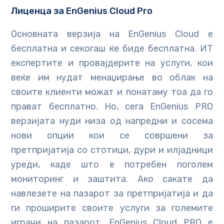
Лиценца за ЕnGenius Cloud Pro
Основната верзија на EnGenius Cloud е
бесплатна и секогаш ќе биде бесплатна. ИТ
експертите и провајдерите на услуги, кои
веќе им нудат менаџирање во облак на
своите клиенти можат и понатаму тоа да го
прават бесплатно. Но, сега EnGenius PRO
верзијата нуди низа од напредни и сосема
нови опции кои се совршени за
претпријатија со стотици, дури и илјадници
уреди, каде што е потребен поголем
мониторинг и заштита. Ако сакате да
навлезете на пазарот за претпријатија и да
ги проширите своите услуги за големите
играчи на пазарот, EnGenius Cloud PRO е