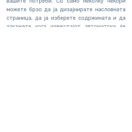
вашите потреби. Со само неколку чекори
можете брзо да ја дизајнирате насловната
страница, да ја изберете содржината и да
закажете кога извештајот автоматски ќе
биде испратен до примателот.
Exposure Analysis
– Анализата на
изложеност ви овозможува да го
минимизирате ризикот за гостите и
персоналот со додавање алијас маркери за
идентификација на клиентските уреди и да
користите следење на контакти за да се
олеснат пандемиите и другите итни случаи.
Сите уреди ќе имаат една година бесплатна
PRO лиценца. Кога ќе истече таа гoдина,