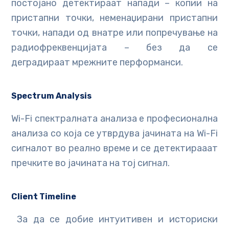
постојано детектираат напади – копии на
пристапни точки, неменаџирани пристапни
точки, напади од внатре или попречување на
радиофреквенцијата – без да се
деградираат мрежните перформанси.
Spectrum Analysis
Wi-Fi спектралната анализа е професионална
анализа со која се утврдува јачината на Wi-Fi
сигналот во реално време и се детектирааат
пречките во јачината на тој сигнал.
Client Timeline
За да се добие интуитивен и историски