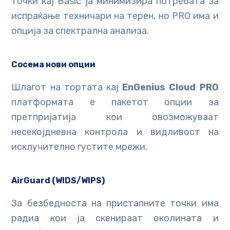
точки кај Basic ја минимизира потребата за
испраќање техничари на терен, но PRO има и
опција за спектрална анализа.
Сосема нови опции
Шлагот на тортата кај
EnGenius Cloud PRO
платформата е пакетот опции за
претпријатија кои овозможуваат
несекојдневна контрола и видливост на
исклучително густите мрежи.
AirGuard
(WIDS/WIPS)
За безбедноста на пристапните точки има
радиа кои ја скенираат околината и