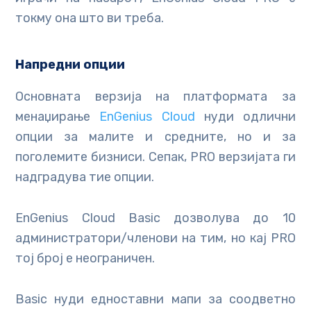
токму она што ви треба.
Напредни опции
Основната верзија на платформата за
менаџирање
EnGenius Cloud
нуди одлични
опции за малите и средните, но и за
поголемите бизниси. Сепак, PRO верзијата ги
надградува тие опции.
EnGenius Cloud Basic дозволува до 10
администратори/членови на тим, но кај PRO
тој број е неограничен.
Basic нуди едноставни мапи за соодветно