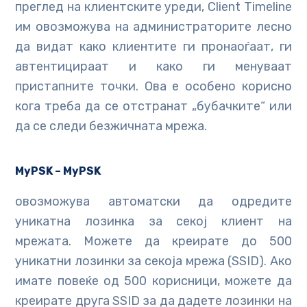
преглед на клиентските уреди, Client Timeline
им овозможува на администраторите лесно
да видат како клиентите ги пронаоѓаат, ги
автентицираат и како ги менуваат
пристапните точки. Ова е особено корисно
кога треба да се отстранат „бубачките“ или
да се следи безжичната мрежа.
MyPSK
– MyPSK
овозможува автоматски да одредите
уникатна лозинка за секој клиент на
мрежата. Можете да креирате до 500
уникатни лозинки за секоја мрежа (SSID). Ако
имате повеќе од 500 корисници, можете да
креирате друга SSID за да дадете лозинки на