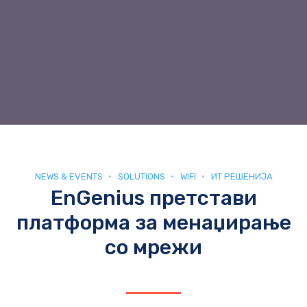
NEWS & EVENTS
SOLUTIONS
WIFI
ИТ РЕШЕНИЈА
EnGenius претстави
платформа за менаџирање
со мрежи