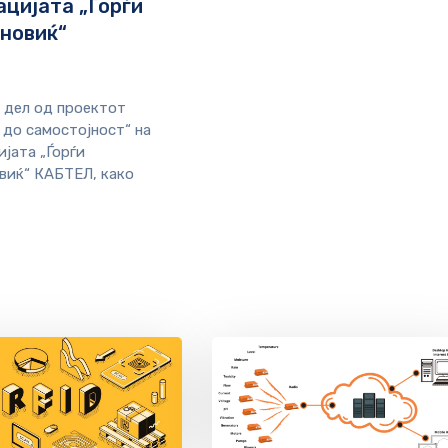
цијата „Ѓорѓи
новиќ“
дел од проектот
 до самостојност“ на
јата „Ѓорѓи
виќ“ КАБТЕЛ, како