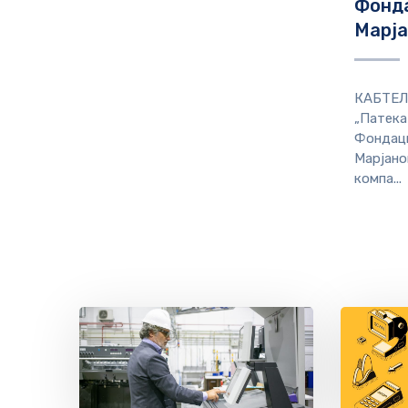
Фонда
Марја
КАБТЕЛ 
„Патека
Фондаци
Марјано
компа...