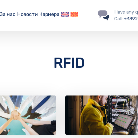
Have any q
За нас
Новости
Кариера
Call:
+3892
RFID