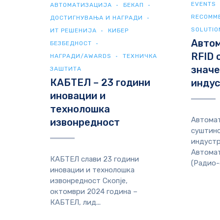
EVENTS
АВТОМАТИЗАЦИЈА
БЕКАП
RECOMM
ДОСТИГНУВАЊА И НАГРАДИ
SOLUTIO
ИТ РЕШЕНИЈА
КИБЕР
Автом
БЕЗБЕДНОСТ
RFID 
НАГРАДИ/AWARDS
ТЕХНИЧКА
значе
ЗАШТИТА
КАБТЕЛ – 23 години
инду
иновации и
технолошка
Автомат
извонредност
суштинс
индуст
Автомат
КАБТЕЛ слави 23 години
(Радио-
иновации и технолошка
извонредност Скопје,
октомври 2024 година –
КАБТЕЛ, лид...