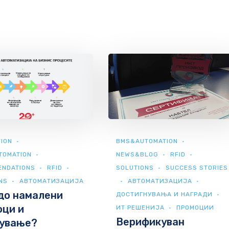
ION
BMS&AUTOMATION
TOMATION
NEWS&BLOG
RFID
ENDATIONS
RFID
SOLUTIONS
SUCCESS STORIES
NS
АВТОМАТИЗАЦИЈА
АВТОМАТИЗАЦИЈА
до намалени
ДОСТИГНУВАЊА И НАГРАДИ
ци и
ИТ РЕШЕНИЈА
ПРОМОЦИИ
Верификуван
дување?