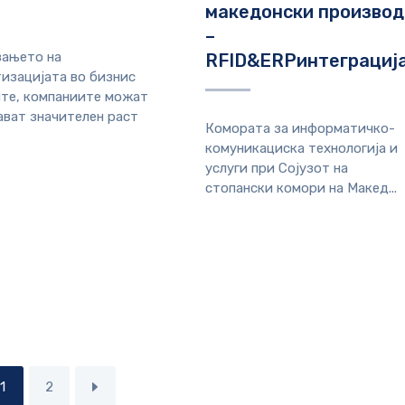
македонски производ
–
ањето на
RFID&ERPинтеграциј
изацијата во бизнис
те, компаниите можат
ават значителен раст
Комората за информатичко-
комуникациска технологија и
услуги при Сојузот на
стопански комори на Макед...
1
2