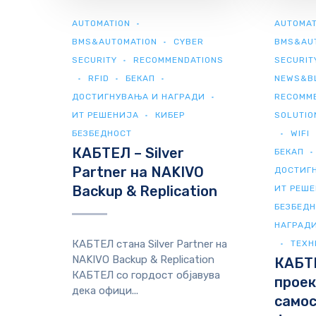
AUTOMATION
AUTOMAT
BMS&AUTOMATION
CYBER
BMS&AU
SECURITY
RECOMMENDATIONS
SECURIT
RFID
БЕКАП
NEWS&B
ДОСТИГНУВАЊА И НАГРАДИ
RECOMM
ИТ РЕШЕНИЈА
КИБЕР
SOLUTIO
БЕЗБЕДНОСТ
WIFI
КАБТЕЛ – Silver
БЕКАП
Partner на NAKIVO
ДОСТИГ
Backup & Replication
ИТ РЕШ
БЕЗБЕД
НАГРАД
КАБТЕЛ стана Silver Partner на
ТЕХН
NAKIVO Backup & Replication
КАБТ
КАБТЕЛ со гордост објавува
проек
дека офици...
самос