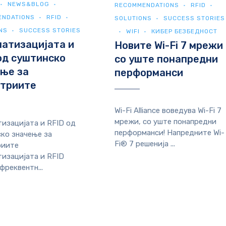
NEWS&BLOG
RECOMMENDATIONS
RFID
ENDATIONS
RFID
SOLUTIONS
SUCCESS STORIES
NS
SUCCESS STORIES
WIFI
КИБЕР БЕЗБЕДНОСТ
атизацијата и
Новите Wi-Fi 7 мрежи
од суштинско
со уште понапредни
ње за
перформанси
стриите
Wi-Fi Alliance воведува Wi-Fi 7
мрежи, со уште понапредни
изацијата и RFID од
перформанси! Напредните Wi-
ко значење за
Fi® 7 решенија ...
риите
изацијата и RFID
фреквентн...