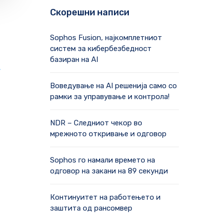
Скорешни написи
Sophos Fusion, најкомплетниот
систем за кибербезбедност
базиран на AI
А
Воведување на AI решенија само со
рамки за управување и контрола!
NDR – Следниот чекор во
мрежното откривање и одговор
Sophos го намали времето на
одговор на закани на 89 секунди
Континуитет на работењето и
заштита од рансомвер