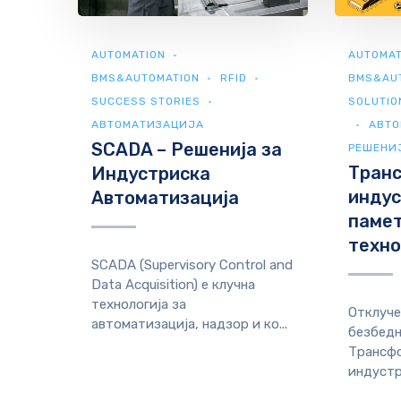
AUTOMATION
AUTOMAT
BMS&AUTOMATION
RFID
BMS&AU
SUCCESS STORIES
SOLUTIO
АВТОМАТИЗАЦИЈА
АВТО
SCADA – Решенија за
РЕШЕНИ
Тран
Индустриска
индус
Автоматизација
памет
техно
SCADA (Supervisory Control and
Data Acquisition) е клучна
технологија за
Отклуче
автоматизација, надзор и ко...
безбедн
Трансфо
индустр