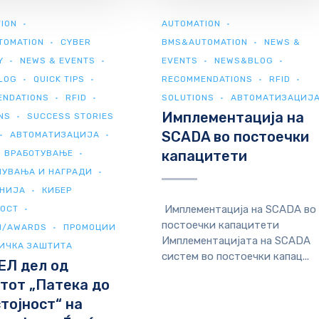
ION
AUTOMATION
TOMATION
CYBER
BMS&AUTOMATION
NEWS &
Y
NEWS & EVENTS
EVENTS
NEWS&BLOG
LOG
QUICK TIPS
RECOMMENDATIONS
RFID
ENDATIONS
RFID
SOLUTIONS
АВТОМАТИЗАЦИЈ
Имплементација на
NS
SUCCESS STORIES
SCADA во постоечки
АВТОМАТИЗАЦИЈА
капацитети
ВРАБОТУВАЊЕ
НУВАЊА И НАГРАДИ
ЕНИЈА
КИБЕР
Имплементација на SCADA во
НОСТ
постоечки капацитети
И/AWARDS
ПРОМОЦИИ
Имплементацијата на SCADA
ИЧКА ЗАШТИТА
систем во постоечки капац...
ЕЛ дел од
тот „Патека до
тојност“ на