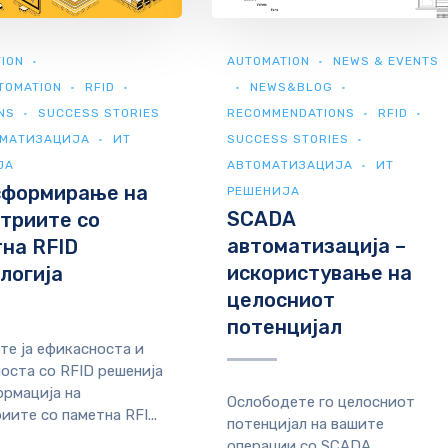
ION
AUTOMATION
NEWS & EVENTS
TOMATION
RFID
NEWS&BLOG
NS
SUCCESS STORIES
RECOMMENDATIONS
RFID
МАТИЗАЦИЈА
ИТ
SUCCESS STORIES
ЈА
АВТОМАТИЗАЦИЈА
ИТ
сформирање на
РЕШЕНИЈА
SCADA
триите со
автоматизација –
на RFID
искористување на
логија
целосниот
потенцијал
те ја ефикасноста и
оста со RFID решенија
рмација на
Ослободете го целосниот
иите со паметна RFI...
потенцијал на вашите
операции со SCADA