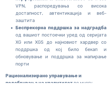
VPN, распоредувања со висока
достапност, автентикација и веб-
заштита
Беспрекорна поддршка за надградба
од вашиот постоечки уред од серијата
XG или XGS до најновиот хардвер со
поддршка од кој било бекап и
обновување и поддршка за мапирање
порти
Рационализирано управување и
подобрувања на квалитетот
во многу
области, вклучително и освежен и
поодговорен интерфејс за управување,
управување со мрежни објекти и поддршка