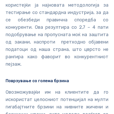
користејќи ја најновата методологија за
тестирање со стандардна индустрија, за да
се обезбеди правична споредба со
конкуренти. Ова резултира со 2,7 – 4 пати
подобрување на пропусната моќ на заштита
од закани, наспроти претходно објавени
податоци од наша страна, што цврсто не
рангира како фаворит во конкурентниот
пејзаж.
Поврзување со голема брзина
Овозможувајќи им на клиентите да го
искористат целосниот потенцијал на мулти
гигабајтните брзини на нивните жичени и