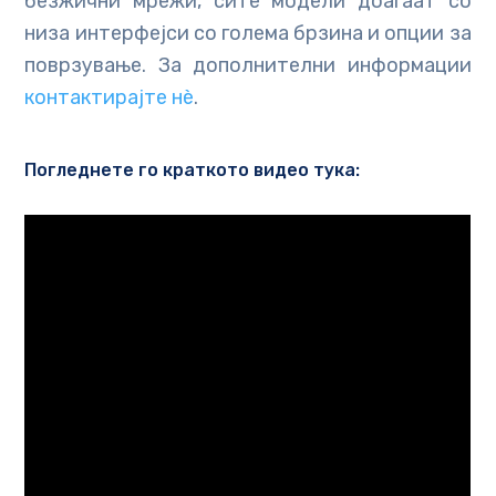
безжични мрежи, сите модели доаѓаат со
низа интерфејси со голема брзина и опции за
поврзување. За дополнителни информации
контактирајте нѐ
.
Погледнете го краткото видео тука: