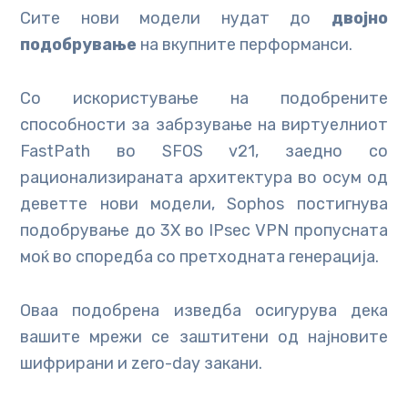
Сите нови модели нудат до
двојно
подобрување
на вкупните перформанси.
Со искористување на подобрените
способности за забрзување на виртуелниот
FastPath во SFOS v21, заедно со
рационализираната архитектура во осум од
деветте нови модели, Sophos постигнува
подобрување до 3X во IPsec VPN пропусната
моќ во споредба со претходната генерација.
Оваа подобрена изведба осигурува дека
вашите мрежи се заштитени од најновите
шифрирани и zero-day закани.