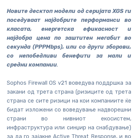
Новите десктоп модели од серијата XGS ги
поседуваат најдобрите перформанси во
класата, енергетска ефикасност и
најдобра цена по заштитен мегабит во
секунда (PPPMbps), или со други зборови,
со
непобедливи бенефити за мали и
средни компании
.
Sophos Firewall OS v21 воведува поддршка за
закани од трета страна (ризиците од трета
страна се сите ризици на кои компаниите ќе
бидат изложени со воведување надворешни
страни во нивниот екосистем,
инфраструктура или синџир на снабдување)
за да го зајакне Active Threat Response, и во