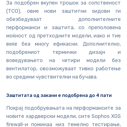
За подобрен вкупен трошок за сопственост
(TCO), овие нови заштитни ѕидови ги
обезбедуваат дополнителните
перформанси и заштита, со преполовена
моќност од претходните модели, иако и тие
веќе беа многу ефикасни. Дополнително,
подобрениот термички дизајн и
воведувањето на четири модели без
вентилатор, овозможуваат тивко работење
во средини чувствителни на бучава.
Заштитата од закани е подобрена до 4 пати
Покрај подобрувањата на перформансите за
новите хардверски модели, сите Sophos XGS
firewall-и поминаа низ темелно тестирање,