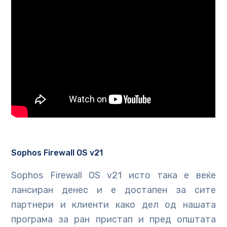
Sophos Firewall OS v21
Sophos Firewall OS v21 исто така е веќе
лансиран денес и е достапен за сите
партнери и клиенти како дел од нашата
програма за ран пристап и пред општата