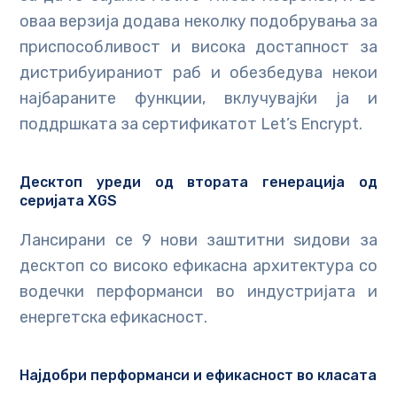
оваа верзија додава неколку подобрувања за
приспособливост и висока достапност за
дистрибуираниот раб и обезбедува некои
најбараните функции, вклучувајќи ја и
поддршката за сертификатот Let’s Encrypt.
Десктоп уреди од втората генерација од
серијата XGS
Лансирани се 9 нови заштитни ѕидови за
десктоп со високо ефикасна архитектура со
водечки перформанси во индустријата и
енергетска ефикасност.
Најдобри перформанси и ефикасност во класата