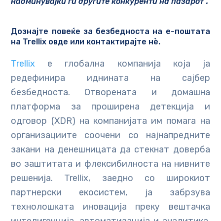
надминувајќи ги другите конкуренти на пазарот“.
Дознајте повеќе за безбедноста на е-поштата
на Trellix
овде
или
контактирајте нѐ
.
Trellix
е глобална компанија која ја
редефинира иднината на сајбер
безбедноста. Отворената и домашна
платформа за проширена детекција и
одговор (XDR) на компанијата им помага на
организациите соочени со најнапредните
закани на денешницата да стекнат доверба
во заштитата и флексибилноста на нивните
решенија. Trellix, заедно со широкиот
партнерски екосистем, ја забрзува
технолошката иновација преку вештачка