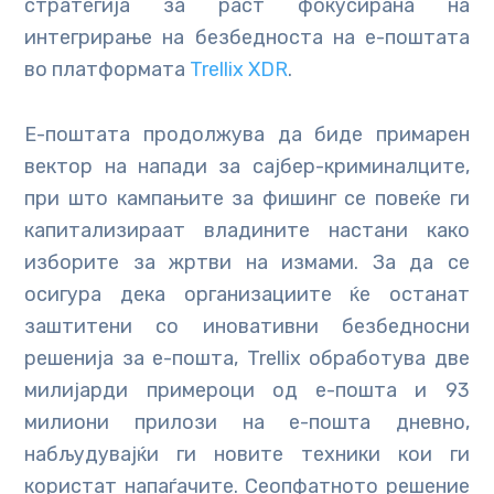
стратегија за раст фокусирана на
интегрирање на безбедноста на е-поштата
во платформата
Trellix XDR
.
Е-поштата продолжува да биде примарен
вектор на напади за сајбер-криминалците,
при што кампањите за фишинг се повеќе ги
капитализираат владините настани како
изборите за жртви на измами. За да се
осигура дека организациите ќе останат
заштитени со иновативни безбедносни
решенија за е-пошта, Trellix обработува две
милијарди примероци од е-пошта и 93
милиони прилози на е-пошта дневно,
набљудувајќи ги новите техники кои ги
користат напаѓачите. Сеопфатното решение