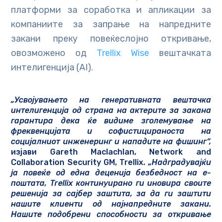
платформи за соработка и апликации за
компаниите за запрање на напредните
закани преку повеќеслојно откривање,
овозможено од
Trellix Wise
вештачката
интелигенција (AI).
„Усвојувањето на генеративната вештачка
интелигенција од страна на актерите за закана
гарантира дека ќе видиме зголемување на
фреквенцијата и софистицираноста на
социјалниот инженеринг и нападите на фишинг“,
изјави Gareth Maclachlan, Network and
Collaboration Security GM, Trellix.
„Надградувајќи
ja повеќе од една деценија безбедност на е-
поштата, Trellix континуирано ги иновира своите
решенија за сајбер заштита, за да ги заштити
нашите клиенти од најнапредните закани.
Нашите подобрени способности за откривање