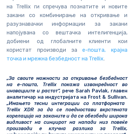
на Trellix ги спречува познатите и новите
закани со комбинирање на откривање и
разузнавачки информации за закани
напојувана со вештачка интелигенција,
добиени од глобалните клиенти кои
користат производи за
е-пошта, крајна
точка и мрежна безбедност на Trellix
.
„За своите можности за откривање безбедност
на е-пошта, Trellix покажа извонредност во
иновациите и растот“,
рече Sarah Pavlak, главен
аналитичар на индустријата на Frost & Sullivan.
„Имањето тесни интеграции со платформата
Trellix XDR
за да се поедностави вкрстената
корелација на заканите и да се обезбеди широка
видливост на синџирот на напади низ повеќе
производи е клучна разлика за Trellix,