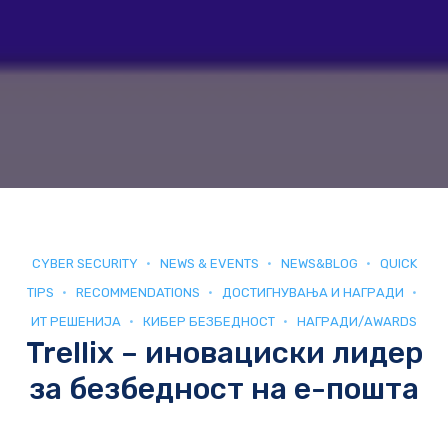
CYBER SECURITY
NEWS & EVENTS
NEWS&BLOG
QUICK
TIPS
RECOMMENDATIONS
ДОСТИГНУВАЊА И НАГРАДИ
ИТ РЕШЕНИЈА
КИБЕР БЕЗБЕДНОСТ
НАГРАДИ/AWARDS
Trellix – иновациски лидер
за безбедност на е-пошта