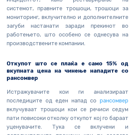
системот, правните трошоци, трошоци за
мониторинг, вклучително и дополнителните
загуби настанати заради прекинот во
работењето, што особено се однесува на
производствените компании.
Откупот што се плаќа е само 1
5%
од
вкупната цена на чинење нападите со
рансомвер
Истражувачите кои ги анализираат
последиците од еден напад со
рансомвер
вклучуваат трошоци кои се речиси седум
пати повисоки отколку откупот кој го бараат
уценувачите. Тука се вклучени и