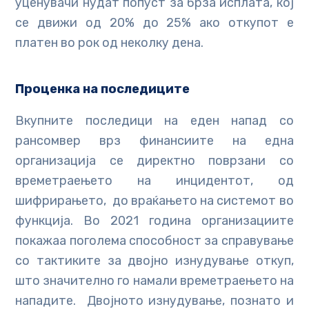
уценувачи нудат попуст за брза исплата, кој
се движи од 20% до 25% ако откупот е
платен во рок од неколку дена.
Проценка на последиците
Вкупните последици на еден напад со
рансомвер врз финансиите на една
организација се директно поврзани со
времетраењето на инцидентот, од
шифрирањето, до враќањето на системот во
функција. Во 2021 година организациите
покажаа поголема способност за справување
со тактиките за двојно изнудување откуп,
што значително го намали времетраењето на
нападите. Двојното изнудување, познато и