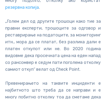
многу подолго, отколку ако користат
резервна копија
.
„Голем дел од другите трошоци како тие за
правни експерти, трошоците за одговор и
реставрирање на податоците, за мониторинг
итн., мора да се платат, без разлика дали е
платен откупот или не. Во 2020 година
видовме дека просечната цена на еден напад
со рансомвер е седум пати поголема отколку
самиот откуп“ велат од Check Point.
Превенирањето на таквите инциденти е
најбитното што треба да се направи и е
многу побитно отколку тоа да сметаме дека
ќе не заштити дури и најнапредниот систем