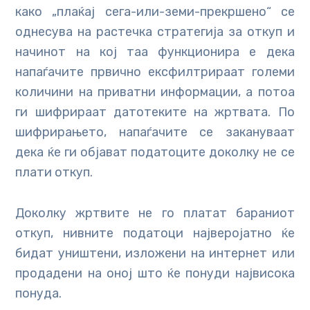
како „плаќај сега-или-земи-прекршено“ се
однесува на растечка стратегија за откуп и
начинот на кој таа функционира е дека
напаѓачите првично ексфилтрираат големи
количини на приватни информации, а потоа
ги шифрираат датотеките на жртвата. По
шифрирањето, напаѓачите се закануваат
дека ќе ги објават податоците доколку не се
плати откуп.
Доколку жртвите не го платат бараниот
откуп, нивните податоци најверојатно ќе
бидат уништени, изложени на интернет или
продадени на оној што ќе понуди највисока
понуда.