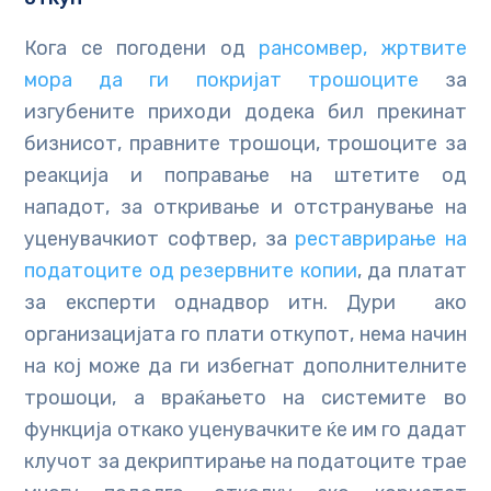
Кога се погодени од
рансомвер, жртвите
мора да ги покријат трошоците
за
изгубените приходи додека бил прекинат
бизнисот, правните трошоци, трошоците за
реакција и поправање на штетите од
нападот, за откривање и отстранување на
уценувачкиот софтвер, за
реставрирање на
податоците од резервните копии
, да платат
за експерти однадвор итн. Дури ако
организацијата го плати откупот, нема начин
на кој може да ги избегнат дополнителните
трошоци, а враќањето на системите во
функција откако уценувачките ќе им го дадат
клучот за декриптирање на податоците трае