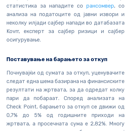
статистика за нападите со
рансомвер
, со
анализа на податоците од јавни извори и
неколку илјади сајбер напади во датабазата
Kovrr, експерт за сајбер ризици и сајбер
осигурување.
Поставување на барањето за откуп
Почнувајќи од сумата за откуп, уценувачите
следат една шема базирана на финансиските
резултати на жртвата, за да одредат колку
пари да побараат. Според анализата на
Check Point, барањето за откуп се движи од
0,7% до 5% од годишните приходи на
жртвата, а просечната сума е 2,82%. Многу