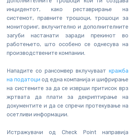
дополнителните трошоци кои ги создава
инцидентот, како реставрирање на
системот, правните трошоци, трошоци за
мониторинг, вклучително и дополнителните
загуби настанати заради прекинот во
работењето, што особено се однесува на
производствените компании.
Нападите со рансомвер вклучуваат
кражба
на податоци
од една компанија и шифрирање
на системите за да се изврши притисок врз
жртвата да плати за декриптирање на
документите и да се спречи протекување на
осетливи информации.
Истражувачи од Check Point направија