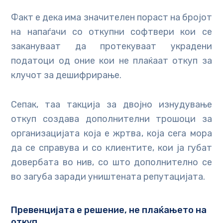
Факт е дека има значителен пораст на бројот
на напаѓачи со откупни софтвери кои се
закануваат да протекуваат украдени
податоци од оние кои не плаќаат откуп за
клучот за дешифрирање.
Сепак, таа такција за двојно изнудување
откуп создава дополнителни трошоци за
организацијата која е жртва, која сега мора
да се справува и со клиентите, кои ја губат
довербата во нив, со што дополнително се
во загуба заради уништената репутацијата.
Превенцијата е решение, не плаќањето на
откуп