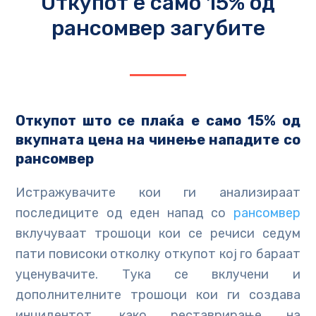
Откупот е само 15% од
рансомвер загубите
Откупот што се плаќа е само 15%
од
вкупната цена на чинење нападите со
рансомвер
Истражувачите кои ги анализираат
последиците од еден напад со
рансомвер
вклучуваат трошоци кои се речиси седум
пати повисоки отколку откупот кој го бараат
уценувачите. Тука се вклучени и
дополнителните трошоци кои ги создава
инцидентот, како реставрирање на