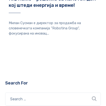
кој штеди енергија и време!
Милан Сусман е директор за продажба на
словенечката компанија “Robotina Group“,
фокусиранa на иновац...
Search For