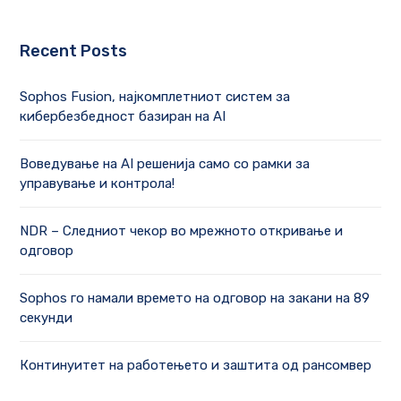
Recent Posts
Sophos Fusion, најкомплетниот систем за
кибербезбедност базиран на AI
Воведување на AI решенија само со рамки за
управување и контрола!
NDR – Следниот чекор во мрежното откривање и
одговор
Sophos го намали времето на одговор на закани на 89
секунди
Континуитет на работењето и заштита од рансомвер