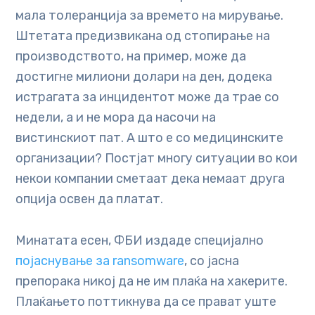
мала толеранција за времето на мирување.
Штетата предизвикана од стопирање на
производството, на пример, може да
достигне милиони долари на ден, додека
истрагата за инцидентот може да трае со
недели, а и не мора да насочи на
вистинскиот пат. А што е со медицинските
организации? Постјат многу ситуации во кои
некои компании сметаат дека немаат друга
опција освен да платат.
Минатата есен, ФБИ издаде специјално
појаснување за ransomware
, со јасна
препорака никој да не им плаќа на хакерите.
Плаќањето поттикнува да се прават уште