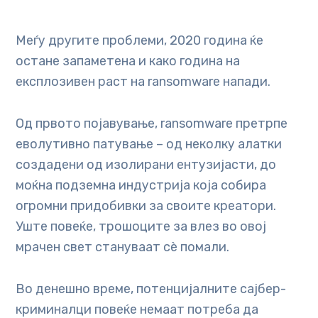
Меѓу другите проблеми, 2020 година ќе
остане запаметена и како година на
експлозивен раст на ransomware напади.
Од првото појавување, ransomware претрпе
еволутивно патување – од неколку алатки
создадени од изолирани ентузијасти, до
моќна подземна индустрија која собира
огромни придобивки за своите креатори.
Уште повеќе, трошоците за влез во овој
мрачен свет стануваат сè помали.
Во денешно време, потенцијалните сајбер-
криминалци повеќе немаат потреба да