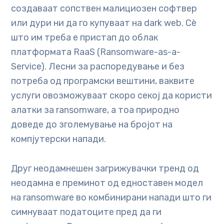
создаваат сопствен малициозен софтвер
или дури ни да го купуваат на dark web. Сè
што им треба е пристап до облак
платформата RaaS (Ransomware-as-a-
Service). Лесни за распоредување и без
потреба од програмски вештини, ваквите
услуги овозможуваат скоро секој да користи
алатки за ransomware, а тоа природно
доведе до зголемување на бројот на
компјутерски напади.
Друг неодамнешен загрижувачки тренд од
неодамна е преминот од едноставен модел
на ransomware во комбинирани напади што ги
симнуваат податоците пред да ги