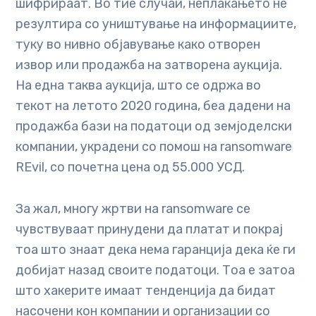
шифрираат. Во тие случаи, неплаќањето не
резултира со уништување на информациите,
туку во нивно објавување како отворен
извор или продажба на затворена аукција.
На една таква аукција, што се одржа во
текот на летото 2020 година, беа дадени на
продажба бази на податоци од земјоделски
компании, украдени со помош на ransomware
REvil, со почетна цена од 55.000 УСД.
За жал, многу жртви на ransomware се
чувствуваат принудени да платат и покрај
тоа што знаат дека нема гаранција дека ќе ги
добијат назад своите податоци. Тоа е затоа
што хакерите имаат тенденција да бидат
насочени кон компании и организации со