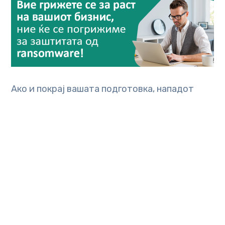
Ако и покрај вашата подготовка, нападот
успее, минимизирајте го времето на
мирување и потенцијалната штета, со
редовно ажурирање на резервните копии на
сите деловни критични информации.
Складирајте ги резервните копии во
безбеден облак.
За да ги испочитувате горенаведените
препораки за дигитална хигиена, користете