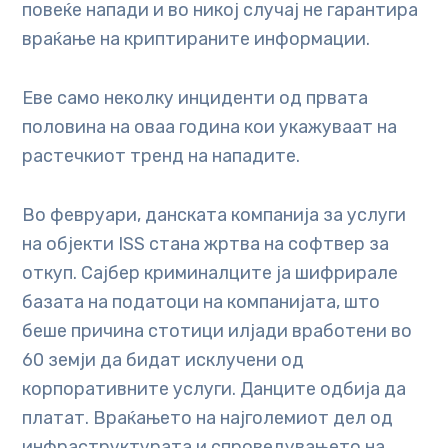
повеќе напади и во никој случај не гарантира
враќање на криптираните информации.
Еве само неколку инциденти од првата
половина на оваа година кои укажуваат на
растечкиот тренд на нападите.
Во февруари, данската компанија за услуги
на објекти ISS стана жртва на софтвер за
откуп. Сајбер криминалците ја шифрирале
базата на податоци на компанијата, што
беше причина стотици илјади вработени во
60 земји да бидат исклучени од
корпоративните услуги. Данците одбија да
платат. Враќањето на најголемиот дел од
инфраструктурата и спроведувањето на