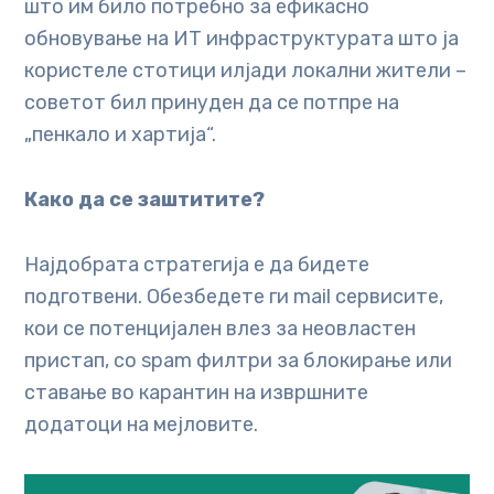
што им било потребно за ефикасно
обновување на ИТ инфраструктурата што ја
користеле стотици илјади локални жители –
советот бил принуден да се потпре на
„пенкало и хартија“.
Како да се заштитите?
Најдобрата стратегија е да бидете
подготвени. Обезбедете ги mail сервисите,
кои се потенцијален влез за неовластен
пристап, со spam филтри за блокирање или
ставање во карантин на извршните
додатоци на мејловите.