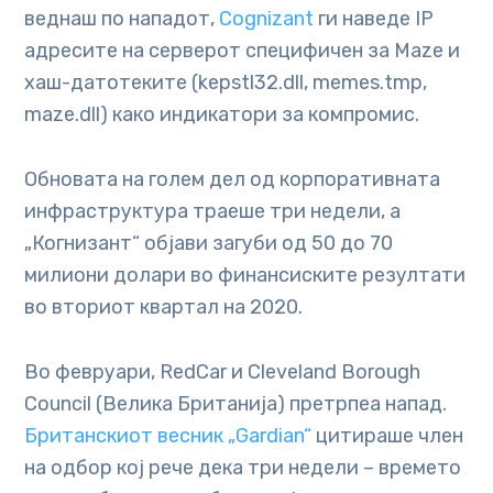
веднаш по нападот,
Cognizant
ги наведе IP
адресите на серверот специфичен за Maze и
хаш-датотеките (kepstl32.dll, memes.tmp,
maze.dll) како индикатори за компромис.
Обновата на голем дел од корпоративната
инфраструктура траеше три недели, а
„Когнизант“ објави загуби од 50 до 70
милиони долари во финансиските резултати
во вториот квартал на 2020.
Во февруари, RedCar и Cleveland Borough
Council (Велика Британија) претрпеа напад.
Британскиот весник „Gardian“
цитираше член
на одбор кој рече дека три недели – времето