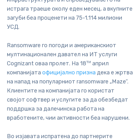
истрага траеше околу еден месец, а вкупните
загуби беа проценети на 75-1.114 милиони
УСД.
Ransomware го погоди и американскиот
мултинационален давател на ИТ услуги
ти
Cognizant оваа пролет. На 18
април
компанијата
официјално призна
дека е жртва
на напад на популарниот ransomware „Maze“.
Клиентите на компанијата го користат
својот софтвер и услугите за да обезбедат
поддршка за далечинска работа на
вработените, чии активности беа нарушени.
Во изјавата испратена до партнерите