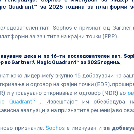
gic Quadrant™ за 2025 година за платформи з
следователен пат, Sophos е признат од Gartner
платформи за заштита на крајни точки (EPP).
јавуваме дека и по 16-ти последователен пат, Sop
ер во
Gartner® Magic Quadrant™ за 2025 година.
нат како лидер меѓу вкупно 15 добавувачи на заш
откривање и одговор на крајни точки (EDR), проши
R) и управувано откривање и одговор (MDR) во
ов
ic Quadrant™
. Извештајот им обезбедува н
ависна евалуација на признатите решенија во ова
јново признание,
Sophos
е именуван и
за
добаву