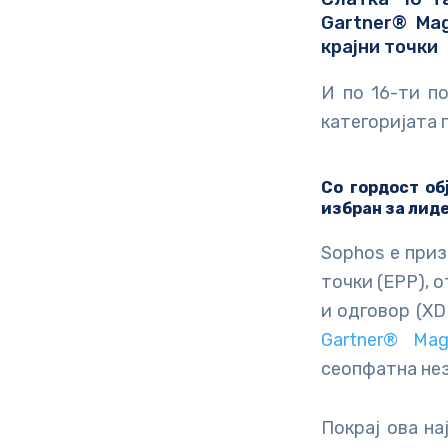
Gartner® Ma
крајни точки
И по 16-ти по
категоријата 
Со гордост об
избран за лид
Sophos е приз
точки (EPP), 
и одговор (XD
Gartner® Mag
сеопфатна нез
Покрај ова на