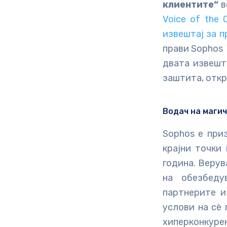
клиентите“
в
Voice of the 
извештај за п
прави Sopho
двата извешт
заштита, откр
Водач на маги
Sophos е при
крајни точки
година. Верув
на обезбеду
партнерите и
услови на сè
хиперконкуре