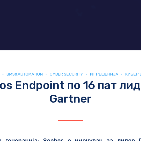
BMS&AUTOMATION
CYBER SECURITY
ИТ РЕШЕНИЈА
КИБЕР 
os Endpoint по 16 пат лид
Gartner
а генерација: Sophos е именуван за лидер (