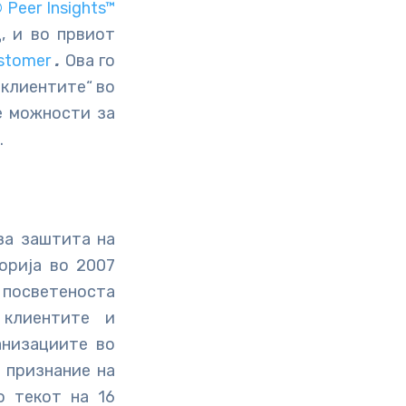
Peer Insights™
, и во првиот
ustomer
.
Ова го
 клиентите“ во
е можности за
.
за заштита на
орија во 2007
а посветеноста
 клиентите и
анизациите во
 признание на
о текот на 16