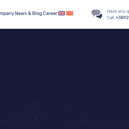
Have any q
mpany
News & Blog
Career
Call:
+3892