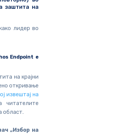
а заштита на
 како лидер во
hos Endpoint е
тита на крајни
рено откривање
ој извештај на
а читателите
а област.
вач „Избор на