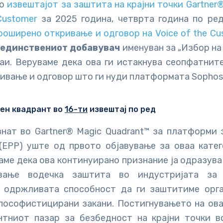
о
извештајот за заштита на крајни точки Gartner® 
Customer
за 2025 година, четврта година по ред
роширено откривање и одговор на Voice of the C
s
единствениот добавувач
именуван за „Избор на
аи. Веруваме дека ова ги истакнува сеопфатнит
ивање и одговор што ги нуди платформата Sophos
чен квадрант во
16-ти
извештај по ред
знат во Gartner® Magic Quadrant™ за платформи 
 (EPP) уште од првото објавување за оваа катег
аме дека ова континуирано признание ја одразув
вање водечка заштита во индустријата за
 одржливата способност да ги заштитиме орг
 пософистицирани закани. Постигнувањето на ова
нтниот пазар за безбедност на крајни точки в