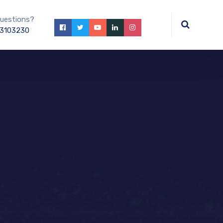
uestions?
3103230