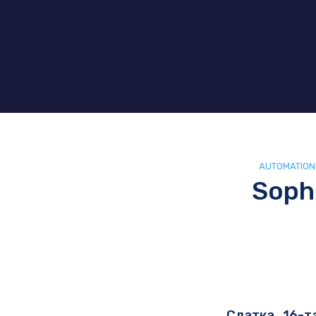
AUTOMATION
Soph
Слатка 16-т