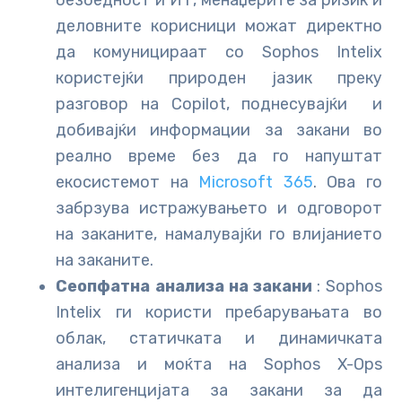
безбедност и ИТ, менаџерите за ризик и
деловните корисници можат директно
да комуницираат со Sophos Intelix
користејќи природен јазик преку
разговор на Copilot, поднесувајќи и
добивајќи информации за закани во
реално време без да го напуштат
екосистемот на
Microsoft 365
. Ова го
забрзува истражувањето и одговорот
на заканите, намалувајќи го влијанието
на заканите.
Сеопфатна анализа на закани
: Sophos
Intelix ги користи пребарувањата во
облак, статичката и динамичката
анализа и моќта на Sophos X-Ops
интелигенцијата за закани за да