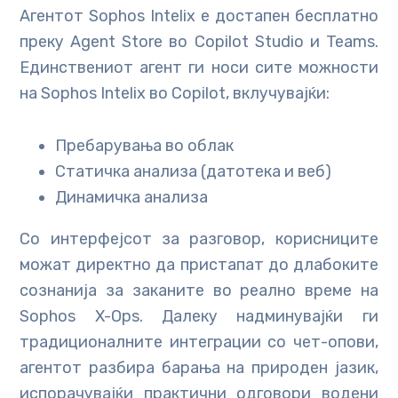
Агентот Sophos Intelix е достапен бесплатно
преку Agent Store во Copilot Studio и Teams.
Единствениот агент ги носи сите можности
на Sophos Intelix во Copilot, вклучувајќи:
Пребарувања во облак
Статичка анализа (датотека и веб)
Динамичка анализа
Со интерфејсот за разговор, корисниците
можат директно да пристапат до длабоките
сознанија за заканите во реално време на
Sophos X-Ops. Далеку надминувајќи ги
традиционалните интеграции со чет-опови,
агентот разбира барања на природен јазик,
испорачувајќи практични одговори водени