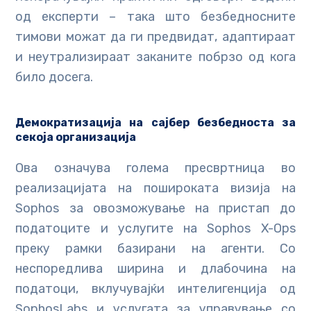
од експерти – така што безбедносните
тимови можат да ги предвидат, адаптираат
и неутрализираат заканите побрзо од кога
било досега.
Демократизација на сајбер безбедноста за
секоја организација
Ова означува голема пресвртница во
реализацијата на пошироката визија на
Sophos за овозможување на пристап до
податоците и услугите на Sophos X-Ops
преку рамки базирани на агенти. Со
неспоредлива ширина и длабочина на
податоци, вклучувајќи интелигенција од
SophosLabs и услугата за управување со