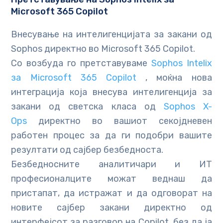
Microsoft 365 Copilot
Внесување на интелигенцијата за закани од
Sophos директно во Microsoft 365 Copilot.
Со возбуда го претставуваме
Sophos Intelix
за Microsoft 365 Copilot
, моќна нова
интеграција која внесува интелигенција за
закани од светска класа од
Sophos X-
Ops
директно во вашиот секојдневен
работен процес за да ги подобри вашите
резултати од сајбер безбедноста.
Безбедносните аналитичари и ИТ
професионалците можат веднаш да
пристапат, да истражат и да одговорат на
новите сајбер закани директно од
интерфејсот за разговор на Copilot, без да ја