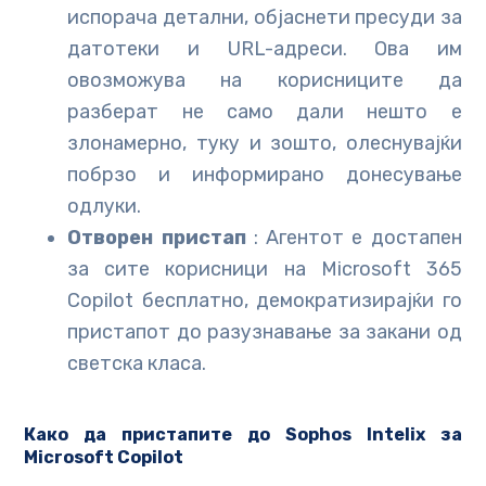
испорача детални, објаснети пресуди за
датотеки и URL-адреси. Ова им
овозможува на корисниците да
разберат не само дали нешто е
злонамерно, туку и зошто, олеснувајќи
побрзо и информирано донесување
одлуки.
Отворен пристап
: Агентот е достапен
за сите корисници на Microsoft 365
Copilot бесплатно, демократизирајќи го
пристапот до разузнавање за закани од
светска класа.
Како да пристапите до Sophos Intelix за
Microsoft Copilot