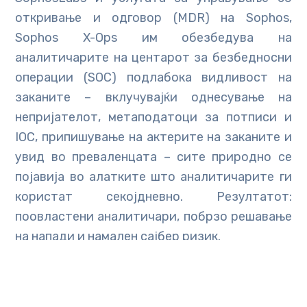
откривање и одговор (MDR) на Sophos,
Sophos X-Ops им обезбедува на
аналитичарите на центарот за безбедносни
операции (SOC) подлабока видливост на
заканите – вклучувајќи однесување на
непријателот, метаподатоци за потписи и
IOC, припишување на актерите на заканите и
увид во преваленцата – сите природно се
појавија во алатките што аналитичарите ги
користат секојдневно. Резултатот:
поовластени аналитичари, побрзо решавање
на напади и намален сајбер ризик.
Подготвени сте да ја трансформирате
вашата стратегија за сајбер одбрана?