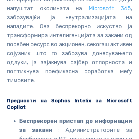
напуштат околината на
Microsoft 365
,
забрзувајќи ја неутрализацијата на
нападите. Ова беспрекорно искуство ја
трансформира интелигенцијата за закани од
посебен ресурс во акционен, секогаш активен
сојузник што го забрзува донесувањето
одлуки, ја зајакнува сајбер отпорноста и
поттикнува поефикасна соработка меѓу
тимовите.
Предности на Sophos Intelix за Microsoft
Copilot
Беспрекорен пристап до информации
за закани
: Администраторите за