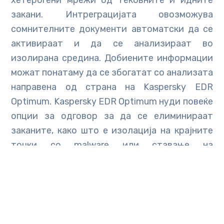
закани. Интреграцијата овозможува
сомнителните документи автоматски да се
активираат и да се анализираат во
изолирана средина. Добиените информации
можат понатаму да се збогатат со анализата
направена од страна на Kaspersky EDR
Optimum. Kaspersky EDR Optimum нуди повеќе
опции за одговор за да се елиминираат
заканите, како што е изолација на крајните
точки со malware или ставање на
сомнителните документи во карантин.
За да се осигураат дека заканата нема да се
прошири на други компјутери, експертите за
безбедност можат брзо и лесно да креираат