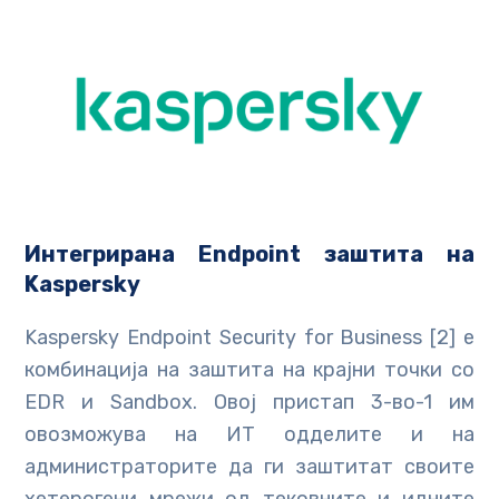
Интегриран
а Endpoint
заштита на
Kaspersky
Kaspersky Endpoint Security for Business [2] е
комбинација на заштита на крајни точки со
EDR и Sandbox. Овој пристап 3-во-1 им
овозможува на ИТ одделите и на
администраторите да ги заштитат своите
хетерогени мрежи од тековните и идните