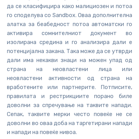
да се класифицира како малициозен и потоа
го споделува со Sandbox. Оваа дополнителна
алатка за беабедност потоа автоматски го
активира сомнителниот документ во
изолирана средина и го анализира дали е
потенцијална закана. Така може да се утврди
дали има некакви знаци на можен упад од
страна на неовластени лица или
неовластени активности од страна на
вработените или партнерите. Потписите,
правилата и рестрикциите порано биле
доволни за спречување на таквите напади.
Сепак, таквите мерки често повеќе не се
доволни во оваа доба на таргетирани напади
и напади на повеќе нивоа.