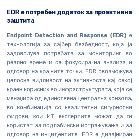
EDR е потребен додаток за проактивна
заштита
Endpoint Detection and Response (EDR)
е
технологија за сајбер безбедност, која ја
задоволува потребата за мониторинг во
реално време и се фокусира на анализа и
одговор на крајните точки. EDR овозможува
целосна видливост на активноста кај секој
краен корисник во инфраструктурата, која се
менаџира од единствена централна конзола,
во комбинација со квалитетни сигурносни
фидови, кои ИТ експертите можат да ги
користат за подлабински истражувања и за
одговор на инцидентите. EDR е дизајниран