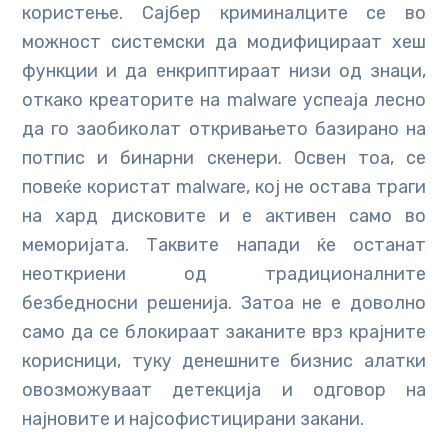
користење. Сајбер криминалците се во
можност системски да модифицираат хеш
функции и да енкриптираат низи од знаци,
откако креаторите на malware успеаја лесно
да го заобиколат откривањето базирано на
потпис и бинарни скенери. Освен тоа, се
повеќе користат malware, кој не остава траги
на хард дисковите и е активен само во
меморијата. Таквите напади ќе останат
неоткриени од традиционалните
безбедносни решенија. Затоа не е доволно
само да се блокираат заканите врз крајните
корисници, туку денешните бизнис алатки
овозможуваат детекција и одговор на
најновите и најсофистицирани закани.