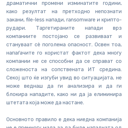
драматични промени изминатите години,
како резултат на претходно непознати
закани, file-less напади, ransomware и крипто-
рудари. Tаргетираните напади врз
компаниите постојано се развиваат и
стануваат сè поголема опасност. Освен тоа,
напаѓачите го користат фактот дека многу
компании не се способни да се справат со
сложеноста на сопствената ИТ средина.
Секој што ќе изгуби увид во ситуацијата, не
може веднаш да ги анализира и да ги
блокира нападите, како ни да ја елиминира
штетата која може да настане.
Основното правило е дека ниедна компанија
не е премногу мала за да биде нападната од