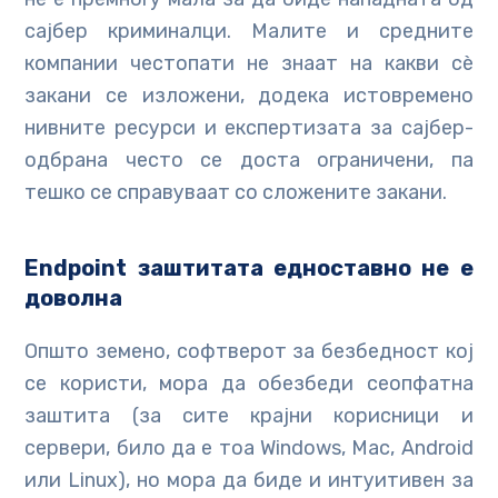
сајбер криминалци. Малите и средните
компании честопати не знаат на какви сè
закани се изложени, додека истовремено
нивните ресурси и експертизата за сајбер-
одбрана често се доста ограничени, па
тешко се справуваат со сложените закани.
Endpoint
заштита
та
едноставно не е
доволна
Општо земено, софтверот за безбедност кој
се користи, мора да обезбеди сеопфатна
заштита (за сите крајни корисници и
сервери, било да е тоа Windows, Mac, Android
или Linux), но мора да биде и интуитивен за