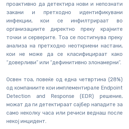
проактивно да детектира нови и непознати
закани и претходно идентификувани
инфекции, кои се инфилтрираат во
организациите директно преку крајните
точки и серверите. Тоа се постигнува преку
анализа на претходно неоткриени настани,
кои не може да се класифицираат како
“доверливи” или “дефинитивно злонамерни”.
Освен тоа, повеќе од една четвртина (28%)
од компаниите кои имплементирале Endpoint
Detection and Response (EDR) решение,
можат да ги детектираат сајбер нападите за
само неколку часа или речиси веднаш после
некој инцидент.