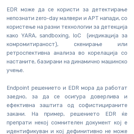
EDR може да се користи за детектирање
непознати zero-day малвери и APT напади, со
користење на разни технологии за детекција
како YARA, sandboxing, IoC (индикација за
комромитираност), скенирање или
ретроспективна анализа во корелација со
настаните, базирани на динамично машинско
учење.
Endpoint решението и EDR мора да работат
заедно, за да се осигура доверлива и
ефективна заштита од софистицираните
закани. На пример, решението EDR ќе
препрати некој сомнителен документ кој е
идентификуван и кој дефинитивно не може