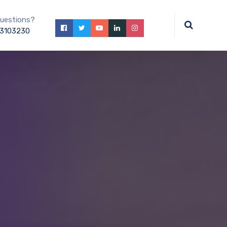
uestions?
3103230