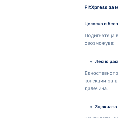
FitXpress за 
Целосно и бес
Подигнете ја
овозможува:
Лесно рас
Едноставното
конекции за в
далечина.
Зајакната