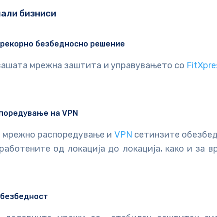
мали бизниси
прекорно безбедносно решение
 вашата мрежна заштита и управувањето со
FitXpr
поредување на VPN
 мрежно распоредување и
VPN
сетинзите обезбед
работените од локација до локација, како и за 
 безбедност