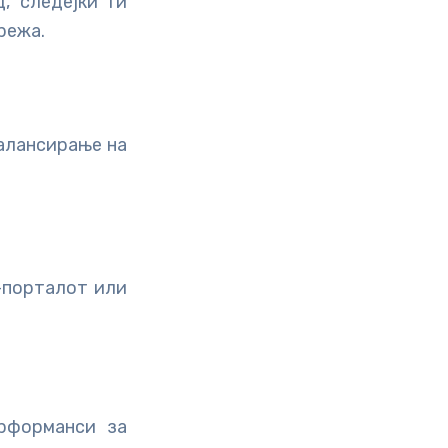
 следејќи ги
режа.
алансирање на
-порталот или
ерформанси за