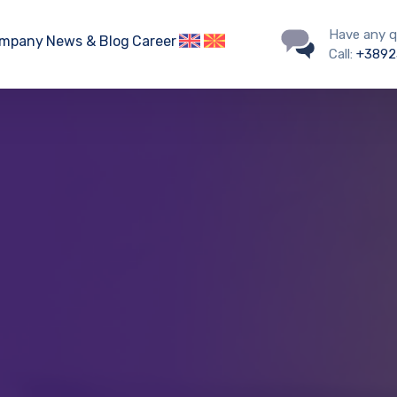
Have any q
mpany
News & Blog
Career
Call:
+3892