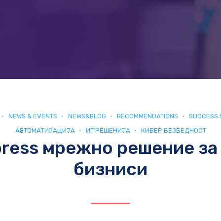
NEWS & EVENTS
NEWS&BLOG
RECOMMENDATIONS
SUCCESS 
АВТОМАТИЗАЦИЈА
ИТ РЕШЕНИЈА
КИБЕР БЕЗБЕДНОСТ
press мрежно решение за
бизниси