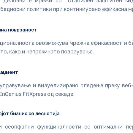
и деловните мрежи со стабилен заштитен ѕид,
збедносни политики при континиурано ефикасна м
на поврзаност
кционалноста овозможува мрежна ефикасност и б
о, како и непрекинатo поврзување.
наџмент
управување и визуелизирано следење преку веб
nGenius FitXpress од секаде.
ојот бизнис со леснотија
ди сеопфатни функциналности со оптимални п