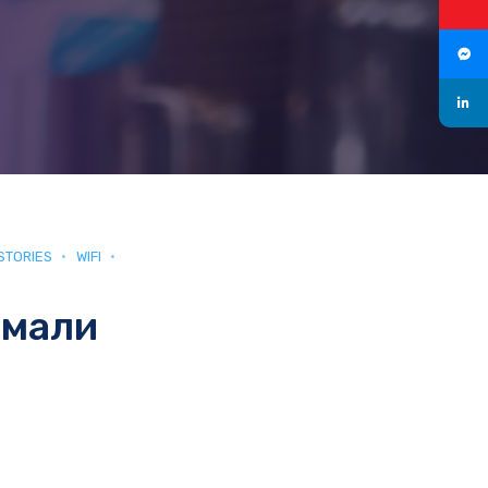
STORIES
WIFI
 мали