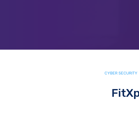
CYBER SECURITY
FitX