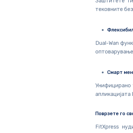
Заштитете г
тековните бе
Флексибил
Dual-Wan фун
оптоварувањет
Смарт ме
Унифицирано 
апликацијата E
Поврзете го св
FitXpress ну