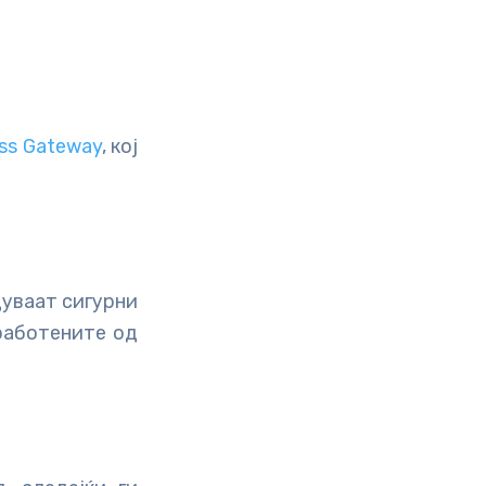
ess Gateway
, кој
уваат сигурни
вработените од