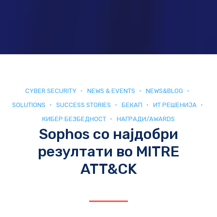
CYBER SECURITY
NEWS & EVENTS
NEWS&BLOG
SOLUTIONS
SUCCESS STORIES
БЕКАП
ИТ РЕШЕНИЈА
КИБЕР БЕЗБЕДНОСТ
НАГРАДИ/AWARDS
Sophos со најдобри
резултати во MITRE
ATT&CK