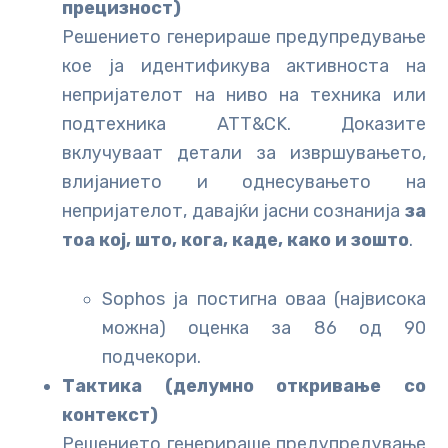
прецизност)
Решението генерираше предупредување
кое ја идентификува активноста на
непријателот на ниво на техника или
подтехника ATT&CK. Доказите
вклучуваат детали за извршувањето,
влијанието и однесувањето на
непријателот, давајќи јасни сознанија
за
тоа кој, што, кога, каде, како и зошто
.
Sophos ја постигна оваа (највисока
можна) оценка за 86 од 90
подчекори.
Тактика (делумно откривање со
контекст)
Решението генерираше предупредување