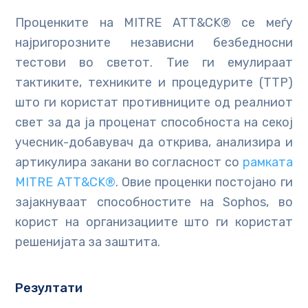
Проценките на MITRE ATT&CK® се меѓу
најригорозните независни безбедносни
тестови во светот. Тие ги емулираат
тактиките, техниките и процедурите (TTP)
што ги користат противниците од реалниот
свет за да ја проценат способноста на секој
учесник-добавувач да открива, анализира и
артикулира закани во согласност со
рамката
MITRE ATT&CK®
. Овие проценки постојано ги
зајакнуваат способностите на Sophos, во
корист на организациите што ги користат
решенијата за заштита.
Резултати