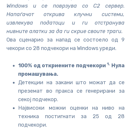
Windows и се поврзува со C2 сервер.
Напаѓачот открива клучни системи,
извлекува податоци и ги отстранува
нивните алатки за да ги скрие своите траги.
Ова сценарио за напад се состоело од 9
чекори со 28 подчекори на Windows уреди.
1.
100% од откриените подчекори
Нула
промашувања.
Детекции на закани што можат да се
преземат во пракса се генерирани за
секој подчекор.
Највисоки можни оценки на ниво на
техника постигнати за 25 од 28
подчекори.