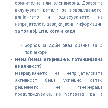
сомнителна или злонамерна. Доказите
вклучуваат детали за извршувањето,
влијанието и однесувањето на
непријателот, давајќи јасни информации
за
тоа кој, што, кога и каде
.
Sophos ја доби оваа оценка за 3
подчекори.
Нема (Нема откривање, потенцијална
видливост)
Извршувањето на непријателската
активност беше успешно; сепак,
решението не генерираше
предупредување, не успевајќи да ја
идентификува непријателската