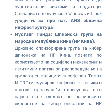
чувствителни системи и податоци.
Сценариото вклучуваше Windows и Linux
уреди
и, за прв пат, AWS облачна
инфраструктура
.
Мустанг Панда: Шпионска група на
Народна Република Кина (НР Кина).
Државно спонзорирана група за кибер
шпионажа на НР Кина, позната по
користењето на социјален инженеринг и
легитимни алатки за распоредување на
прилагоден малициозен софтвер. Тимот
MITRE ги емулираше нејзините тактики и
алатки, одразувајќи однесувања што
најчесто се гледаат во поширокиот
екосистем за кибер операции на НР