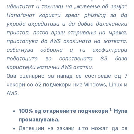
идентитет и техники на „живеење од земја“.
Напаѓачот користи spear phishing за да
украде акредитиви и да добие далечински
пристап, потоа врши откривање на мрежа,
пристапува до AWS околината на жртвата,
избегнува одбрана и ги ексфилтрира
податоците во сопствената S3 база
користејќи матични AWS алатки.
Ова сценарио за напад се состоеше од 7
чекори со 62 подчекори низ Windows, Linux и
AWS.
1.
100% од откриените подчекори
Нула
промашувања.
Детекции на закани што можат да се