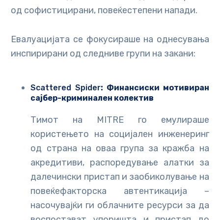
од софистицирани, повеќестепени напади.
Евалуацијата се фокусираше на однесувања
инспирирани од следниве групи на закани:
Scattered Spider
: Финансиски мотивиран
сајбер-криминален колектив
Тимот на MITRE го емулираше
користењето на социјален инженеринг
од страна на оваа група за кражба на
акредитиви, распоредување алатки за
далечински пристап и заобиколување на
повеќефакторска автентикација –
насочувајќи ги облачните ресурси за да
воспостават упоришта и пристап до