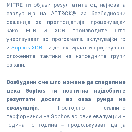
MITRE ги објави резултатите од најновата
евалуација на ATT&CK® за безбедносни
решенија за претпријатија, проценувајќи
како EDR и XDR производите што
учествуваат во програмата, вклучувајќи го
и
Sophos XDR
, ги детектираат и пријавуваат
сложените тактики на напредните групи
закани.
Возбудени сме што можеме да споделиме
дека Sophos ги постигна најдобрите
резултати досега во оваа рунда на
евалуација
. Постојано силните
перформанси на Sophos во овие евалуации –
година по година – продолжуваат да ја