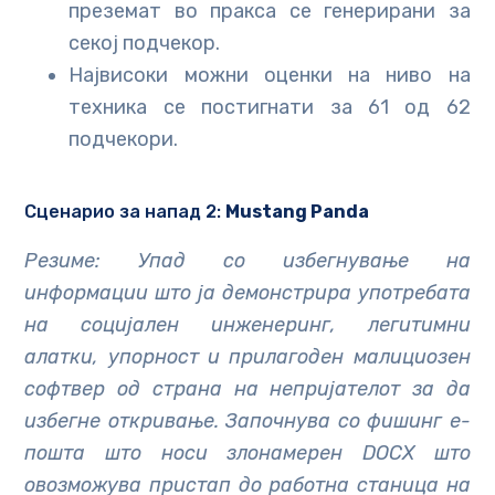
преземат во пракса се генерирани за
секој подчекор.
Највисоки можни оценки на ниво на
техника се постигнати за 61 од 62
подчекори.
Сценарио за напад 2:
Mustang Panda
Резиме: Упад со избегнување на
информации што ја демонстрира употребата
на социјален инженеринг, легитимни
алатки, упорност и прилагоден малициозен
софтвер од страна на непријателот за да
избегне откривање. Започнува со фишинг е-
пошта што носи злонамерен DOCX што
овозможува пристап до работна станица на