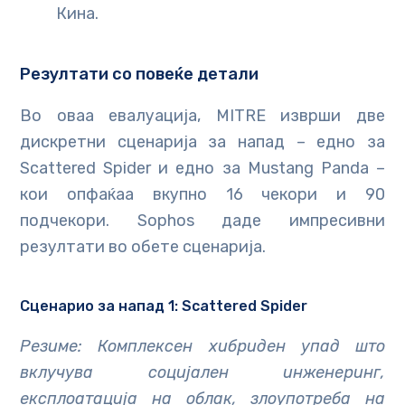
Кина.
Резултати со повеќе детали
Во оваа евалуација, MITRE изврши две
дискретни сценарија за напад – едно за
Scattered Spider и едно за Mustang Panda –
кои опфаќаа вкупно 16 чекори и 90
подчекори. Sophos даде импресивни
резултати во обете сценарија.
Сценарио за напад 1: Scattered Spider
Резиме: Комплексен хибриден упад што
вклучува социјален инженеринг,
експлоатација на облак, злоупотреба на