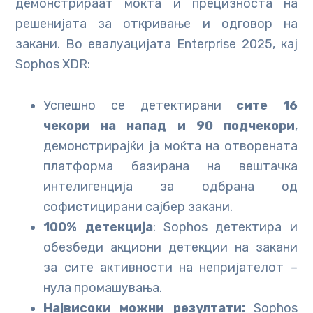
демонстрираат моќта и прецизноста на
решенијата за откривање и одговор на
закани. Во евалуацијата Enterprise 2025, кај
Sophos XDR:
Успешно се детектирани
сите 16
чекори на напад и 90 подчекори
,
демонстрирајќи ја моќта на отворената
платформа базирана на вештачка
интелигенција за одбрана од
софистицирани сајбер закани.
100% детекција
: Sophos детектира и
обезбеди акциони детекции на закани
за сите активности на непријателот –
нула промашувања.
Највисоки можни резултати:
Sophos