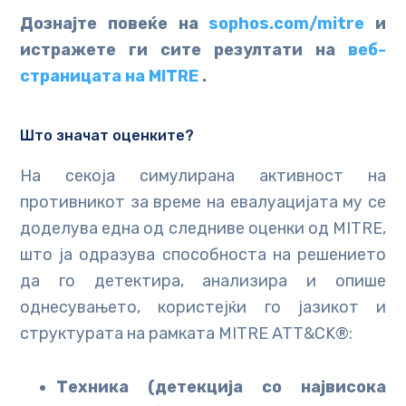
Дознајте повеќе на
sophos.com/mitre
и
истражете ги сите резултати на
веб-
страницата на MITRE
.
Што значат оценките?
На секоја симулирана активност на
противникот за време на евалуацијата му се
доделува една од следниве оценки од MITRE,
што ја одразува способноста на решението
да го детектира, анализира и опише
однесувањето, користејќи го јазикот и
структурата на рамката MITRE ATT&CK®:
Техника (детекција со највисока