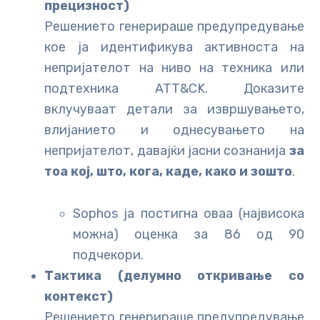
прецизност)
Решението генерираше предупредување
кое ја идентификува активноста на
непријателот на ниво на техника или
подтехника ATT&CK. Доказите
вклучуваат детали за извршувањето,
влијанието и однесувањето на
непријателот, давајќи јасни сознанија
за
тоа кој, што, кога, каде, како и зошто
.
Sophos ја постигна оваа (највисока
можна) оценка за 86 од 90
подчекори.
Тактика (делумно откривање со
контекст)
Решението генерираше предупредување