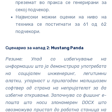
преземат во пракса се генерирани за
секој подчекор.
Највисоки можни оценки на ниво на
техника се постигнати за 61 од 62
подчекори.
Сценарио за напад 2:
Mustang Panda
Резиме: Упад со избегнување на
информации што ја демонстрира употребата
на социјален инженеринг, легитимни
алатки, упорност и прилагоден малициозен
софтвер од страна на непријателот за да
избегне откривање. Започнува со фишинг е-
пошта што носи злонамерен DOCX што
овозможува пристап до работна станица на