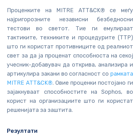
Проценките на MITRE ATT&CK® се меѓу
најригорозните независни безбедносни
тестови во светот. Тие ги емулираат
тактиките, техниките и процедурите (TTP)
што ги користат противниците од реалниот
свет за да ја проценат способноста на секој
учесник-добавувач да открива, анализира и
артикулира закани во согласност со
рамката
MITRE ATT&CK®
. Овие проценки постојано ги
зајакнуваат способностите на Sophos, во
корист на организациите што ги користат
решенијата за заштита.
Резултати