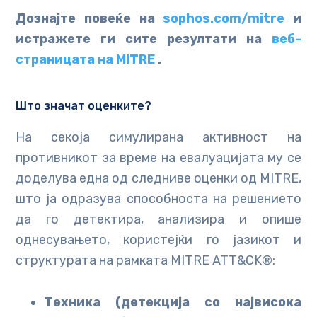
Дознајте повеќе на
sophos.com/mitre
и
истражете ги сите резултати на
веб-
страницата на MITRE
.
Што значат оценките?
На секоја симулирана активност на
противникот за време на евалуацијата му се
доделува една од следниве оценки од MITRE,
што ја одразува способноста на решението
да го детектира, анализира и опише
однесувањето, користејќи го јазикот и
структурата на рамката MITRE ATT&CK®:
Техника (детекција со највисока