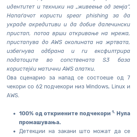
идентитет и техники на „живеење од земја“.
Напаѓачот користи spear phishing за да
украде акредитиви и да добие далечински
пристап, потоа врши откривање на мрежа,
пристапува до AWS околината на жртвата,
избегнува одбрана и ги ексфилтрира
податоците во сопствената S3 база
користејќи матични AWS алатки.
Ова сценарио за напад се состоеше од 7
чекори со 62 подчекори низ Windows, Linux и
AWS.
1.
100% од откриените подчекори
Нула
промашувања.
Детекции на закани што можат да се