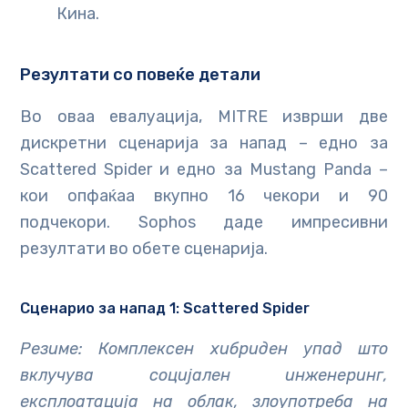
Кина.
Резултати со повеќе детали
Во оваа евалуација, MITRE изврши две
дискретни сценарија за напад – едно за
Scattered Spider и едно за Mustang Panda –
кои опфаќаа вкупно 16 чекори и 90
подчекори. Sophos даде импресивни
резултати во обете сценарија.
Сценарио за напад 1: Scattered Spider
Резиме: Комплексен хибриден упад што
вклучува социјален инженеринг,
експлоатација на облак, злоупотреба на