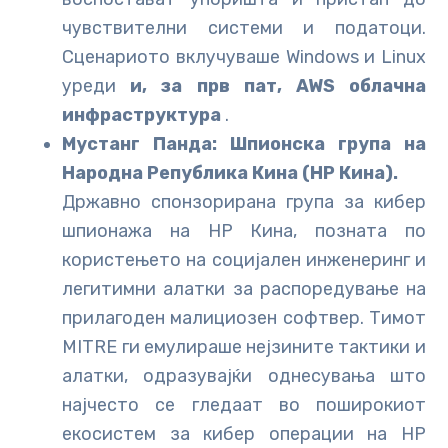
чувствителни системи и податоци.
Сценариото вклучуваше Windows и Linux
уреди
и, за прв пат, AWS облачна
инфраструктура
.
Мустанг Панда: Шпионска група на
Народна Република Кина (НР Кина).
Државно спонзорирана група за кибер
шпионажа на НР Кина, позната по
користењето на социјален инженеринг и
легитимни алатки за распоредување на
прилагоден малициозен софтвер. Тимот
MITRE ги емулираше нејзините тактики и
алатки, одразувајќи однесувања што
најчесто се гледаат во поширокиот
екосистем за кибер операции на НР