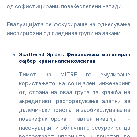
од софистицирани, повеќестепени напади.
Евалуацијата се фокусираше на однесувања
инспирирани од следниве групи на закани:
Scattered Spider
: Финансиски мотивиран
сајбер-криминален колектив
Тимот на MITRE го емулираше
користењето на социјален инженеринг
од страна на оваа група за кражба на
акредитиви, распоредување алатки за
далечински пристап и заобиколување на
повеќефакторска автентикација –
насочувајќи ги облачните ресурси за да
воспостават упоришта и пристап до