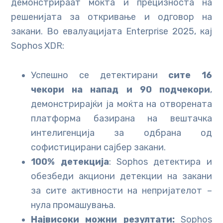
демонстрираат моќта и прецизноста на
решенијата за откривање и одговор на
закани. Во евалуацијата Enterprise 2025, кај
Sophos XDR:
Успешно се детектирани
сите 16
чекори на напад и 90 подчекори
,
демонстрирајќи ја моќта на отворената
платформа базирана на вештачка
интелигенција за одбрана од
софистицирани сајбер закани.
100% детекција
: Sophos детектира и
обезбеди акциони детекции на закани
за сите активности на непријателот –
нула промашувања.
Највисоки можни резултати:
Sophos