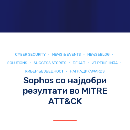
CYBER SECURITY
NEWS & EVENTS
NEWS&BLOG
SOLUTIONS
SUCCESS STORIES
БЕКАП
ИТ РЕШЕНИЈА
КИБЕР БЕЗБЕДНОСТ
НАГРАДИ/AWARDS
Sophos со најдобри
резултати во MITRE
ATT&CK