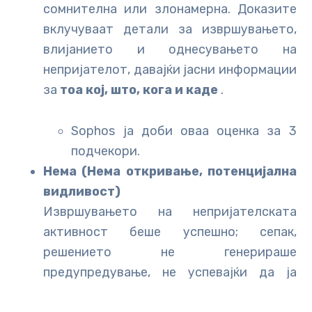
сомнителна или злонамерна. Доказите
вклучуваат детали за извршувањето,
влијанието и однесувањето на
непријателот, давајќи јасни информации
за
тоа кој, што, кога и каде
.
Sophos ја доби оваа оценка за 3
подчекори.
Нема (Нема откривање, потенцијална
видливост)
Извршувањето на непријателската
активност беше успешно; сепак,
решението не генерираше
предупредување, не успевајќи да ја
идентификува непријателската