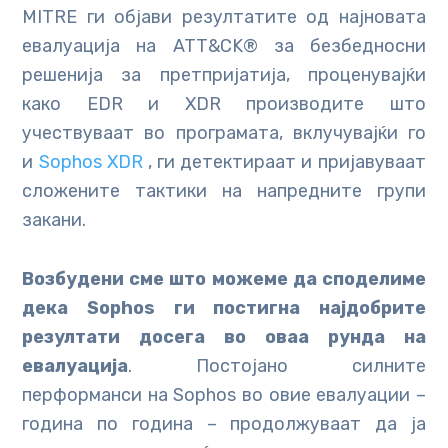
MITRE ги објави резултатите од најновата
евалуација на ATT&CK® за безбедносни
решенија за претпријатија, проценувајќи
како EDR и XDR производите што
учествуваат во програмата, вклучувајќи го
и
Sophos XDR
, ги детектираат и пријавуваат
сложените тактики на напредните групи
закани.
Возбудени сме што можеме да споделиме
дека Sophos ги постигна најдобрите
резултати досега во оваа рунда на
евалуација
. Постојано силните
перформанси на Sophos во овие евалуации –
година по година – продолжуваат да ја