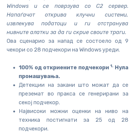
Windows и се поврзува со C2 сервер.
Напаѓачот открива клучни системи,
извлекува податоци и ги отстранува
нивните алатки за да ги скрие своите траги.
Ова сценарио за напад се состоело од 9
чекори со 28 подчекори на Windows уреди.
1.
100% од откриените подчекори
Нула
промашувања.
Детекции на закани што можат да се
преземат во пракса се генерирани за
секој подчекор.
Највисоки можни оценки на ниво на
техника постигнати за 25 од 28
подчекори.