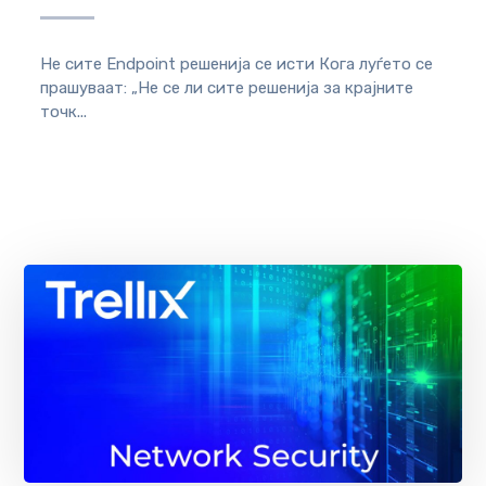
Не сите Endpoint решенија се исти Кога луѓето се
прашуваат: „Не се ли сите решенија за крајните
точк...