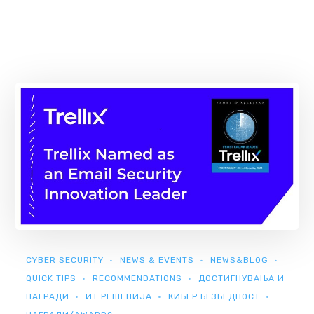
CYBER SECURITY
NEWS & EVENTS
NEWS&BLOG
QUICK TIPS
RECOMMENDATIONS
ДОСТИГНУВАЊА И
НАГРАДИ
ИТ РЕШЕНИЈА
КИБЕР БЕЗБЕДНОСТ