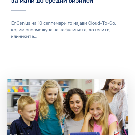
за мали до средни бизниси
EnGenius на 10 септември го најави Cloud-To-Go,
кој им овозможува на кафулињата, хотелите,
клиниките...