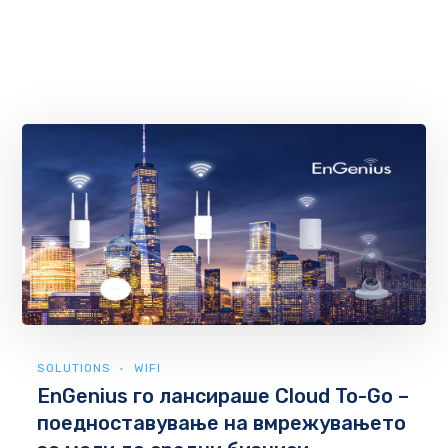
SOLUTIONS
WIFI
EnGenius го лансираше Cloud To-Go –
поедноставување на вмрежувањето