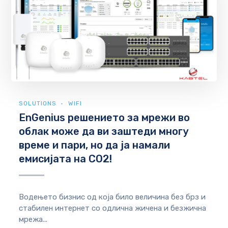
SOLUTIONS
WIFI
EnGenius решението за мрежи во
облак може да ви заштеди многу
време и пари, но да ја намали
емисијата на CO2!
Водењето бизнис од која било величина без брз и
стабилен интернет со одлична жичена и безжична
мрежа...