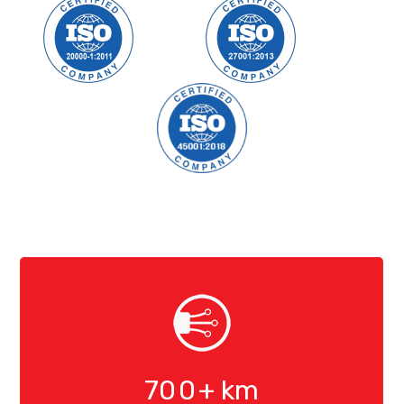
70
0
+ km