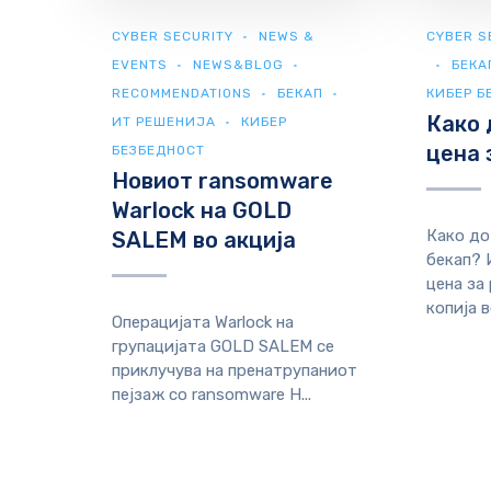
CYBER SECURITY
NEWS &
CYBER S
EVENTS
NEWS&BLOG
БЕКА
RECOMMENDATIONS
БЕКАП
КИБЕР Б
Како 
ИТ РЕШЕНИЈА
КИБЕР
цена 
БЕЗБЕДНОСТ
Новиот ransomware
Warlock на GOLD
Како до
SALEM во акција
бекап? 
цена за
копија в
Операцијата Warlock на
групацијата GOLD SALEM се
приклучува на пренатрупаниот
пејзаж со ransomware Н...