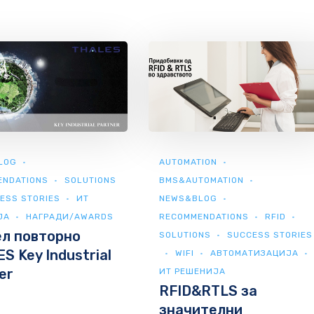
LOG
AUTOMATION
ENDATIONS
SOLUTIONS
BMS&AUTOMATION
ESS STORIES
ИТ
NEWS&BLOG
ЈА
НАГРАДИ/AWARDS
RECOMMENDATIONS
RFID
л повторно
SOLUTIONS
SUCCESS STORIES
S Key Industrial
WIFI
АВТОМАТИЗАЦИЈА
er
ИТ РЕШЕНИЈА
RFID&RTLS за
значителни