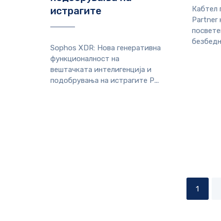
Кабтел п
истрагите
Partner 
посвете
безбедни
Sophos XDR: Нова генеративна
функционалност на
вештачката интелигенција и
подобрувања на истрагите Р...
1