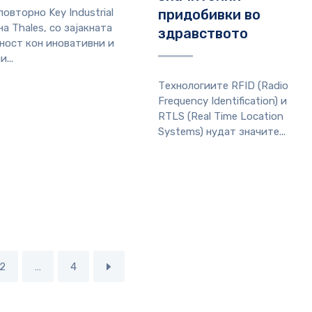
овторно Key Industrial
придобивки во
на Thales, со зајакната
здравството
ност кон иновативни и
...
Технологиите RFID (Radio
Frequency Identification) и
RTLS (Real Time Location
Systems) нудат значите...
2
…
4