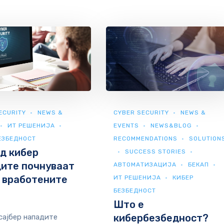
ECURITY
NEWS &
CYBER SECURITY
NEWS &
ИТ РЕШЕНИЈА
EVENTS
NEWS&BLOG
ЕЗБЕДНОСТ
RECOMMENDATIONS
SOLUTION
д кибер
SUCCESS STORIES
ите почнуваат
АВТОМАТИЗАЦИЈА
БЕКАП
 вработените
ИТ РЕШЕНИЈА
КИБЕР
БЕЗБЕДНОСТ
Што е
кибербезбедност?
сајбер нападите