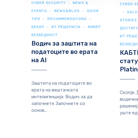
CYBER SECURITY
NEWS &
CYBER S
EVENTS
NEWS&BLOG
QUICK
SOLU
TIPS
RECOMMENDATIONS
STORIES
БЕКАП
ИТ РЕШЕНИЈА
КИБЕР
ДОСТИГ
БЕЗБЕДНОСТ
ИТ РЕШ
Водич за заштита на
БЕЗБЕД
податоците во ерата
КАБТЕ
на AI
стату
Plati
Заштита на податоците во
ерата на вештачката
Скопје,
интелигенција: Водич за да
водечки
започнете Започнете со
решениј
основ...
уште едн