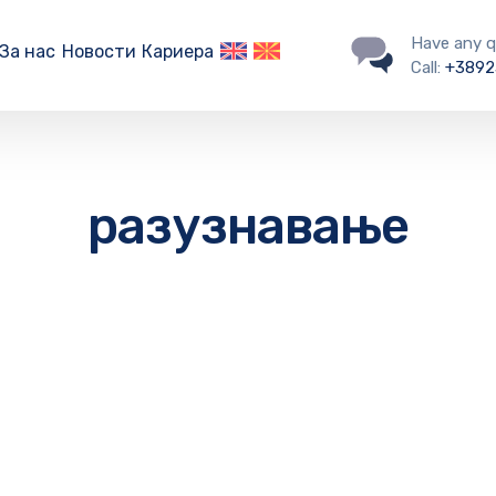
Have any q
За нас
Новости
Кариера
Call:
+3892
разузнавање