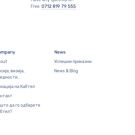
Free:
0712 819 79 555
ompany
News
out
Успешни приказни
сија, визија,
News & Blog
редности…
кација на Кабтел
нтакт
што да го одберете
бтел?