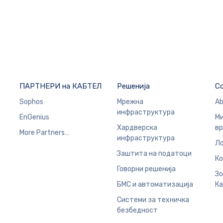
ПАРТНЕРИ на КАБТЕЛ
Решенија
C
Sophos
Мрежна
Ab
инфраструктура
EnGenius
Ми
Хардверска
в
More Partners…
инфраструктура
Ло
Заштита на податоци
Ко
Говорни решенија
Зо
БМС и автоматизација
Ка
Системи за техничка
безбедност