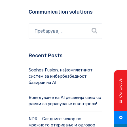
Communication solutions
Recent Posts
Sophos Fusion, најкомплетниот
систем за кибербезбедност
Contact Us
базиран на AI
Воведување на AI решенија само со
рамки за управување и контрола!
NDR – Следниот чекор во
мрежното откривање и одговор