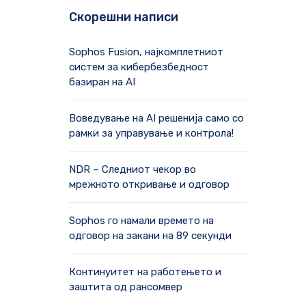
Скорешни написи
Sophos Fusion, најкомплетниот
систем за кибербезбедност
базиран на AI
Воведување на AI решенија само со
рамки за управување и контрола!
NDR – Следниот чекор во
мрежното откривање и одговор
Sophos го намали времето на
одговор на закани на 89 секунди
Континуитет на работењето и
заштита од рансомвер