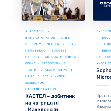
AUTOMATION
CYBER S
BMS&AUTOMATION
CYBER
RECO
SECURITY
NEWS & EVENTS
SOLUTIO
NEWS&BLOG
SUCCESS
БЕКА
STORIES
АВТОМАТИЗАЦИЈА
НАГРАД
БЕКАП
ВРАБОТУВАЊЕ
КИБЕР Б
Sophos
ДОСТИГНУВАЊА И НАГРАДИ
Micro
ИТ РЕШЕНИЈА
КИБЕР
БЕЗБЕДНОСТ
НАГРАДИ/AWARDS
КАБТЕЛ – добитник
Претста
Intelix 
на наградата
Внесува
„Македонски