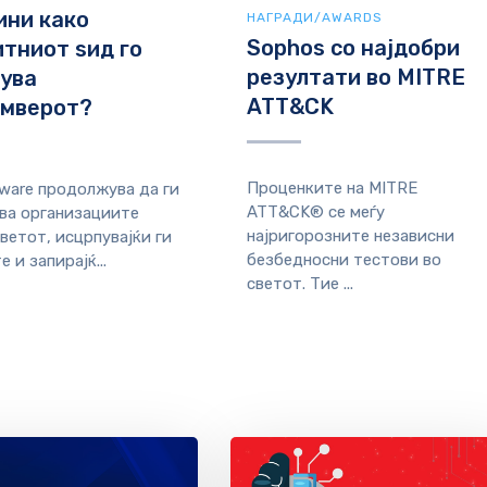
ини како
НАГРАДИ/AWARDS
Sophos со најдобри
тниот ѕид го
резултати во MITRE
ува
ATT&CK
омверот?
Проценките на MITRE
are продолжува да ги
ATT&CK® се меѓу
ва организациите
најригорозните независни
ветот, исцрпувајќи ги
безбедносни тестови во
 и запирајќ...
светот. Тие ...