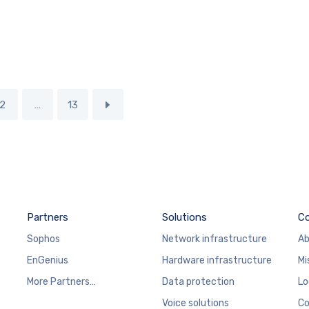
2
…
13
Partners
Solutions
C
Sophos
Network infrastructure
Ab
EnGenius
Hardware infrastructure
Mi
More Partners…
Data protection
Lo
Voice solutions
Co