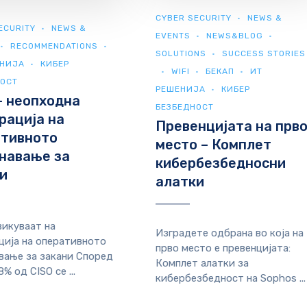
CYBER SECURITY
NEWS &
ECURITY
NEWS &
EVENTS
NEWS&BLOG
RECOMMENDATIONS
SOLUTIONS
SUCCESS STORIES
ЕНИЈА
КИБЕР
WIFI
БЕКАП
ИТ
НОСТ
РЕШЕНИЈА
КИБЕР
– неопходна
БЕЗБЕДНОСТ
рација на
Превенцијата на прв
ативното
место – Комплет
навање за
кибербезбедносни
и
алатки
викуваат на
Изградете одбрана во која на
ција на оперативното
прво место е превенцијата:
вање за закани Според
Комплет алатки за
98% од CISO се ...
кибербезбедност на Sophos ...