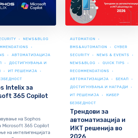
ECURITY
NEWS&BLOG
AUTOMATION
MMENDATIONS
BMS&AUTOMATION
CYBER
NS
АВТОМАТИЗАЦИЈА
SECURITY
NEWS & EVENTS
П
ДОСТИГНУВАЊА И
NEWS&BLOG
QUICK TIPS
И
ИТ РЕШЕНИЈА
RECOMMENDATIONS
ЕЗБЕДНОСТ
АВТОМАТИЗАЦИЈА
БЕКАП
 Intelix за
ДОСТИГНУВАЊА И НАГРАДИ
soft 365 Copilot
ИТ РЕШЕНИЈА
КИБЕР
БЕЗБЕДНОСТ
Трендови за
вување на Sophos
автоматизација и
за Microsoft 365 Copilot
ИКТ решенија во
ње на интелигенцијата
2026