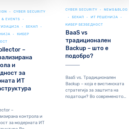
CYBER SECURITY
NEWS&BLOG
ION
CYBER SECURITY
БЕКАП
ИТ РЕШЕНИЈА
 & EVENTS
КИБЕР БЕЗБЕДНОСТ
ТИЗАЦИЈА
БЕКАП
BaaS vs
ЕНИЈА
КИБЕР
традиционален
НОСТ
Backup – што е
llector –
подобро?
рализирана
ола и
дност за
BaaS vs. Традиционален
рната ИТ
Backup – која е вистинската
аструктура
стратегија за заштита на
податоци? Во современото...
ector –
изирана контрола и
ост за модерната ИТ
руктура Во