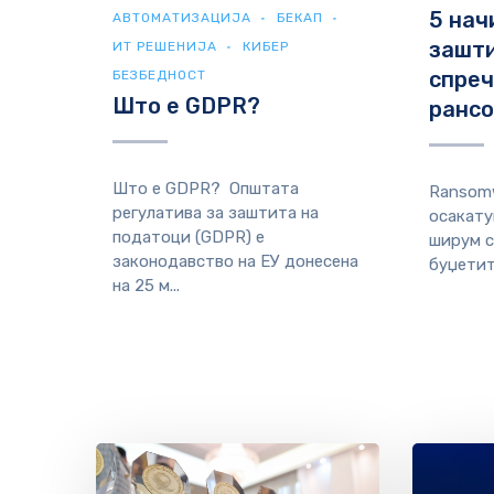
5 нач
АВТОМАТИЗАЦИЈА
БЕКАП
зашти
ИТ РЕШЕНИЈА
КИБЕР
спреч
БЕЗБЕДНОСТ
Што е GDPR?
ранс
Што е GDPR? Општата
Ransomw
регулатива за заштита на
осакату
податоци (GDPR) е
ширум с
законодавство на ЕУ донесенa
буџетите
на 25 м...