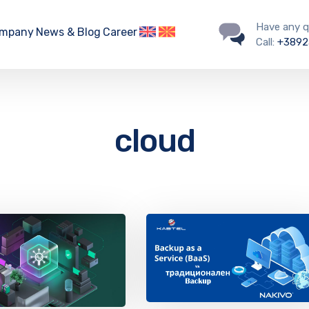
Have any q
mpany
News & Blog
Career
Call:
+3892
cloud