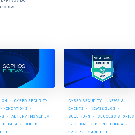
о диг...
ION
CYBER SECURITY
CYBER SECURITY
NEWS &
MMENDATIONS
EVENTS
NEWS&BLOG
NS
АВТОМАТИЗАЦИЈА
SOLUTIONS
SUCCESS STORIES
ЕШЕНИЈА
КИБЕР
БЕКАП
ИТ РЕШЕНИЈА
НОСТ
КИБЕР БЕЗБЕДНОСТ