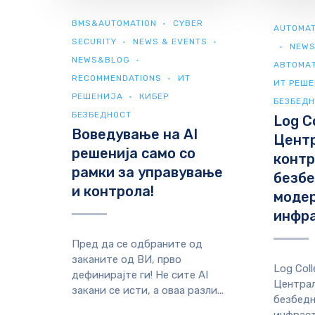
BMS&AUTOMATION
CYBER
AUTOMAT
SECURITY
NEWS & EVENTS
NEWS
NEWS&BLOG
АВТОМА
RECOMMENDATIONS
ИТ
ИТ РЕШ
РЕШЕНИЈА
КИБЕР
БЕЗБЕД
БЕЗБЕДНОСТ
Log Co
Воведување на AI
Цент
решенија само со
контр
рамки за управување
безбе
и контрола!
моде
инфр
Пред да се одбраните од
заканите од ВИ, прво
Log Coll
дефинирајте ги! Не сите AI
Централ
закани се исти, а оваа разли...
безбедн
инфраст