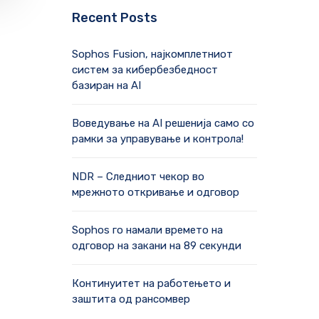
Recent Posts
Sophos Fusion, најкомплетниот
систем за кибербезбедност
базиран на AI
Воведување на AI решенија само со
рамки за управување и контрола!
NDR – Следниот чекор во
мрежното откривање и одговор
Sophos го намали времето на
одговор на закани на 89 секунди
Континуитет на работењето и
заштита од рансомвер