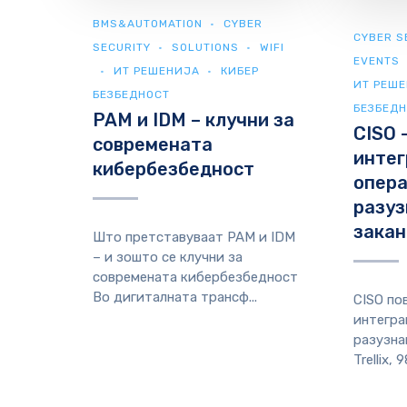
BMS&AUTOMATION
CYBER
CYBER S
SECURITY
SOLUTIONS
WIFI
EVENTS
ИТ РЕШЕНИЈА
КИБЕР
ИТ РЕШ
БЕЗБЕДНОСТ
БЕЗБЕД
PAM и IDM – клучни за
CISO 
современата
интег
кибербезбедност
опер
разуз
закан
Што претставуваат PAM и IDM
– и зошто се клучни за
современата кибербезбедност
Во дигиталната трансф...
CISO по
интегра
разузна
Trellix, 