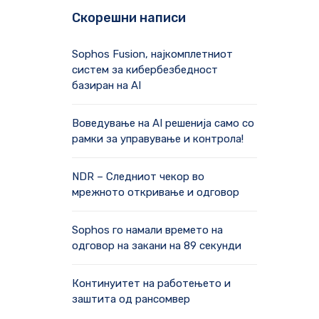
Скорешни написи
Sophos Fusion, најкомплетниот
систем за кибербезбедност
базиран на AI
Воведување на AI решенија само со
рамки за управување и контрола!
NDR – Следниот чекор во
мрежното откривање и одговор
Sophos го намали времето на
одговор на закани на 89 секунди
Континуитет на работењето и
заштита од рансомвер