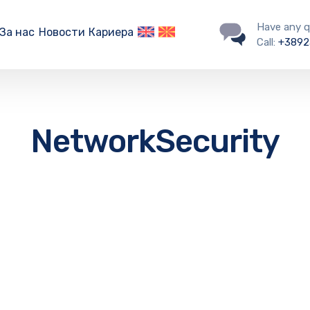
Have any q
За нас
Новости
Кариера
Call:
+3892
NetworkSecurity