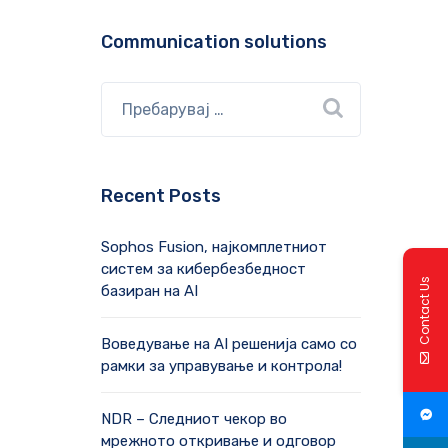
Communication solutions
Recent Posts
Sophos Fusion, најкомплетниот
систем за кибербезбедност
Contact Us
базиран на AI
Воведување на AI решенија само со
рамки за управување и контрола!
NDR – Следниот чекор во
мрежното откривање и одговор