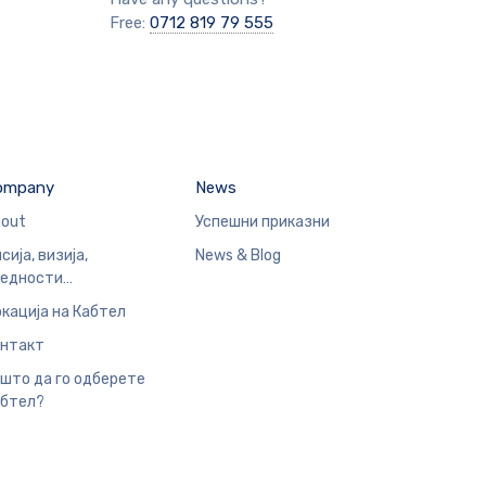
Free:
0712 819 79 555
ompany
News
out
Успешни приказни
сија, визија,
News & Blog
редности…
кација на Кабтел
нтакт
што да го одберете
бтел?