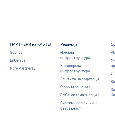
ПАРТНЕРИ на КАБТЕЛ
Решенија
C
Sophos
Мрежна
Ab
инфраструктура
EnGenius
Ми
Хардверска
в
More Partners…
инфраструктура
Ло
Заштита на податоци
Ко
Говорни решенија
Зо
БМС и автоматизација
Ка
Системи за техничка
безбедност