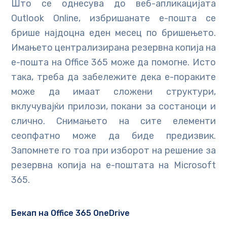
Што се однесува до веб-апликацијата
Outlook Online, избришанате е-пошта се
брише најдоцна еден месец по бришењето.
Имањето централизирана резервна копија на
е-пошта на Office 365 може да помогне. Исто
така, треба да забележите дека е-пораките
може да имаат сложени структури,
вклучувајќи прилози, покани за состаноци и
слично. Снимањето на сите елементи
сеопфатно може да биде предизвик.
Запомнете го тоа при изборот на решение за
резервна копија на е-поштата на Microsoft
365.
Бекап на Office 365 OneDrive