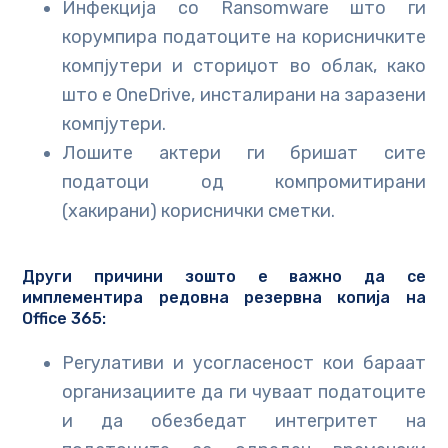
Инфекција со Ransomware што ги
корумпира податоците на корисничките
компјутери и сториџот во облак, како
што е OneDrive, инсталирани на заразени
компјутери.
Лошите актери ги бришат сите
податоци од компромитирани
(хакирани) кориснички сметки.
Други причини зошто е важно да се
имплементира редовна резервна копија на
Office 365:
Регулативи и усогласеност кои бараат
организациите да ги чуваат податоците
и да обезбедат интегритет на