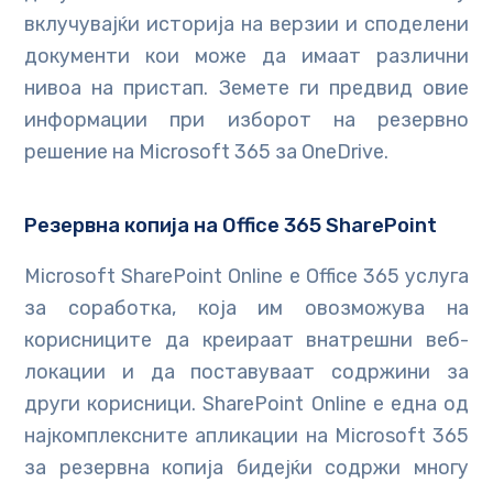
вклучувајќи историја на верзии и споделени
документи кои може да имаат различни
нивоа на пристап. Земете ги предвид овие
информации при изборот на резервно
решение на Microsoft 365 за OneDrive.
Резервна копија на Office 365 SharePoint
Microsoft SharePoint Online е Office 365 услуга
за соработка, која им овозможува на
корисниците да креираат внатрешни веб-
локации и да поставуваат содржини за
други корисници. SharePoint Online е една од
најкомплексните апликации на Microsoft 365
за резервна копија бидејќи содржи многу