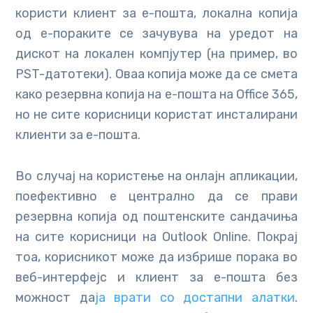
користи клиент за е-пошта, локална копија
од е-пораките се зачувува на уредот на
дискот на локален компјутер (на пример, во
PST-датотеки). Оваа копија може да се смета
како резервна копија на е-пошта на Office 365,
но не сите корисници користат инсталирани
клиенти за е-пошта.
Во случај на користење на онлајн апликации,
поефективно е централно да се прави
резервна копија од поштенските сандачиња
на сите корисници на Outlook Online. Покрај
тоа, корисникот може да избрише порака во
веб-интерфејс и клиент за е-пошта без
можност да
ја врати со достапни алатки
.