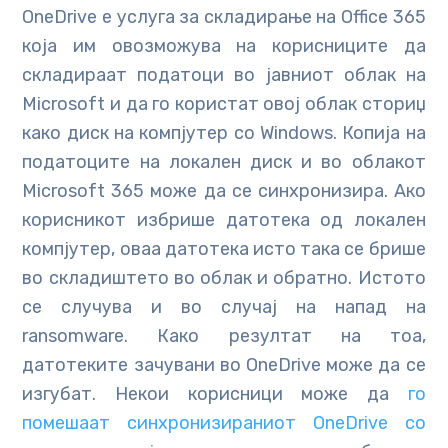
OneDrive е услуга за складирање на Office 365
која им овозможува на корисниците да
складираат податоци во јавниот облак на
Microsoft и да го користат овој облак сториџ
како диск на компјутер со Windows. Копија на
податоците на локален диск и во облакот
Microsoft 365 може да се синхронизира. Ако
корисникот избрише датотека од локален
компјутер, оваа датотека исто така се брише
во складиштето во облак и обратно. Истото
се случува и во случај на напад на
ransomware. Како резултат на тоа,
датотеките зачувани во OneDrive може да се
изгубат. Некои корисници може да
го
помешаат синхронизираниот OneDrive со