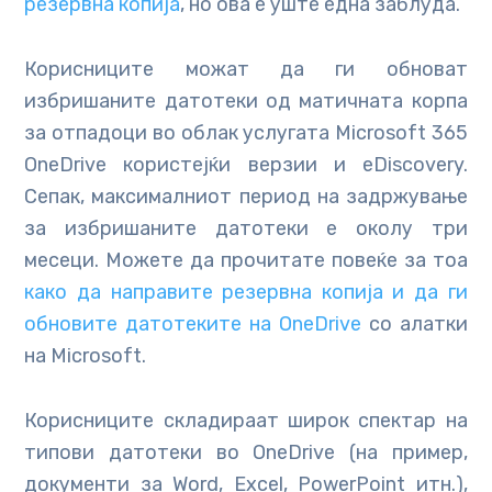
резервна копија
, но ова е уште една заблуда.
Корисниците можат да ги обноват
избришаните датотеки од матичната корпа
за отпадоци во облак услугата Microsoft 365
OneDrive користејќи верзии и eDiscovery.
Сепак, максималниот период на задржување
за избришаните датотеки е околу три
месеци. Можете да прочитате повеќе за тоа
како да направите резервна копија и да ги
обновите датотеките на OneDrive
со алатки
на Microsoft.
Корисниците складираат широк спектар на
типови датотеки во OneDrive (на пример,
документи за Word, Excel, PowerPoint итн.),