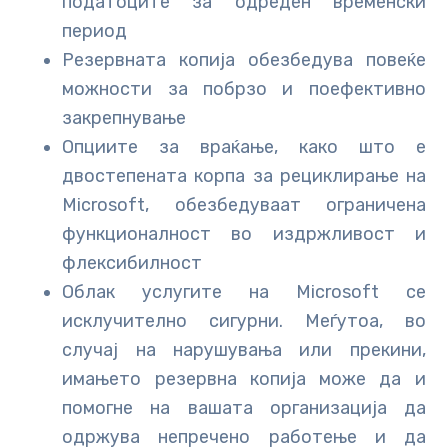
податоците за одреден временски
период
Резервната копија обезбедува повеќе
можности за побрзо и поефективно
закрепнување
Опциите за враќање, како што е
двостепената корпа за рециклирање на
Microsoft, обезбедуваат ограничена
функционалност во издржливост и
флексибилност
Облак услугите на Microsoft се
исклучително сигурни. Меѓутоа, во
случај на нарушувања или прекини,
имањето резервна копија може да и
помогне на вашата организација да
одржува непречено работење и да