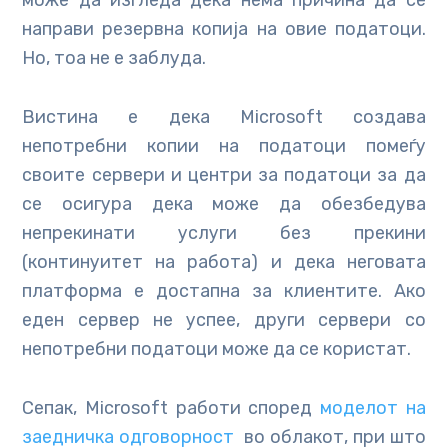
може да изгледа дека нема причина да се
направи резервна копија на овие податоци.
Но, тоа не е заблуда.
Вистина е дека Microsoft создава
непотребни копии на податоци помеѓу
своите сервери и центри за податоци за да
се осигура дека може да обезбедува
непрекинати услуги без прекини
(континуитет на работа) и дека неговата
платформа е достапна за клиентите. Ако
еден сервер не успее, други сервери со
непотребни податоци може да се користат.
Сепак, Microsoft работи според
моделот на
заедничка одговорност
во облакот, при што