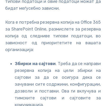
типови податоци и овие податоци можат да
бидат меѓусебно зависни.
Кога е потребна резервна копија на Office 365
за SharePoint Online, размислете за резервна
копија од следниве типови податоци, во
зависност од приоритетите на вашата
организација:
Збирки на сајтови
. Треба да се направи
резервна копија на цели збирки на
сајтови за да се осигура дека се
зачувани сите содржини, конфигурации,
дозволи и поставки. Ова ги вклучува и
тимските сајтови и сајтовите за
комуникација.