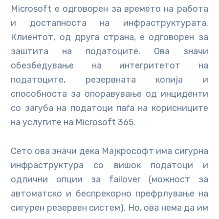
Microsoft е одговорен за времето на работа
и достапноста на инфраструктурата.
Клиентот, од друга страна, е одговорен за
заштита на податоците. Ова значи
обезбедување на интегритетот на
податоците, резервната копија и
способноста за опоравување од инциденти
со загуба на податоци паѓа на корисниците
на услугите на Microsoft 365.
Сето ова значи дека Мајкрософт има сигурна
инфраструктура со вишок податоци и
одлични опции за failover (можност за
автоматско и беспрекорно префрлување на
сигурен резервен систем). Но, ова нема да им