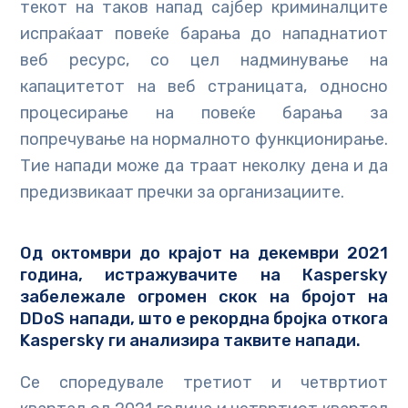
текот на таков напад сајбер криминалците
испраќаат повеќе барања до нападнатиот
веб ресурс, со цел надминување на
капацитетот на веб страницата, односно
процесирање на повеќе барања за
попречување на нормалното функционирање.
Тие напади може да траат неколку дена и да
предизвикаат пречки за организациите.
Од октомври до крајот на декември 2021
година, истражувачите на Кaspersky
забележале
огромен скок на бројот на
DDoS напади
, што е рекордна бројка откога
Kaspersky ги анализира таквите напади.
Се споредувале третиот и четвртиот