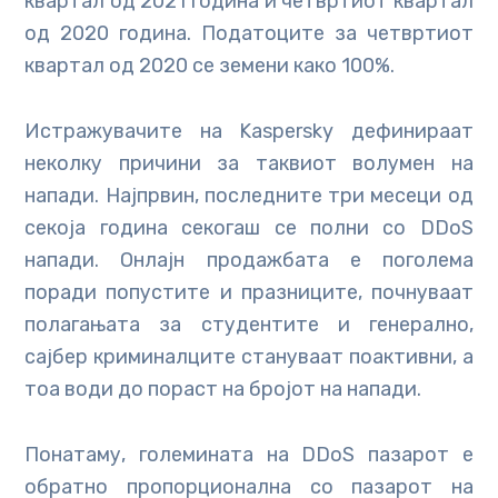
квартал од 2021 година и четвртиот квартал
од 2020 година. Податоците за четвртиот
квартал од 2020 се земени како 100%.
Истражувачите на Kaspersky дефинираат
неколку причини за таквиот волумен на
напади. Најпрвин, последните три месеци од
секоја година секогаш се полни со DDoS
напади. Онлајн продажбата е поголема
поради попустите и празниците, почнуваат
полагањата за студентите и генерално,
сајбер криминалците стануваат поактивни, а
тоа води до пораст на бројот на напади.
Понатаму, големината на DDoS пазарот е
обратно пропорционална со пазарот на