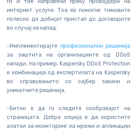
ги и тие направени преку провајдери на
интернет услуги. Тоа ќе помогне тимовите
полесно да добијат пристап до договорите
во случај на напад.
-Имплементирајте
професионални решенија
за заштита на организациите од DDoS
напади. На пример, Kaspersky DDoS Protection
е комбинација од експертизата на Kaspersky
во справувањето со сајбер закани и
уникатните решенија.
-Битно е да го следите сообраќајот на
страницата. Добра опција е да користите
алатки за мониторинг на мрежи и апликации
за идентификација на трендовите и