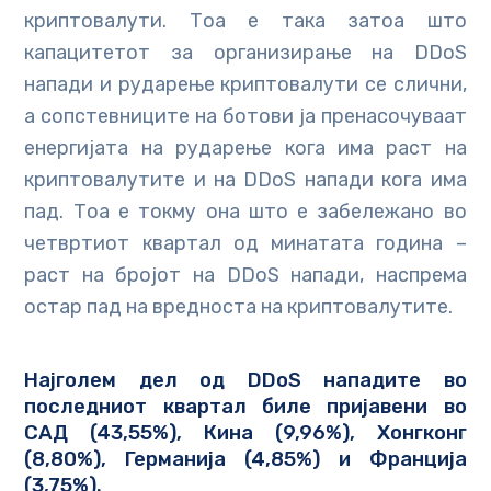
криптовалути. Тоа е така затоа што
капацитетот за организирање на DDoS
напади и рударење криптовалути се слични,
а сопстевниците на ботови ја пренасочуваат
енергијата на рударење кога има раст на
криптовалутите и на DDoS напади кога има
пад. Тоа е токму она што е забележано во
четвртиот квартал од минатата година –
раст на бројот на DDoS напади, наспрема
остар пад на вредноста на криптовалутите.
Најголем дел од DDoS нападите во
последниот квартал биле пријавени во
САД (43,55%), Кина (9,96%), Хонгконг
(8,80%), Германија (4,85%) и Франција
(3,75%).