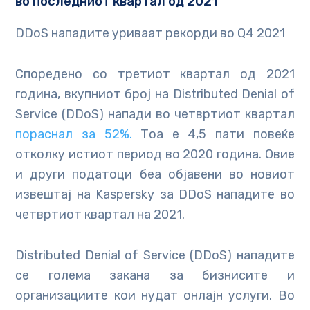
во последниот квартал од 2021
DDoS нападите уриваат рекорди во Q4 2021
Споредено со третиот квартал од 2021
година, вкупниот број на Distributed Denial of
Service (DDoS) напади во четвртиот квартал
пораснал за 52%.
Тоа е 4,5 пати повеќе
отколку истиот период во 2020 година. Овие
и други податоци беа објавени во новиот
извештај на Kaspersky за DDoS нападите во
четвртиот квартал на 2021.
Distributed Denial of Service (DDoS) нападите
се голема закана за бизнисите и
организациите кои нудат онлајн услуги. Во