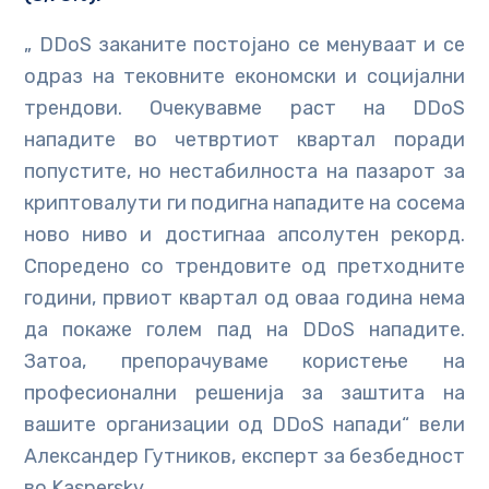
„ DDoS заканите постојано се менуваат и се
одраз на тековните економски и социјални
трендови. Очекувавме раст на DDoS
нападите во четвртиот квартал поради
попустите, но нестабилноста на пазарот за
криптовалути ги подигна нападите на сосема
ново ниво и достигнаа апсолутен рекорд.
Споредено со трендовите од претходните
години, првиот квартал од оваа година нема
да покаже голем пад на DDoS нападите.
Затоа, препорачуваме користење на
професионални решенија за заштита на
вашите организации од DDoS напади“ вели
Александер Гутников, експерт за безбедност
во Kaspersky.