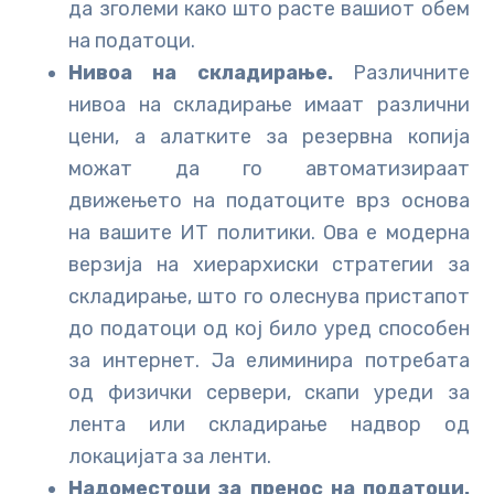
да зголеми како што расте вашиот обем
на податоци.
Нивоа на складирање.
Различните
нивоа на складирање имаат различни
цени, а алатките за резервна копија
можат да го автоматизираат
движењето на податоците врз основа
на вашите ИТ политики. Ова е модерна
верзија на хиерархиски стратегии за
складирање, што го олеснува пристапот
до податоци од кој било уред способен
за интернет. Ја елиминира потребата
од физички сервери, скапи уреди за
лента или складирање надвор од
локацијата за ленти.
Надоместоци за пренос на податоци.