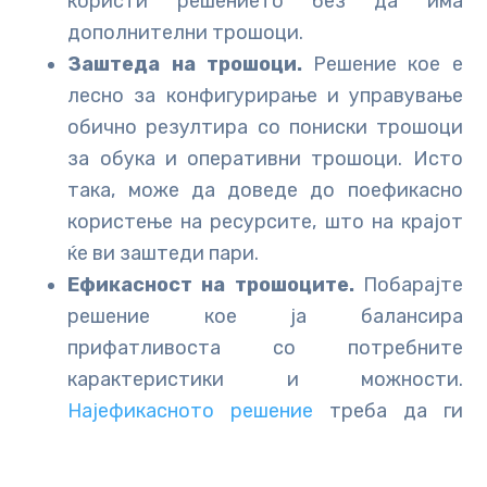
користи решението без да има
дополнителни трошоци.
Заштеда на трошоци.
Решение кое е
лесно за конфигурирање и управување
обично резултира со пониски трошоци
за обука и оперативни трошоци. Исто
така, може да доведе до поефикасно
користење на ресурсите, што на крајот
ќе ви заштеди пари.
Ефикасност на трошоците.
Побарајте
решение кое ја балансира
прифатливоста со потребните
карактеристики и можности.
Најефикасното решение
треба да ги
задоволи вашите потреби за
заштита
на податоци
без преоптоварување на