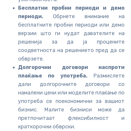
Бесплатни пробни периоди и демо
периоди.
Обрнете внимание на
бесплатните пробни периоди или демо
верзии што ги нудат давателите на
решенија за да ја процените
соодветноста на решението пред да се
обврзете.
Долгорочни договори наспроти
плаќање по употреба.
Размислете
дали долгорочните договори со
намалени цени или моделите плаќање по
употреба се поекономични за вашиот
бизнис. Малите бизниси може да
претпочитаат флексибилност и
краткорочни обврски.