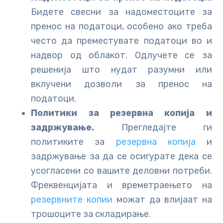
Бидете свесни за надоместоците за
пренос на податоци, особено ако треба
често да преместувате податоци во и
надвор од облакот. Одлучете се за
решенија што нудат разумни или
вклучени дозволи за пренос на
податоци.
Политики за резервна копија и
задржување.
Прегледајте ги
политиките за
резервна копија
и
задржување за да се осигурате дека се
усогласени со вашите деловни потреби.
Фреквенцијата и времетраењето на
резервните копии
можат да влијаат на
трошоците за складирање.