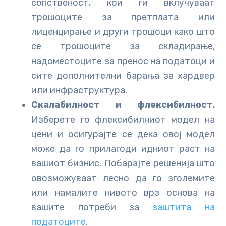
сопственост, кои ги вклучуваат
трошоците за претплата или
лиценцирање и други трошоци како што
се трошоците за складирање,
надоместоците за пренос на податоци и
сите дополнителни барања за хардвер
или инфраструктура.
Скалабилност и флексибилност.
Изберете го флексибилниот модел на
цени и осигурајте се дека овој модел
може да го прилагоди идниот раст на
вашиот бизнис. Побарајте решенија што
овозможуваат лесно да го зголемите
или намалите нивото врз основа на
вашите потреби за
заштита на
податоците
.