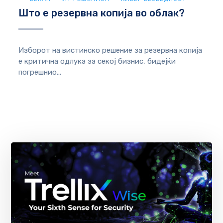
Што е резервна копија во облак?
Изборот на вистинско решение за резервна копија
е критична одлука за секој бизнис, бидејќи
погрешнио...