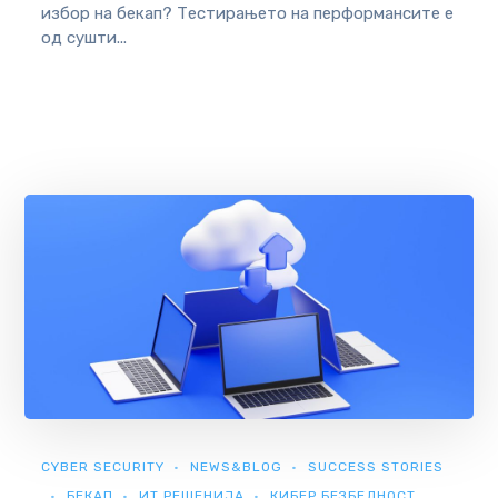
избор на бекап? Тестирањето на перформансите е
од сушти...
CYBER SECURITY
NEWS&BLOG
SUCCESS STORIES
БЕКАП
ИТ РЕШЕНИЈА
КИБЕР БЕЗБЕДНОСТ