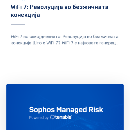
WiFi 7: Револуција во безжичната
конекција
WiFi 7 во секојдневието: Револуција во безжичната
конекција Што е WiFi 7? WiFi 7 е најновата генерац...