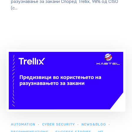
разузнавање за закани Според Trellix, 98% од CISO
(с...
AUTOMATION
CYBER SECURITY
NEWS&BLOG