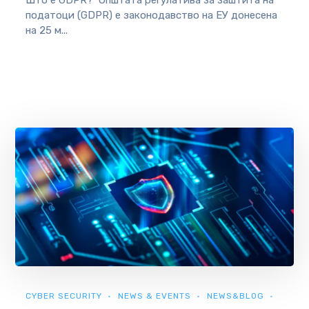
податоци (GDPR) е законодавство на ЕУ донесенa
на 25 м...
CYBER SECURITY
NEWS & EVENTS
NEWS&BLOG