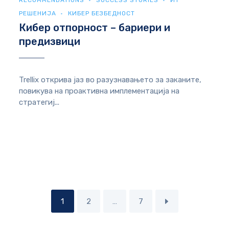
RECOMMENDATIONS
SUCCESS STORIES
ИТ
РЕШЕНИЈА
КИБЕР БЕЗБЕДНОСТ
Кибер отпорност – бариери и
предизвици
Trellix открива јаз во разузнавањето за заканите,
повикува на проактивна имплементација на
стратегиј...
1
2
…
7