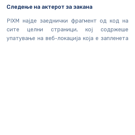
Следење на актерот за закана
PIXM најде заеднички фрагмент од код на
сите целни страници, кој содржеше
упатување на веб-локација која е запленета
и претставува дел од истрагата против
Колумбиец идентификуван како Рафаел
Дорадо.