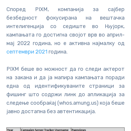
Според PIXM, компанија за сајбер
безбедност фокусирана на вештачка
интелигенција со седиште во Њујорк,
кампањата го достигна својот врв во април-
мај 2022 година, но е активна најмалку од
септември 2021
година.
PIXM беше во можност да го следи актерот
на закана и да ја мапира кампањата поради
една од идентификуваните страници за
фишинг што содржи линк до апликација за
следење сообраќај (whos.amung.us) која беше
јавно достапна без автентикација.