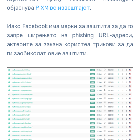
објаснува
PIXM во извештајот
.
Иако Facebook има мерки за заштита за да го
запре ширењето на phishing URL-адреси,
актерите за закана користеа трикови за да
ги заобиколат овие заштити.