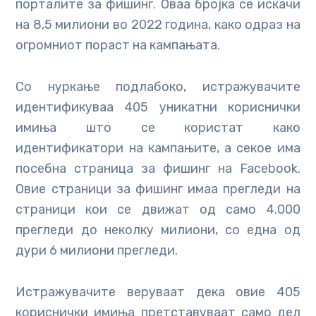
порталите за фишинг. Оваа бројка се искачи
на 8,5 милиони во 2022 година, како одраз на
огромниот пораст на кампањата.
Со нуркање подлабоко, истражувачите
идентификуваа 405 уникатни кориснички
имиња што се користат како
идентификатори на кампањите, а секое има
посебна страница за фишинг на Facebook.
Овие страници за фишинг имаа прегледи на
страници кои се движат од само 4.000
прегледи до неколку милиони, со една од
дури 6 милиони прегледи.
Истражувачите веруваат дека овие 405
кориснички имиња претставуваат само дел