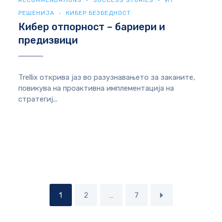
RECOMMENDATIONS
SUCCESS STORIES
ИТ
РЕШЕНИЈА
КИБЕР БЕЗБЕДНОСТ
Кибер отпорност – бариери и
предизвици
Trellix открива јаз во разузнавањето за заканите,
повикува на проактивна имплементација на
стратегиј...
1
2
…
7