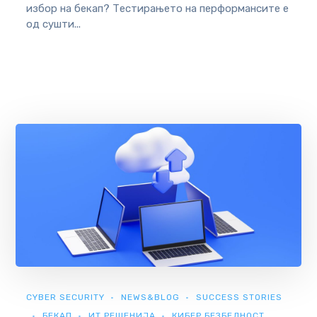
избор на бекап? Тестирањето на перформансите е
од сушти...
CYBER SECURITY
NEWS&BLOG
SUCCESS STORIES
БЕКАП
ИТ РЕШЕНИЈА
КИБЕР БЕЗБЕДНОСТ