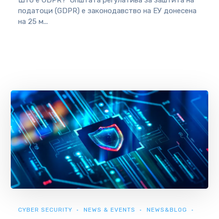
податоци (GDPR) е законодавство на ЕУ донесенa
на 25 м...
CYBER SECURITY
NEWS & EVENTS
NEWS&BLOG