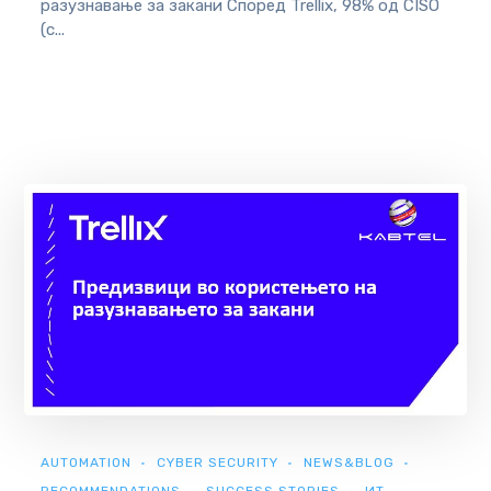
разузнавање за закани Според Trellix, 98% од CISO
(с...
AUTOMATION
CYBER SECURITY
NEWS&BLOG