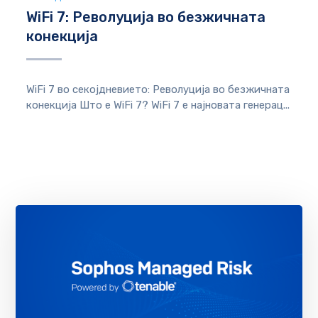
WiFi 7: Револуција во безжичната
конекција
WiFi 7 во секојдневието: Револуција во безжичната
конекција Што е WiFi 7? WiFi 7 е најновата генерац...