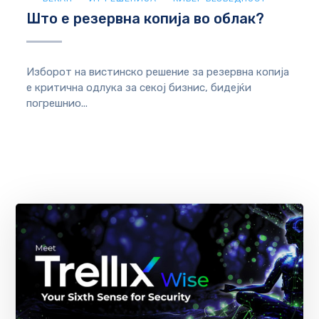
Што е резервна копија во облак?
Изборот на вистинско решение за резервна копија
е критична одлука за секој бизнис, бидејќи
погрешнио...