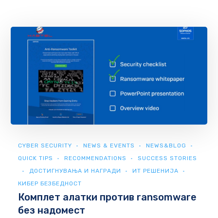
CYBER SECURITY
NEWS & EVENTS
NEWS&BLOG
QUICK TIPS
RECOMMENDATIONS
SUCCESS STORIES
ДОСТИГНУВАЊА И НАГРАДИ
ИТ РЕШЕНИЈА
КИБЕР БЕЗБЕДНОСТ
Комплет алатки против ransomware
без надомест