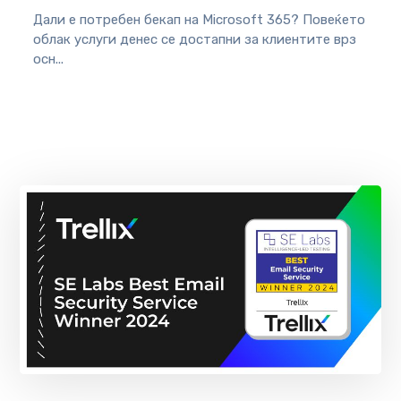
Дали е потребен бекап на Microsoft 365? Повеќето
облак услуги денес се достапни за клиентите врз
осн...