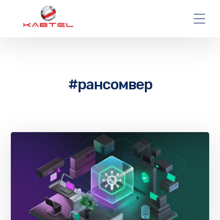
#рансомвер