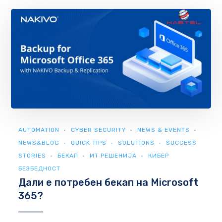
AUTOMATION
CYBER SECURITY
NEWS & EVENTS
NEWS&BLOG
QUICK TIPS
SOLUTIONS
SUCCESS
STORIES
БЕКАП
ИТ РЕШЕНИЈА
КИБЕР
БЕЗБЕДНОСТ
Дали е потребен бекап на Microsoft
365?