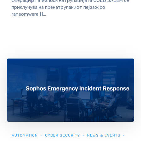
Операцијата Warlock на групацијата GOLD SALEM се
приклучува на пренатрупаниот пејзаж со
ransomware Н...
AUTOMATION
CYBER SECURITY
NEWS & EVENTS