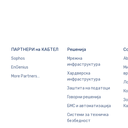
ПАРТНЕРИ на КАБТЕЛ
Решенија
C
Sophos
Мрежна
Ab
инфраструктура
EnGenius
Ми
Хардверска
в
More Partners…
инфраструктура
Ло
Заштита на податоци
Ко
Говорни решенија
Зо
БМС и автоматизација
Ка
Системи за техничка
безбедност