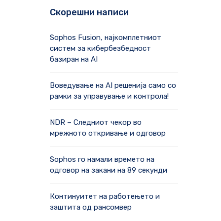
Скорешни написи
Sophos Fusion, најкомплетниот
систем за кибербезбедност
базиран на AI
Воведување на AI решенија само со
рамки за управување и контрола!
NDR – Следниот чекор во
мрежното откривање и одговор
Sophos го намали времето на
одговор на закани на 89 секунди
Континуитет на работењето и
заштита од рансомвер