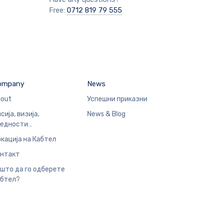
Free:
0712 819 79 555
ompany
News
out
Успешни приказни
сија, визија,
News & Blog
редности…
кација на Кабтел
нтакт
што да го одберете
бтел?