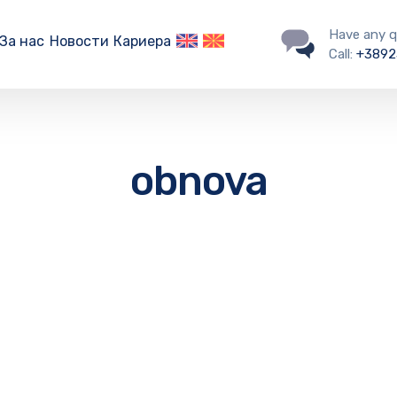
Have any q
За нас
Новости
Кариера
Call:
+3892
obnova