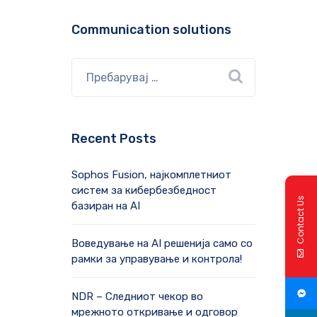
Communication solutions
Recent Posts
Sophos Fusion, најкомплетниот
систем за кибербезбедност
Contact Us
базиран на AI
Воведување на AI решенија само со
рамки за управување и контрола!
NDR – Следниот чекор во
мрежното откривање и одговор