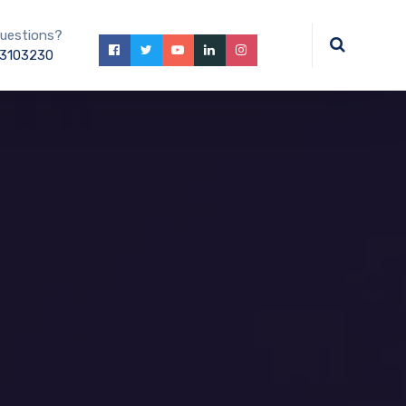
uestions?
3103230