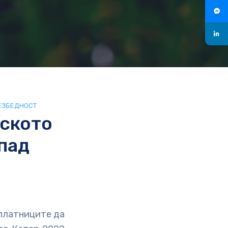
ЕЗБЕДНОСТ
тското
пад
тплатниците да