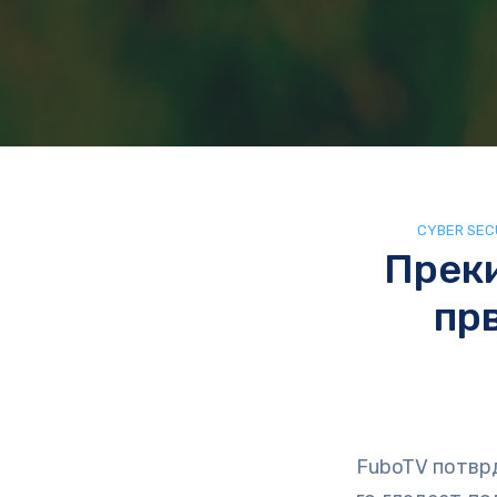
CYBER SEC
Преки
пр
FuboTV потврд