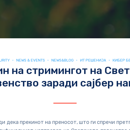
URITY
NEWS & EVENTS
NEWS&BLOG
ИТ РЕШЕНИЈА
КИБЕР Б
н на стримингот на Све
венство заради сајбер на
и дека прекинот на преносот, што ги спречи пре