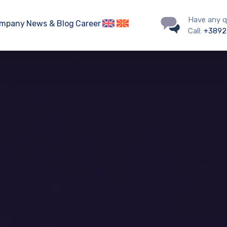
Have any q
mpany
News & Blog
Career
Call:
+3892