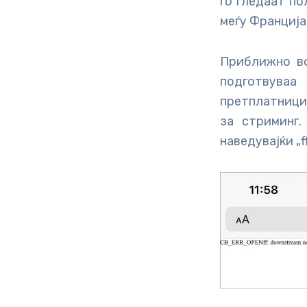
го гледаат п
меѓу Франција
Приближно во
подготвуваа
претплатницит
за стриминг
наведувајќи „f