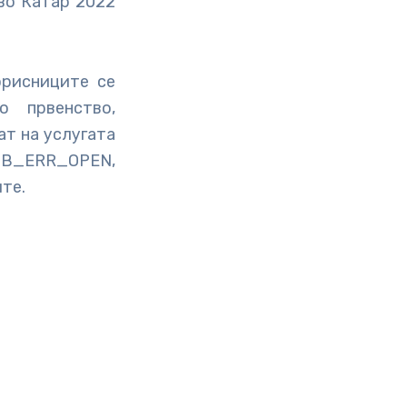
во Катар 2022
орисниците се
о првенство,
ат на услугата
CB_ERR_OPEN,
ите.