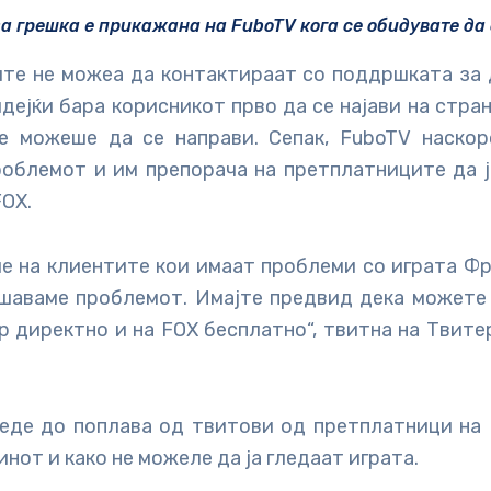
а грешка е прикажана на FuboTV кога се обидувате да 
те не можеа да контактираат со поддршката за д
дејќи бара корисникот прво да се најави на стра
е можеше да се направи. Сепак, FuboTV наскор
роблемот и им препорача на претплатниците да ј
FOX.
е на клиентите кои имаат проблеми со играта Ф
ешаваме проблемот. Имајте предвид дека можете 
р директно и на FOX бесплатно“, твитна на Твит
еде до поплава од твитови од претплатници на 
инот и како не можеле да ја гледаат играта.