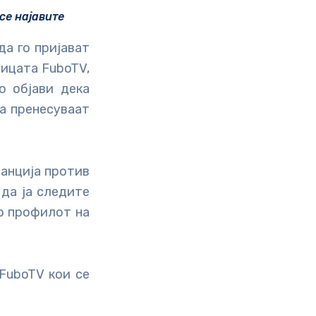
се најавите
а го пријават
ницата FuboTV,
о објави дека
а пренесуваат
ранција против
да ја следите
ер профилот на
FuboTV кои се