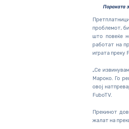
Пораката з
Претплатници
проблемот, би
што повеќе н
работат на п
играта преку 
„Се извинувам
Мароко. Го р
овој натпрева
FuboTV.
Прекинот дов
жалат на прек