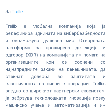
За
Trellix
Trellix е глобална компанија која ја
редефинира иднината на кибербезбедноста
и овозможува душевен мир. Отворената
платформа за проширена детекција и
одговор (XDR) на компанијата им помага на
организациите кои се соочени со
најнапредните закани на денешницата, да
стекнат доверба во заштитата и
еластичноста на нивните операции. Trellix,
заедно со широкиот партнерски екосистем,
ја забрзува технолошката иновација преку
машинско учење и автоматизација и им