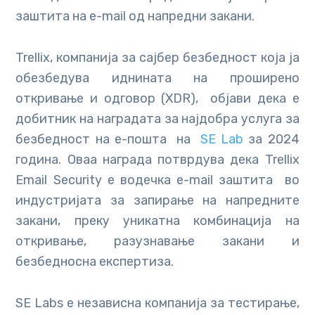
заштита на е-mail од напредни закани.
Trellix, компанија за сајбер безбедност која ја
обезбедува иднината на проширено
откривање и одговор (XDR), објави дека е
добитник на наградата за најдобра услуга за
безбедност на е-пошта на
SE Lab
за 2024
година. Оваа награда потврдува дека Trellix
Email Security е водечка e-mail заштита во
индустријата за запирање на напредните
закани, преку уникатна комбинација на
откривање, разузнавање закани и
безбедносна експертиза.
SE Labs е независна компанија за тестирање,