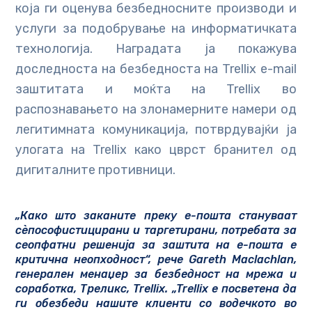
која ги оценува безбедносните производи и
услуги за подобрување на информатичката
технологија. Наградата ја покажува
доследноста на безбедноста на Trellix e-mail
заштитата и моќта на Trellix во
распознавањето на злонамерните намери од
легитимната комуникација, потврдувајќи ја
улогата на Trellix како цврст бранител од
дигиталните противници.
„Како што заканите преку е-пошта стануваат
сѐпософистицирани и таргетирани, потребата за
сеопфатни решенија за заштита на е-пошта е
критична неопходност“, рече Gareth Maclachlan,
генерален менаџер за безбедност на мрежа и
соработка, Треликс, Trellix. „Trellix е посветена да
ги обезбеди нашите клиенти со водечкото во