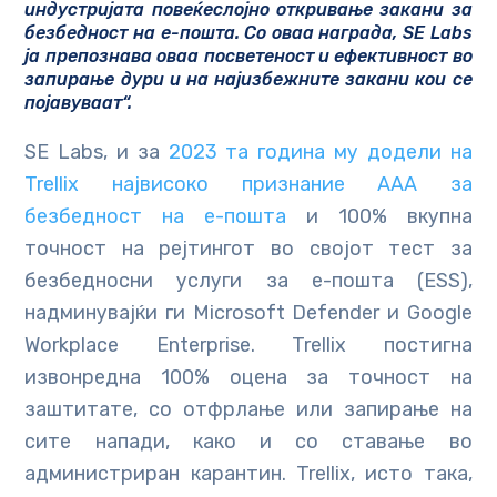
индустријата повеќеслојно откривање закани за
безбедност на е-пошта. Со оваа награда, SE Labs
ја препознава оваа посветеност и ефективност во
запирање дури и на најизбежните закани кои се
појавуваат“.
SE Labs, и за
2023 та година му додели на
Trellix највисоко признание ААА за
безбедност на е-пошта
и 100% вкупна
точност на рејтингот во својот тест за
безбедносни услуги за е-пошта (ESS),
надминувајќи ги Microsoft Defender и Google
Workplace Enterprise. Trellix постигна
извонредна 100% оцена за точност на
заштитате, со отфрлање или запирање на
сите напади, како и со ставање во
администриран карантин. Trellix, исто така,