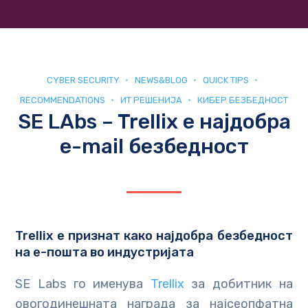
CYBER SECURITY
NEWS&BLOG
QUICK TIPS
RECOMMENDATIONS
ИТ РЕШЕНИЈА
КИБЕР БЕЗБЕДНОСТ
SE LAbs – Trellix e најдобра
e-mail безбедност
Trellix е признат како најдобра безбедност
на е-пошта во индустријата
SE Labs го именува
Trellix
за добитник на
овогодинешната награда за најсеопфатна