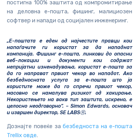
постигна 100% заштита од компромитирање
на деловна е-пошта, фишинг, малициозен
софтвер и напади од социјален инженеринг.
„Е-поштата е еден од најчестите правци кои
напаѓачите ги користат за да нападнат
компанија. Фишинг е-пошта, линкови до опасни
веб-локации и документи кои содржат
непријатни изненадувања, користат е-пошта за
да го направат првиот чекор во нападот. Ако
безбедносната услуга за е-пошта што ја
користите може да го спречи првиот чекор,
масовно се намалува ризикот од хакирање.
Некористењето на вакв тип заштита, искрено, е
целосно неодговорно“. – Simon Edwards, основач
и извршен директор, SE LABSⓇ.
Дознајте повеќе за
безбедноста на е-пошта
Trellix овде
.