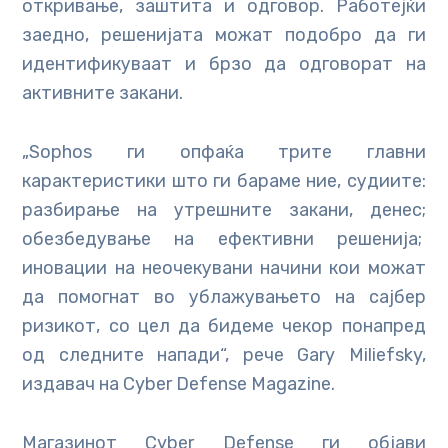
откривање, заштита и одговор. Работејќи
заедно, решенијата можат подобро да ги
идентификуваат и брзо да одговорат на
активните закани.
„Sophos ги опфаќа трите главни
карактеристики што ги бараме ние, судиите:
разбирање на утрешните закани, денес;
обезбедување на ефективни решенија;
иновации на неочекувани начини кои можат
да помогнат во ублажувањето на сајбер
ризикот, со цел да бидеме чекор понапред
од следните напади“, рече Gary Miliefsky,
издавач на Cyber ​​Defense Magazine.
Магазинот Cyber ​​Defense ги објави