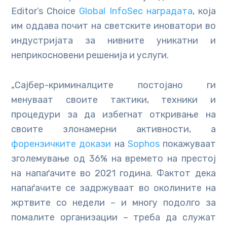
Editor’s Choice
Global InfoSec наградата
, која
им оддава почит на светските иноватори во
индустријата за нивните уникатни и
неприкосновени решенија и услуги.
„Сајбер-криминалците постојано ги
менуваат своите тактики, техники и
процедури за да избегнат откривање на
своите злонамерни активности, а
форензичките докази
на
Sophos
покажуваат
зголемување од 36% на времето на престој
на напаѓачите во 2021 година. Фактот дека
напаѓачите се задржуваат во околините на
жртвите со недели – и многу подолго за
помалите организации – треба да служат