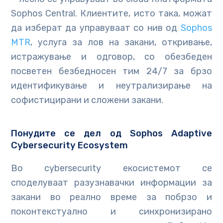
Sophos Central. Клиентите, исто така, можат
да изберат да управуваат со нив од
Sophos
MTR
, услуга за лов на закани, откривање,
истражување и одговор, со обезбеден
посветен безбедносен тим 24/7 за брзо
идентификување и неутрализирање на
софистицирани и сложени закани.
Понудите се дел од
Sophos Adaptive
Cybersecurity Ecosystem
Во cybersecurity екосистемот се
споделуваат разузнавачки информации за
закани во реално време за побрзо и
поконтекстуално и синхронизирано