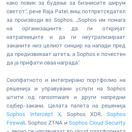
како повик за будење за бизнисите ширум
светот“, рече Raja Patel, виш потпретседател
за производи во Sophos. „Sophos им помага
на организациите да ги откријат
натрапниците и да ги неутрализираат
заканите низ целиот синџир на напади пред
да предизвикаат штета, а Sophos е почестен
да ја прифати оваа награда“.
Сеопфатното и интегрирано портфолио на
решенија и управувани услуги на Sophos
штити од ransomware и други напредни
сајбер-закани. Целата палета на решенија
Sophos Intercept X
, Sophos XDR,
Sophos
Firewall
, Sophos ZTNA и
Sophos Cloud Security
– лесно се управуваат во cloud платформата