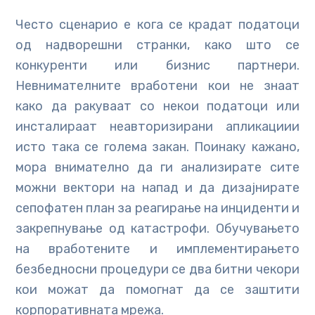
Често сценарио е кога се крадат податоци
од надворешни странки, како што се
конкуренти или бизнис партнери.
Невнимателните вработени кои не знаат
како да ракуваат со некои податоци или
инсталираат неавторизирани апликациии
исто така се голема закан. Поинаку кажано,
мора внимателно да ги анализирате сите
можни вектори на напад и да дизајнирате
сепофатен план за реагирање на инциденти и
закрепнување од катастрофи. Обучувањето
на вработените и имплементирањето
безбедносни процедури се два битни чекори
кои можат да помогнат да се заштити
корпоративната мрежа.