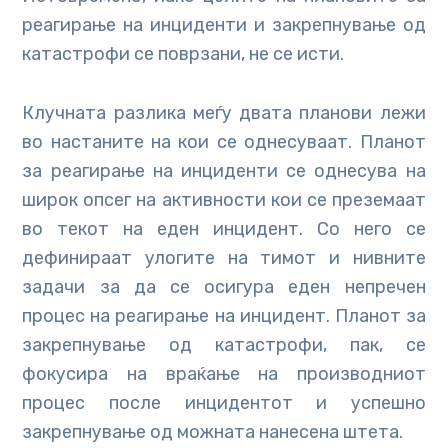
реагирање на инциденти и закрепнување од
катастрофи се поврзани, не се исти.
Клучната разлика меѓу двата планови лежи
во настаните на кои се однесуваат. Планот
за реагирање на инциденти се однесува на
широк опсег на активности кои се преземаат
во текот на еден инцидент. Со него се
дефинираат улогите на тимот и нивните
задачи за да се осигура еден непречен
процес на реагирање на инцидент. Планот за
закрепнување од катастрофи, пак, се
фокусира на враќање на производниот
процес после инцидентот и успешно
закрепнување од можната нанесена штета.