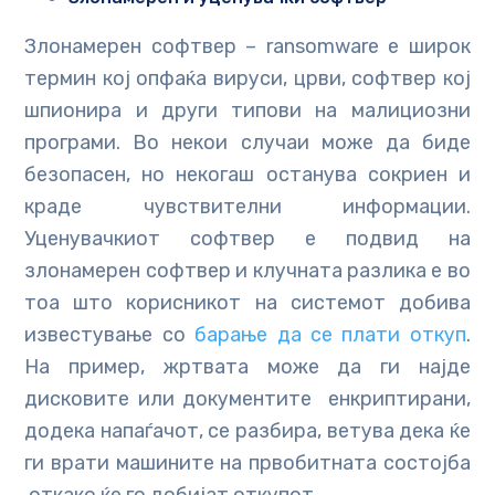
Злонамерен софтвер – ransomware е широк
термин кој опфаќа вируси, црви, софтвер кој
шпионира и други типови на малициозни
програми. Во некои случаи може да биде
безопасен, но некогаш останува сокриен и
краде чувствителни информации.
Уценувачкиот софтвер е подвид на
злонамерен софтвер и клучната разлика е во
тоа што корисникот на системот добива
известување со
барање да се плати откуп
.
На пример, жртвата може да ги најде
дисковите или документите енкриптирани,
додека напаѓачот, се разбира, ветува дека ќе
ги врати машините на првобитната состојба