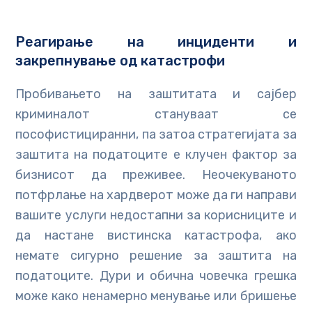
Реагирање на инциденти и
закрепнување од катастрофи
Пробивањето на заштитата и сајбер
криминалот стануваат се
пософистициранни, па затоа стратегијата за
заштита на податоците е клучен фактор за
бизнисот да преживее. Неочекуваното
потфрлање на хардверот може да ги направи
вашите услуги недостапни за корисниците и
да настане вистинска катастрофа, ако
немате сигурно решение за заштита на
податоците. Дури и обична човечка грешка
може како ненамерно менување или бришење