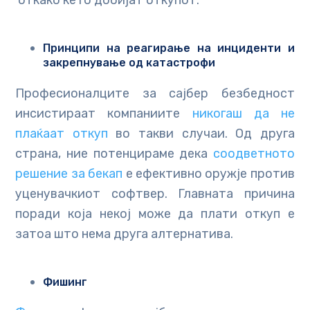
откако ќе го добијат откупот.
Принципи на реагирање на инциденти и
закрепнување од катастрофи
Професионалците за сајбер безбедност
инсистираат компаниите
никогаш да не
плаќаат откуп
во такви случаи. Од друга
страна, ние потенцираме дека
соодветното
решение за бекап
е ефективно оружје против
уценувачкиот софтвер. Главната причина
поради која некој може да плати откуп е
затоа што нема друга алтернатива.
Фишинг