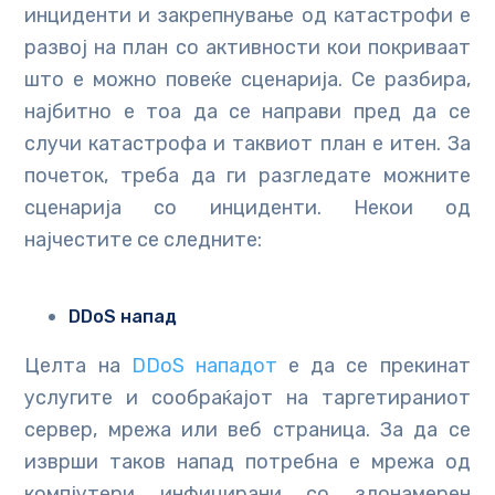
инциденти и закрепнување од катастрофи е
развој на план со активности кои покриваат
што е можно повеќе сценарија. Се разбира,
најбитно е тоа да се направи пред да се
случи катастрофа и таквиот план е итен. За
почеток, треба да ги разгледате можните
сценарија со инциденти. Некои од
најчестите се следните:
DDoS напад
Целта на
DDoS нападот
е да се прекинат
услугите и сообраќајот на таргетираниот
сервер, мрежа или веб страница. За да се
изврши таков напад потребна е мрежа од
компјутери инфицирани со злонамерен