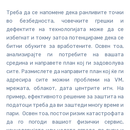
Треба да се напомене дека ранливите точки
во безбедноста, човечките грешки и
дефектите на технологијата може да се
избегнат и токму затоа потенцираме дека се
битни обуките за вработените. Освен тоа,
анализирајте ги потребите на вашата
средина и направете план кој ги задоволува
сите. Размислете да направите план кој ќе ги
адресира сите можни проблеми на VM,
мрежата, облакот, дата центрите итн. На
пример, ефективното решение за заштита на
податоци треба да ви заштеди многу време и
пари. Освен тоа, постои ризик катастрофата
да го погоди вашиот физички сервис,