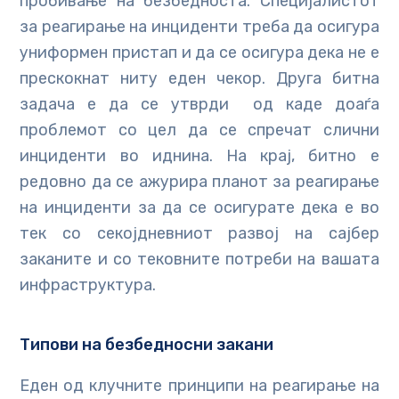
пробивање на безбедноста. Специјалистот
за реагирање на инциденти треба да осигура
униформен пристап и да се осигура дека не е
прескокнат ниту еден чекор. Друга битна
задача е да се утврди од каде доаѓа
проблемот со цел да се спречат слични
инциденти во иднина. На крај, битно е
редовно да се ажурира планот за реагирање
на инциденти за да се осигурате дека е во
тек со секојдневниот развој на сајбер
заканите и со тековните потреби на вашата
инфраструктура.
Типови на безбедносни закани
Еден од клучните принципи на реагирање на