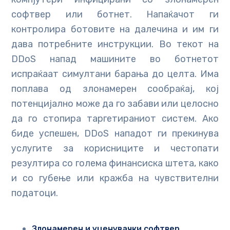
софтвер или ботнет. Напаќачот ги
контролира ботовите на далечина и им ги
дава потребните инструкции. Во текот на
DDoS напад машините во ботнетот
испраќаат симултани барања до целта. Има
поплава од злонамерен сообраќај, кој
потенцијално може да го забави или целосно
да го стопира таргетираниот систем. Ако
биде успешен, DDoS нападот ги прекинува
услугите за корисниците и честопати
резултира со голема финансиска штета, како
и со губење или кражба на чувствителни
податоци.
Злонамерен и уценувачки софтвер