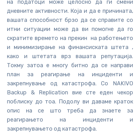
на податоци може целосно да ги смени
дневните активности. Која и да е причината,
вашата способност брзо да се справите со
итни ситуации може да ви помогне да го
скратите времето на прекин на работењето
и минимизирање на финансиската штета ,
како и штетата врз вашата репутација.
Токму затоа е многу битно да се направи
план за реагирање на инциденти и
закрепнување од катастрофа. Со NAKIVO
Backup & Replication вие сте еден чекор
поблиску до тоа. Подолу ви даваме краток
опис на се што треба да знаете за
реагирањето на инциденти и
закрепнувањето од катастрофа.