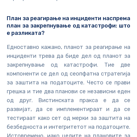
План за реагирање на инциденти наспрема
план за закрепнување од катастрофи: што
е разликата?
Едноставно кажано, планот за реагирање на
инциденти трева да биде дел од планот за
закрепнување од катастрофи. Тие две
компоненти се дел од сеопфатна стратегија
за заштита на податоците. Често се прави
грешка и тие два планови се независни еден
од друг. Вистинската пракса е да се
развијат, да се имплементираат и да се
тестираат како сет од мерки за заштита на
безбедноста и интегритетот на податоците.
Истовремено, иако целите на плановите за