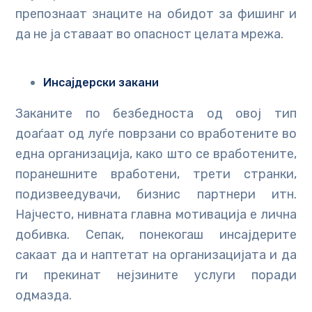
препознаат знаците на обидот за фишинг и
да не ја ставаат во опасност целата мрежа.
Инсајдерски закани
Заканите по безбедноста од овој тип
доаѓаат од луѓе поврзани со вработените во
една организација, како што се вработените,
поранешните вработени, трети странки,
подизвеедувачи, бизнис партнери итн.
Најчесто, нивната главна мотивација е лична
добивка. Сепак, понекогаш инсајдерите
сакаат да и наптетат на организацијата и да
ги прекинат нејзините услуги поради
одмазда.