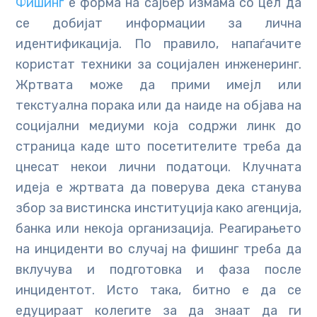
Фишинг
е форма на сајбер измама со цел да
се добијат информации за лична
идентификација. По правило, напаѓачите
користат техники за социјален инженеринг.
Жртвата може да прими имејл или
текстуална порака или да наиде на објава на
социјални медиуми која содржи линк до
страница каде што посетителите треба да
цнесат некои лични податоци. Клучната
идеја е жртвата да поверува дека станува
збор за вистинска институција како агенција,
банка или некоја организација. Реагирањето
на инциденти во случај на фишинг треба да
вклучува и подготовка и фаза после
инцидентот. Исто така, битно е да се
едуцираат колегите за да знаат да ги