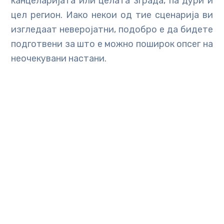
канцеларијата или целата зграда, па дури и
цел регион. Иако некои од тие сценарија ви
изгледаат неверојатни, подобро е да бидете
подготвени за што е можно поширок опсег на
неочекувани настани.
На тој начин целта и на двата планови е да се
минимизира импактот на неочекуваниот
настан, да се закрепне од него и да се врати
нормалното ниво на производство што е
можно побрзо. Исто така, и двата плана
содржат елементи за учење: битно е да се
идентификува изворот на проблемот и да се
одлучи како да се превенира нешто слично
во иднина. Главната разлика е во нивната
примарна цел. Целта на планот за реагирање