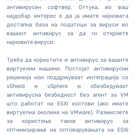
антивирусен софтвер. Оттука, во ваш
најдобар интерес е да ја имате најновата
достапна база на податоци за вируси во
вашиот антивирус за да ги откриете
најновите вируси.
Треба да користите и антивирус за вашите
виртуелни машини. Постојат антивирусни
решенија кои поддржуваат интеграција со
vShield и vSphere и обезбедуваат
антивирусна безбедност без агент за VM
што работат на ESXi хостови (ако имате
виртуелна околина на VMware). Размислете
за користење таков антивирус за
оптимизирање на оптоварувањата на ESXi