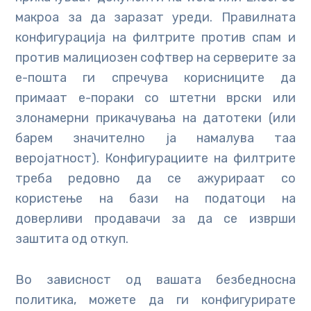
макроа за да заразат уреди. Правилната
конфигурација на филтрите против спам и
против малициозен софтвер на серверите за
е-пошта ги спречува корисниците да
примаат е-пораки со штетни врски или
злонамерни прикачувања на датотеки (или
барем значително ја намалува таа
веројатност). Конфигурациите на филтрите
треба редовно да се ажурираат со
користење на бази на податоци на
доверливи продавачи за да се изврши
заштита од откуп.
Во зависност од вашата безбедносна
политика, можете да ги конфигурирате