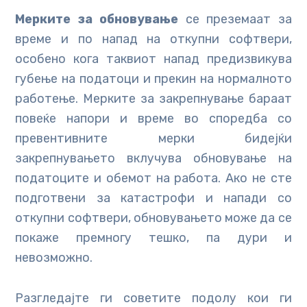
Мерките за обновување
се преземаат за
време и по напад на откупни софтвери,
особено кога таквиот напад предизвикува
губење на податоци и прекин на нормалното
работење. Мерките за закрепнување бараат
повеќе напори и време во споредба со
превентивните мерки бидејќи
закрепнувањето вклучува обновување на
податоците и обемот на работа. Ако не сте
подготвени за катастрофи и напади со
откупни софтвери, обновувањето може да се
покаже премногу тешко, па дури и
невозможно.
Разгледајте ги советите подолу кои ги