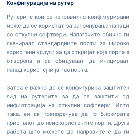
Конфигурација на рутер
Рутерите кои се неправилно конфигурирани
може да се користат за започнување напади
со откупни софтвери. Напаѓачите обично ги
скенираат стандардните порти за широко
користени услуги за да откријат која порта е
отворена и се обидуваат да иницираат
напад користејќи ја таа порта.
Затоа е важно да се конфигурира заштитен
ѕид на рутерите за да се заштити од
инфилтрација на откупни софтвери. Исто
така, ви се препорачува да го блокирате
пристапот до неискористените порти. Друга
работа што можете да направите е да ги