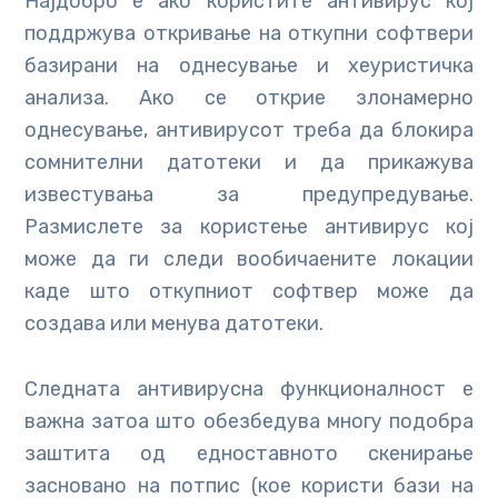
Најдобро е ако користите антивирус кој
поддржува откривање на откупни софтвери
базирани на однесување и хеуристичка
анализа. Ако се открие злонамерно
однесување, антивирусот треба да блокира
сомнителни датотеки и да прикажува
известувања за предупредување.
Размислете за користење антивирус кој
може да ги следи вообичаените локации
каде што откупниот софтвер може да
создава или менува датотеки.
Следната антивирусна функционалност е
важна затоа што обезбедува многу подобра
заштита од едноставното скенирање
засновано на потпис (кое користи бази на