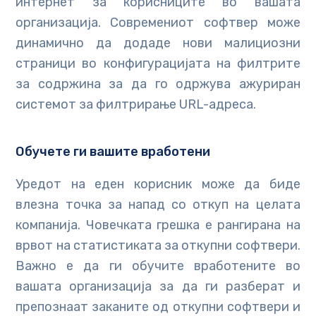
интернет за корисниците во вашата
организација. Современиот софтвер може
динамично да додаде нови малициозни
страници во конфигурацијата на филтрите
за содржина за да го одржува ажуриран
системот за филтрирање URL-адреса.
Обучете ги вашите вработени
Уредот на еден корисник може да биде
влезна точка за напад со откуп на целата
компанија. Човечката грешка е рангирана на
врвот на статистиката за откупни софтвери.
Важно е да ги обучите вработените во
вашата организација за да ги разберат и
препознаат заканите од откупни софтвери и