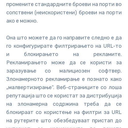
промените стандардните броеви на порти во
сопствени (неискористени) броеви на порти
ако е можно.
Она што можете да го направите следно е да
го конфигурирате филтрирањето на URL-то
и блокирањето на рекламите.
Рекламирањето може да се користи за
заразување со малициозен софтвер.
Злонамерното рекламирање е познато како
„малвертизирање“. Веб-страниците со лоша
репутација што се користат за дистрибуција
на злонамерна содржина треба да се
блокираат со користење на филтри за URL
на рутерите што обезбедуваат пристап до