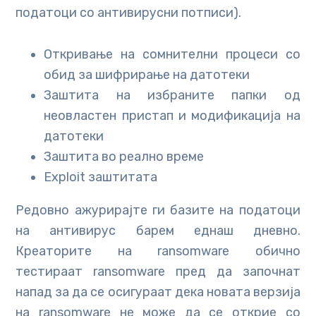
податоци со антивирусни потписи).
Откривање на сомнителни процеси со
обид за шифрирање на датотеки
Заштита на избраните папки од
неовластен пристап и модификација на
датотеки
Заштита во реално време
Exploit заштитата
Редовно ажурирајте ги базите на податоци
на антивирус барем еднаш дневно.
Креаторите на ransomware обично
тестираат ransomware пред да започнат
напад за да се осигураат дека новата верзија
на ransomware не може да се открие со