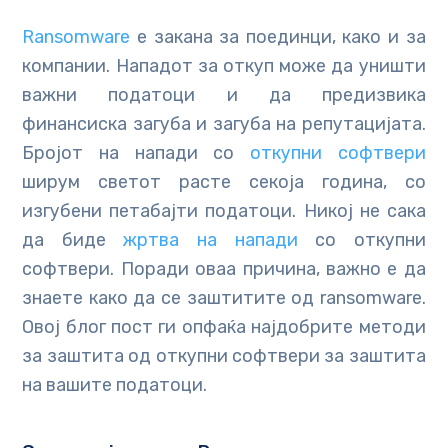
Ransomware
е закана за поединци, како и за
компании. Нападот за откуп може да уништи
важни податоци и да предизвика
финансиска загуба и загуба на репутацијата.
Бројот на напади со
откупни софтвери
ширум светот расте секоја година, со
изгубени петабајти податоци. Никој не сака
да биде
жртва на напади
со откупни
софтвери. Поради оваа причина, важно е да
знаете како да се заштитите од ransomware.
Овој блог пост ги опфаќа најдобрите методи
за заштита од откупни софтвери за заштита
на вашите податоци.