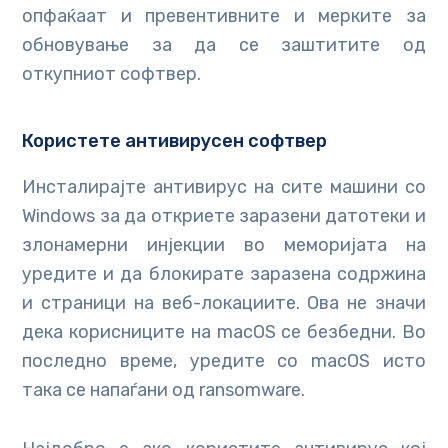
опфаќаат и превентивните и мерките за
обновување за да се заштитите од
откупниот софтвер.
Користете
антивирусен софтвер
Инсталирајте антивирус на сите машини со
Windows за да откриете заразени датотеки и
злонамерни инјекции во меморијата на
уредите и да блокирате заразена содржина
и страници на веб-локациите. Ова не значи
дека корисниците на macOS се безбедни. Во
последно време, уредите со macOS исто
така се напаѓани од ransomware.