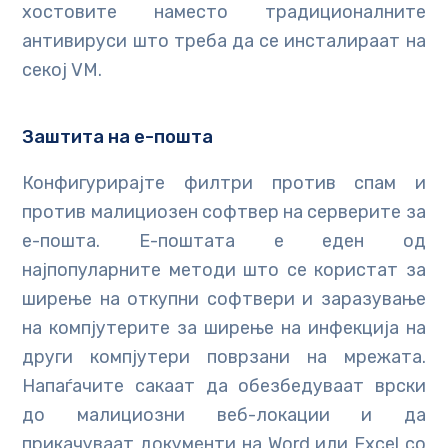
хостовите наместо традиционалните
антивируси што треба да се инсталираат на
секој VM.
Заштита на е-пошта
Конфигурирајте филтри против спам и
против малициозен софтвер на серверите за
е-пошта. Е-поштата е еден од
најпопуларните методи што се користат за
ширење на откупни софтвери и заразување
на компјутерите за ширење на инфекција на
други компјутери поврзани на мрежата.
Напаѓачите сакаат да обезбедуваат врски
до малициозни веб-локации и да
прикачуваат документи на Word или Excel со