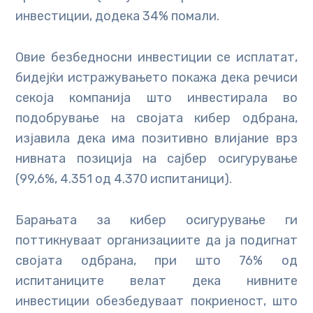
инвестиции, додека 34% помали.
Овие безбедносни инвестиции се исплатат,
бидејќи истражувањето покажа дека речиси
секоја компанија што инвестирала во
подобрување на својата кибер одбрана,
изјавила дека има позитивно влијание врз
нивната позиција на сајбер осигурување
(99,6%, 4.351 од 4.370 испитаници).
Барањата за кибер осигурување ги
поттикнуваат организациите да ја подигнат
својата одбрана, при што 76% од
испитаниците велат дека нивните
инвестиции обезбедуваат покриеност, што