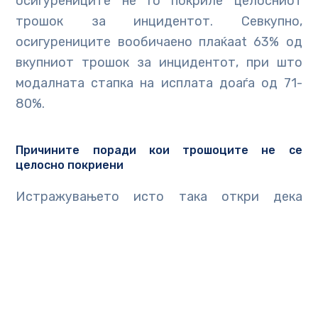
осигурениците не го покриле целосниот
трошок за инцидентот. Севкупно,
осигурениците вообичаено плаќааt 63% од
вкупниот трошок за инцидентот, при што
модалната стапка на исплата доаѓа од 71-
80%.
Причините поради кои трошоците не се
целосно покриени
Истражувањето исто така откри дека
трошоците за наплата од сајбер нападите го
надминуваат осигурувањето. Најчеста
причина (63%) беa вкупните трошоци кои ги
надминаа полисите. Според истражувањето
на Sophos
The State of Ransomware 2024
,