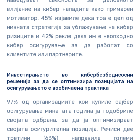
наведуваат свесноста за деловното
влијание на кибер нападите како примарен
мотиватор. 45% изјавиле дека тоа е дел од
нивната стратегија за ублажување на кибер
ризиците и 42% рекле дека им е неопходно
кибер осигурување за да работат со
клиентите или партнерите.
Инвестирањето во кибербезбеднсосни
решенија за да се оптимизира позицијата на
осигурувањето е вообичаена практика
97% од организациите кои купиле сајбер
осигурување минатата година ја подобриле
својата одбрана, за да ја оптимизираат
својата осигурителна позиција. Речиси две
третини (63%) направиле големи