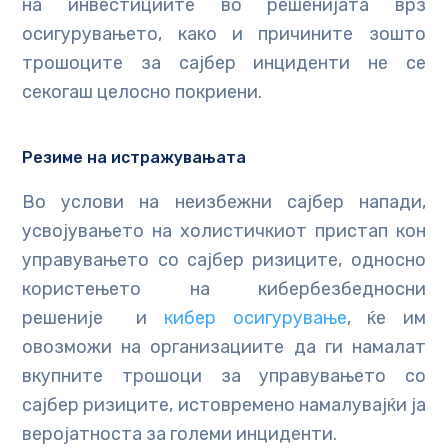
на инвестициите во решенијата врз
осигурувањето, како и причините зошто
трошоците за сајбер инциденти не се
секогаш целосно покриени.
Резиме на истражувањата
Во услови на неизбежни сајбер напади,
усвојувањето на холистичкиот пристап кон
управувањето со сајбер ризиците, односно
користењето на кибербезбедносни
решеније и
кибер осигурување
, ќе им
овозможи на организациите да ги намалат
вкупните трошоци за управувањето со
сајбер ризиците, истовремено намалувајќи ја
веројатноста за големи инциденти.