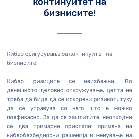
континуитет на
бизнисите!
Кибер осигурување за континуитет на
бизнисите!
Кибер ризиците се неизбежни. Во
денешното деловно опкружување, целта не
треба да биде да се искорени ризикот, туку
да се управува со него што е можно
поефикасно. За да се заштитите, неопходни
се два примарни пристапи: примена на
кибербезбедносни решенија и менување на