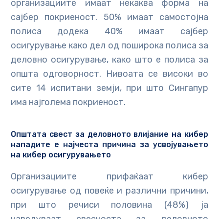
организациите имаат некаква форма на
сајбер покриеност. 50% имаат самостојна
полиса додека 40% имаат сајбер
осигурување како дел од поширока полиса за
деловно осигурување, како што е полиса за
општа одговорност. Нивоата се високи во
сите 14 испитани земји, при што Сингапур
има најголема покриеност.
Општата свест за деловното влијание на кибер
нападите е најчеста причина за усвојувањето
на кибер осигурувањето
Организациите прифаќаат кибер
осигурување од повеќе и различни причини,
при што речиси половина (48%) ја