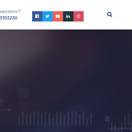
uestions?
3103230