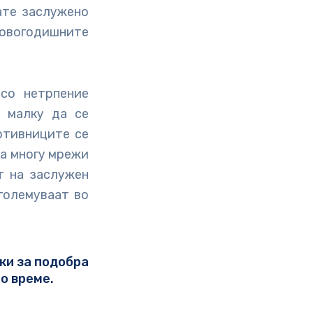
ате заслужено
овогодишните
 со нетрпение
и малку да се
ротивниците се
ка многу мрежи
т на заслужен
зголемуваат во
ики за подобра
о време.