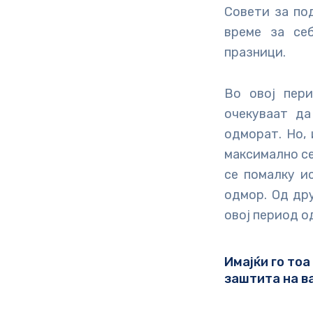
Совети за по
време за се
празници.
Во овој пери
очекуваат да
одморат. Но, 
максимално се
се помалку и
одмор. Од дру
овој период о
Имајќи го тоа
заштита на в