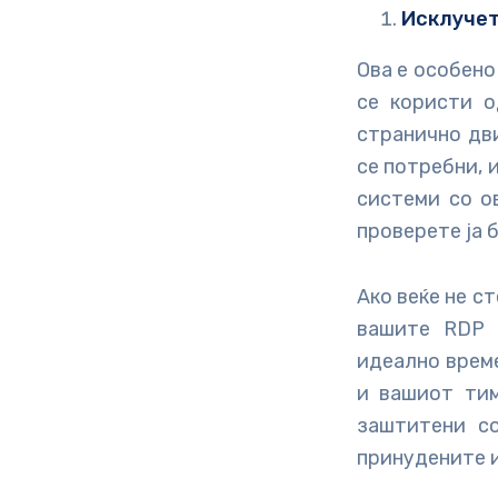
Исклучет
Ова е особено
се користи о
странично дви
се потребни, 
системи со о
проверете ја 
Ако веќе не с
вашите RDP 
идеално врем
и вашиот тим
заштитени со
принудените и