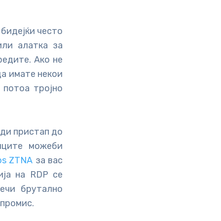
 бидејќи често
или алатка за
редите. Ако не
да имате некои
 потоа тројно
еди пристап до
иците можеби
os ZTNA
за вас
ија на RDP се
речи брутално
мпромис.