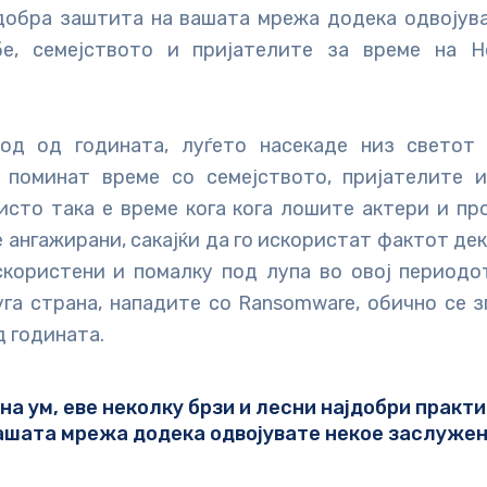
добра заштита на вашата мрежа додека одвојув
бе, семејството и пријателите за време на Н
од од годината, луѓето насекаде низ светот
 поминат време со семејството, пријателите 
исто така е време кога кога лошите актери и п
 ангажирани, сакајќи да го искористат фактот де
скористени и помалку под лупа во овој периодо
га страна, нападите со Ransomware, обично се 
д годината.
 на ум, еве неколку брзи и лесни најдобри практ
ашата мрежа додека одвојувате некое заслужен