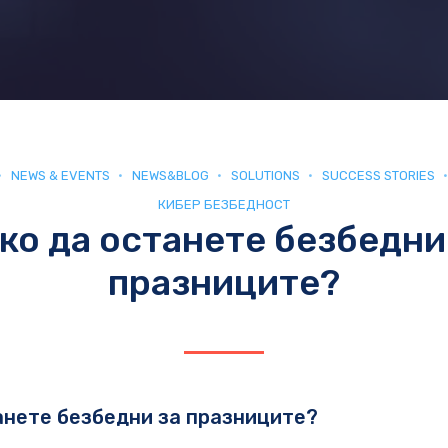
NEWS & EVENTS
NEWS&BLOG
SOLUTIONS
SUCCESS STORIES
КИБЕР БЕЗБЕДНОСТ
ко да останете безбедни
празниците?
анете безбедни за празниците?