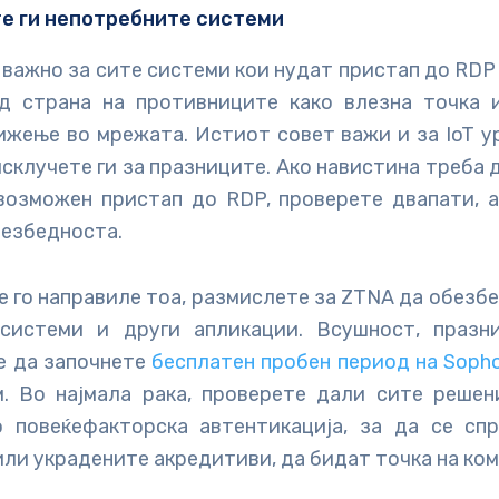
е ги непотребните системи
 важно за сите системи кои нудат пристап до RDP
д страна на противниците како влезна точка 
жење во мрежата. Истиот совет важи и за IoT у
исклучете ги за празниците. Ако навистина треба 
возможен пристап до RDP, проверете двапати, а
безбедноста.
те го направиле тоа, размислете за ZTNA да обезб
системи и други апликации. Всушност, празн
е да започнете
бесплатен пробен период на Soph
. Во најмала рака, проверете дали сите решен
 повеќефакторска автентикација, за да се сп
ли украдените акредитиви, да бидат точка на ко