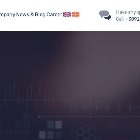
Have any q
mpany
News & Blog
Career
Call:
+3892