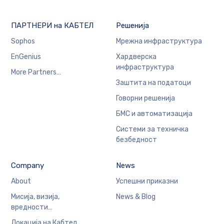
ПАРТНЕРИ на КАБТЕЛ
Решенија
Sophos
Мрежна инфраструктура
EnGenius
Хардверска
инфраструктура
More Partners…
Заштита на податоци
Говорни решенија
БМС и автоматизација
Системи за техничка
безбедност
Company
News
About
Успешни приказни
Мисија, визија,
News & Blog
вредности…
Локација на Кабтел