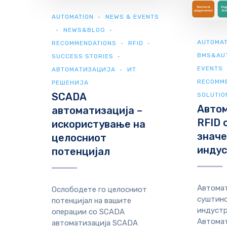
AUTOMATION
NEWS & EVENTS
NEWS&BLOG
AUTOMAT
RECOMMENDATIONS
RFID
BMS&AU
SUCCESS STORIES
EVENTS
АВТОМАТИЗАЦИЈА
ИТ
RECOMM
РЕШЕНИЈА
SCADA
SOLUTIO
Автом
автоматизација –
RFID 
искористување на
значе
целосниот
инду
потенцијал
Автомат
Ослободете го целосниот
суштинс
потенцијал на вашите
индуст
операции со SCADA
Автомат
автоматизација SCADA