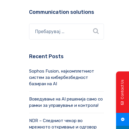
Communication solutions
Recent Posts
Sophos Fusion, најкомплетниот
систем за кибербезбедност
Contact Us
базиран на AI
Воведување на AI решенија само со
рамки за управување и контрола!
NDR – Следниот чекор во
мрежното откривање и одговор