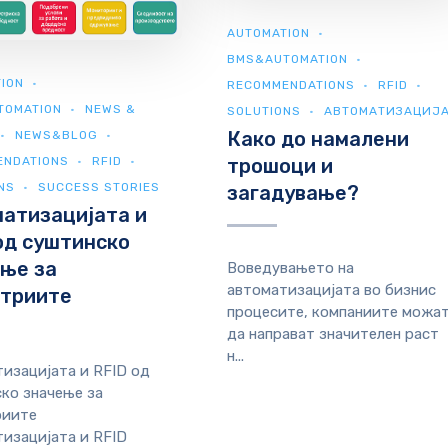
AUTOMATION
BMS&AUTOMATION
ION
RECOMMENDATIONS
RFID
TOMATION
NEWS &
SOLUTIONS
АВТОМАТИЗАЦИЈ
Како до намалени
NEWS&BLOG
ENDATIONS
RFID
трошоци и
NS
SUCCESS STORIES
загадување?
атизацијата и
од суштинско
ње за
Воведувањето на
автоматизацијата во бизнис
стриите
процесите, компаниите можа
да направат значителен раст
н...
изацијата и RFID од
ко значење за
риите
изацијата и RFID