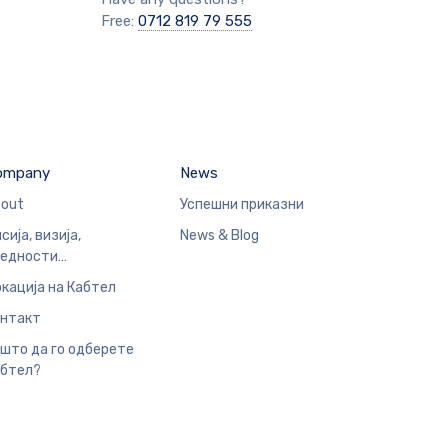
Free:
0712 819 79 555
ompany
News
out
Успешни приказни
сија, визија,
News & Blog
редности…
кација на Кабтел
нтакт
што да го одберете
бтел?