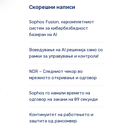
Скорешни написи
Sophos Fusion, најкомплетниот
систем за кибербезбедност
А
базиран на AI
Воведување на AI решенија само со
рамки за управување и контрола!
NDR – Следниот чекор во
мрежното откривање и одговор
т
Sophos го намали времето на
одговор на закани на 89 секунди
Континуитет на работењето и
заштита од рансомвер