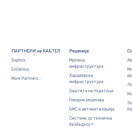
ПАРТНЕРИ на КАБТЕЛ
Решенија
C
Sophos
Мрежна
Ab
инфраструктура
EnGenius
Ми
Хардверска
в
More Partners…
инфраструктура
Ло
Заштита на податоци
Ко
Говорни решенија
Зо
БМС и автоматизација
Ка
Системи за техничка
безбедност