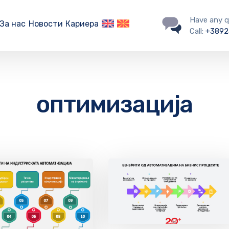
Have any q
За нас
Новости
Кариера
Call:
+3892
оптимизација