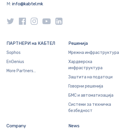
M:
info@kabtel.mk
ПАРТНЕРИ на КАБТЕЛ
Решенија
Sophos
Мрежна инфраструктура
EnGenius
Хардверска
инфраструктура
More Partners…
Заштита на податоци
Говорни решенија
БМС и автоматизација
Системи за техничка
безбедност
Company
News