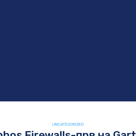
UNCATEGORIZED
hos Firewalls-прв на Gar