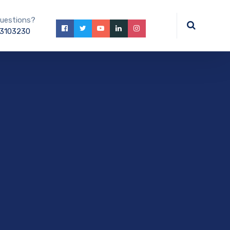
uestions?
3103230