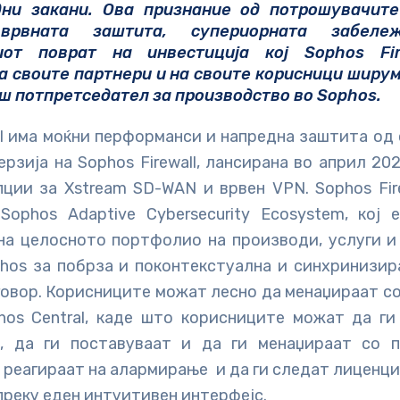
дни закани. Ова признание од потрошувачите
рвната заштита, супериорната забеле
иот поврат на инвестиција кој Sophos Fi
а своите партнери и на своите корисници ширум
иш потпретседател за производство во Sophos.
ll има моќни перформанси и напредна заштита од 
рзија на Sophos Firewall, лансирана во април 202
ции за Xstream SD-WAN и врвен VPN. Sophos Fir
Sophos Adaptive Cybersecurity Ecosystem, кој 
на целосното портфолио на производи, услуги и
hos за побрза и поконтекстуална и синхринизир
говор. Корисниците можат лесно да менаџираат с
hos Central, каде што корисниците можат да ги
, да ги поставуваат и да ги менаџираат со 
 реагираат на алармирање и да ги следат лиценц
преку еден интуитивен интерфејс.