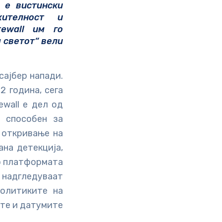
 е вистински
жителност и
rewall им го
 светот“ вели
сајбер напади.
2 година, сега
ewall е дел од
е способен за
 откривање на
ана детекција,
о платформата
 надгледуваат
политиките на
ите и датумите