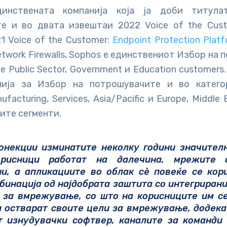
инствената компанија која ја доби титул
е и во двата извештаи 2022 Voice of the Cust
21 Voice of the Customer:
Endpoint Protection Plat
twork Firewalls, Sophos е единствениот Избор на
е Public Sector, Government и Education customers.
нија за Избор на потрошувачите и во категор
nufacturing, Services, Asia/Pacific и Eurоpe, Middle 
ите сегменти.
онекции изминатите неколку години значителн
рисници
работат на далечина
, мрежите 
и, а апликациите во облак сѐ повеќе се кор
бинација од најдобрата заштита со интегриран
т за вмрежување, со што на корисниците им с
и остварат своите цели за вмрежување, додека
т изнудувачки софтвер, каналите за команди 