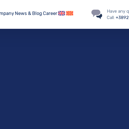
Have any q
mpany
News & Blog
Career
Call:
+3892