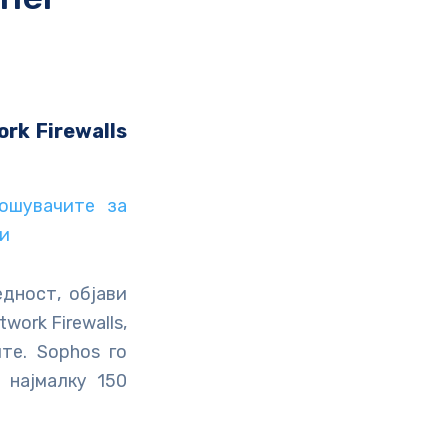
rk Firewalls
ошувачите за
ки
дност, објави
work Firewalls,
те. Sophos го
 најмалку 150