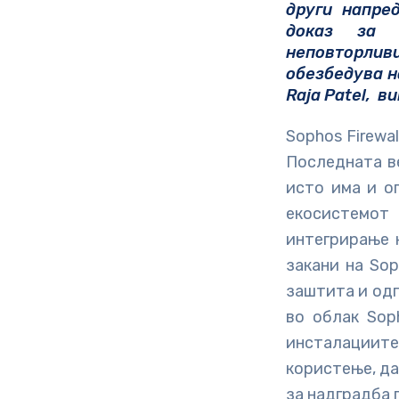
други напре
доказ за в
неповторлив
обезбедува н
Raja Patel, в
Sophos Firewa
Последната ве
исто има и оп
екосистемот 
интегрирање 
закани на Sop
заштита и од
во облак Sop
инсталациите
користење, да
за надградба 