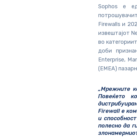
Sophos е ед
потрошувачит
Firewalls и 20
извештајот Ne
во категориит
доби призна
Enterprise, Ma
(EMEA) пазарн
„Мрежните к
Повеќето ко
дистрибуиран
Firewall
е ком
и способнос
полесно да г
злонамернио