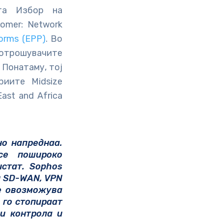
ата Избор на
omer: Network
forms (EPP)
. Во
 потрошувачите
 Понатаму, тој
иите Midsize
East and Africa
о напреднаа.
се пошироко
истат.
Sophos
и SD-WAN, VPN
е овозможува
 го стопираат
и контрола и