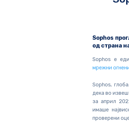
Sophos
прог
од страна н
Sophos е ед
мрежни огнени
Sophos, глоб
дека во извешт
за април 202
имаше највис
проверени оце