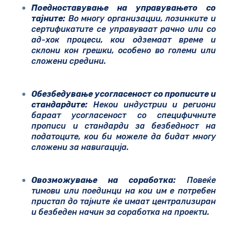
Поедноставување на управувањето со
тајните:
Во многу организации, лозинките и
сертификатите се управуваат рачно или со
ад-хок процеси, кои одземаат време и
склони кон грешки, особено во големи или
сложени средини.
Обезбедување усогласеност со прописите и
стандардите:
Некои индустрии и региони
бараат усогласеност со специфичните
прописи и стандарди за безбедност на
податоците, кои би можеле да бидат многу
сложени за навигација.
Овозможув
ање на соработка:
Повеќе
тимови или поединци на кои им е потребен
пристап до тајните ќе имаат централизиран
и безбеден начин за соработка на проекти.