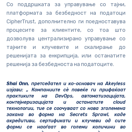
Со поддршката за управување со тајни,
платформата за безбедност на податоци
CipherTrust, дополнително ги поедноставува
процесите за клиентите, со тоа што
дозволува централизирано управување со
тајните и клучевите и скалирање до
решенијата за енкрипција, или останатите
решенија за безбедноста на податоците.
Shai Onn
, претседател и ко-основач на
Akeyless
изјави: „ Компаниите сè повеќе ги прифаќаат
практиките на DevOps, автоматизацијата,
контејнеризацијата и останатите cloud
технологии, тие се соочуваат со нова зголемена
закана во форма на Secrets Sprawl, каде
акредитиви, сертификати и клучеви од сите
форми се наоѓаат во големи количини во