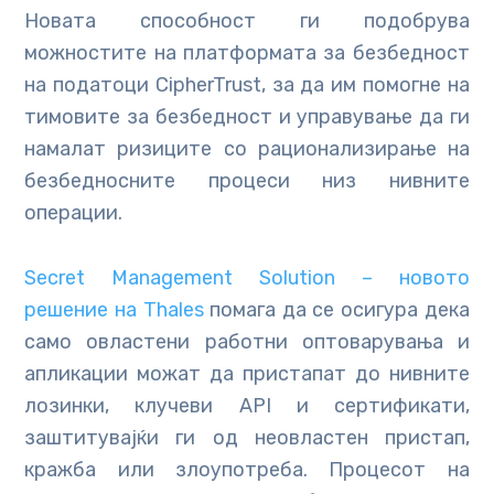
Новата способност ги подобрува
можностите на платформата за безбедност
на податоци CipherTrust, за да им помогне на
тимовите за безбедност и управување да ги
намалат ризиците со рационализирање на
безбедносните процеси низ нивните
операции.
Secret Management Solution – новото
решение на Thales
помага да се осигура дека
само овластени работни оптоварувања и
апликации можат да пристапат до нивните
лозинки, клучеви API и сертификати,
заштитувајќи ги од неовластен пристап,
кражба или злоупотреба. Процесот на