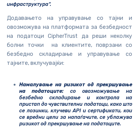
инфраструктура“.
Додавањето на управување со тајни и
овозможува на платформата за безбедност
на податоци CipherTrust да реши неколку
болни точки на клиентите, поврзани со
безбедно складирање и управување со
тајните, вклучувајќи:
Намалување на ризикот од прекршување
на податоците:
со овозможување на
безбедно складирање и контрола на
пристап до чувствителни податоци, како што
се лозинки, клучеви API и сертификати, кои
се вредни цели за напаѓачите, се ублажува
ризикот од прекршување на податоците.