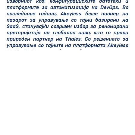
изворниот код, конфигурациските датотеки и
платформите за автоматизација на DevOps. Во
последниве години, Akeyless беше пионер на
пазарот за управување со тајни базирани на
SaaS, станувајќи совршен избор за реномирани
претпријатија на глобално ниво, што го прави
природен партнер на Thales. Со решението за
управување со тајните на платформата Akeyless
Vault, Thales може да понуди похолистичка и
кохезивна платформа за своите клиенти,
овозможувајќи им да ги централизираат и
рационализираат напорите за безбедност на
DevOps, иницијативите на Cloud IAM и проектите
за решенија за шифрирање.
Решенијата на Thales се достапни во
Македонија во
КАБТЕЛ
,
Key Industry
Partner на Thales за Македонија
.