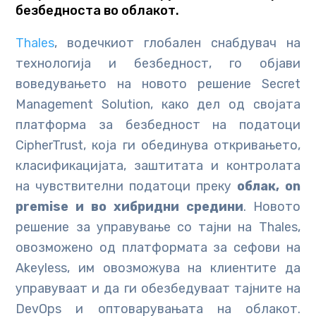
безбедноста во облакот.
Thales
, водечкиот глобален снабдувач на
технологија и безбедност, го објави
воведувањето на новото решение Secret
Management Solution, како дел од својата
платформа за безбедност на податоци
CipherTrust, која ги обединува откривањето,
класификацијата, заштитата и контролата
на чувствителни податоци преку
облак, on
premise и во хибридни средини
. Новото
решение за управување со тајни на Thales,
овозможено од платформата за сефови на
Akeyless, им овозможува на клиентите да
управуваат и да ги обезбедуваат тајните на
DevOps и оптоварувањата на облакот.