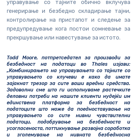
управување со тајните обично вклучува
генерирање и безбедно складирање тајни,
контролирање на пристапот и следење за
предупредување кога постои сомневање за
прекршување или навестување за истото.
Todd Moore, потпретседател за производи за
безбедност на податоци во Thales изјави:
„Комбинирањето на управувањето со тајните со
управувањето со клучеви е како да имате
зајакнат трезор за сите ваши вредни средства.
Задоволни сме што ги исполнуваме растечките
деловни потреби на нашите клиенти нудејќи им
единствена платформа за безбедност на
податоците што може да поедноставување на
управувањето со сите нивни чувствителни
податоци, подобрување на безбедноста и
усогласеноста, поттикнување развојна соработка
и зголемување на нивната безбедносна