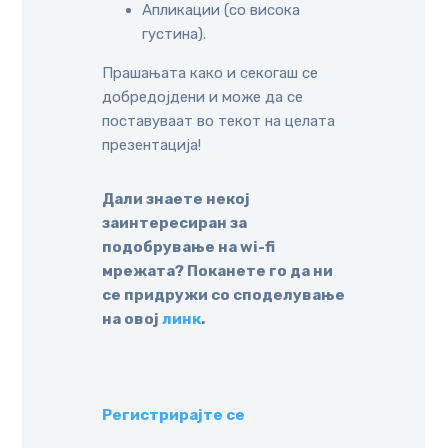
Апликации (со висока
густина).
Прашањата како и секогаш се
добредојдени и може да се
поставуваат во текот на целата
презентација!
Дали знаете некој
заинтересиран за
подобрување на wi-fi
мрежата? Поканете го да ни
се придружи со споделување
на овој
линк
.
Регистрирајте се