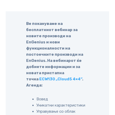
Ве покануваме на
бесплатниот вебинар за
новите производи на
EnGenius и нови
функционалности на
постоечките производи на
EnGenius.
На вебинарот ќе
добиете информации и за
новата пристапна
точка
ECW130
„Cloud5 4×4“
.
Агенда:
Вовед
Уникатни карактеристики
Управување со облак