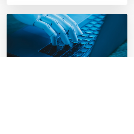
Воведување на AI решенија само со
рамки за управување и контрола!
JULY 7, 2026