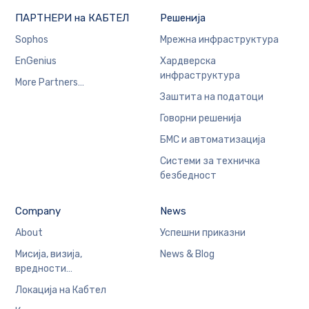
ПАРТНЕРИ на КАБТЕЛ
Решенија
Sophos
Мрежна инфраструктура
EnGenius
Хардверска
инфраструктура
More Partners…
Заштита на податоци
Говорни решенија
БМС и автоматизација
Системи за техничка
безбедност
Company
News
About
Успешни приказни
Мисија, визија,
News & Blog
вредности…
Локација на Кабтел