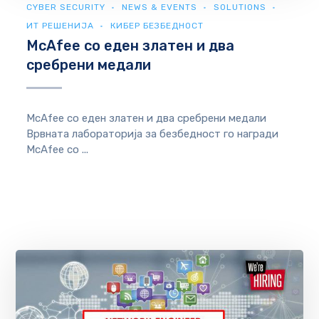
CYBER SECURITY
NEWS & EVENTS
SOLUTIONS
ИТ РЕШЕНИЈА
КИБЕР БЕЗБЕДНОСТ
McAfee со еден златен и два
сребрени медали
McAfee со еден златен и два сребрени медали
Врвната лабораторија за безбедност го награди
McAfee со ...