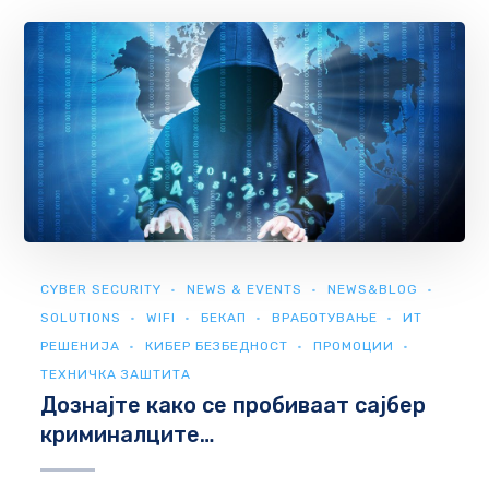
CYBER SECURITY
NEWS & EVENTS
NEWS&BLOG
SOLUTIONS
WIFI
БЕКАП
ВРАБОТУВАЊЕ
ИТ
РЕШЕНИЈА
КИБЕР БЕЗБЕДНОСТ
ПРОМОЦИИ
ТЕХНИЧКА ЗАШТИТА
Дознајте како се пробиваат сајбер
криминалците…