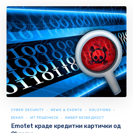
CYBER SECURITY
NEWS & EVENTS
SOLUTIONS
БЕКАП
ИТ РЕШЕНИЈА
КИБЕР БЕЗБЕДНОСТ
Emotet краде кредитни картички од