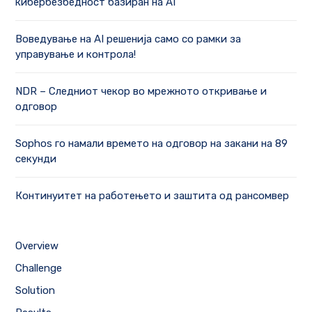
кибербезбедност базиран на AI
Воведување на AI решенија само со рамки за
управување и контрола!
NDR – Следниот чекор во мрежното откривање и
одговор
Sophos го намали времето на одговор на закани на 89
секунди
Континуитет на работењето и заштита од рансомвер
Overview
Challenge
Solution